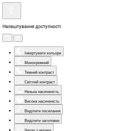
Налаштування доступності
Інвертувати кольори
Монохромний
Темний контраст
Світлий контраст
Низька насиченість
Висока насиченість
Виділити посилання
Виділити заголовки
Читач з екрана