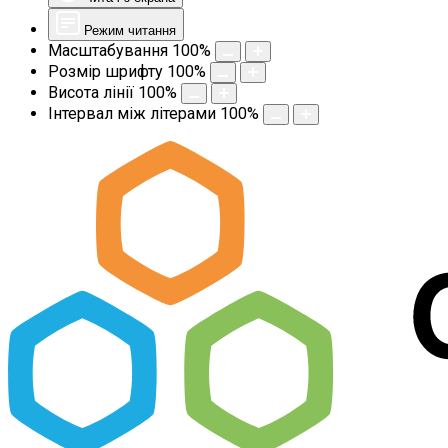
Режим читання
Масштабування
100
%
Розмір шрифту
100
%
Висота лінії
100
%
Інтервал між літерами
100
%