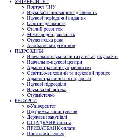
УНІВЕРСИТЕТ
Портрет ЧНУ
Наукова й інноваційна діяльність
Наукові періодичні видання
Освітня діяльність
Сталий розвиток
Міжнародна діяльність
Студентська рада
Асоціація випускників
ПІДРОЗДІЛИ
Навчально-наукові інститути та факультети
Навчально-наукові центри
Адміністративно-управлінські
Освітньо-виховний та науковий процес
Адміністративно-господарські
Наукові підрозділи
Наукова бібліотека
Студмістечко
РЕСУРСИ
е-Університет
Підтримка користувачів
Державні закупівлі
ОЩАДБАНК оплата
ПРИВАТБАНК оплата
Поштовий сервер