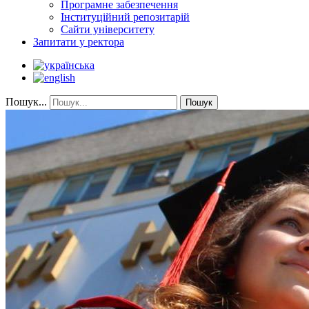
Програмне забезпечення
Інституційний репозитарій
Сайти університету
Запитати у ректора
Пошук...
Пошук