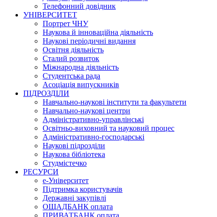
Телефонний довідник
УНІВЕРСИТЕТ
Портрет ЧНУ
Наукова й інноваційна діяльність
Наукові періодичні видання
Освітня діяльність
Сталий розвиток
Міжнародна діяльність
Студентська рада
Асоціація випускників
ПІДРОЗДІЛИ
Навчально-наукові інститути та факультети
Навчально-наукові центри
Адміністративно-управлінські
Освітньо-виховний та науковий процес
Адміністративно-господарські
Наукові підрозділи
Наукова бібліотека
Студмістечко
РЕСУРСИ
е-Університет
Підтримка користувачів
Державні закупівлі
ОЩАДБАНК оплата
ПРИВАТБАНК оплата