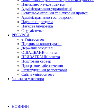
Навчально-наукові центри
Адміністративно-управлінські
Освітньо-виховний та науковий процес
Адміністративно-господарські
Наукові підрозділи
Наукова бібліотека
Студмістечко
РЕСУРСИ
е-Університет
Підтримка користувачів
Державні закупівлі
ОЩАДБАНК оплата
ПРИВАТБАНК оплата
Поштовий сервер
Програмне забезпечення
Інституційний репозитарій
Сайти університету
Запитати у ректора
НОВИНИ