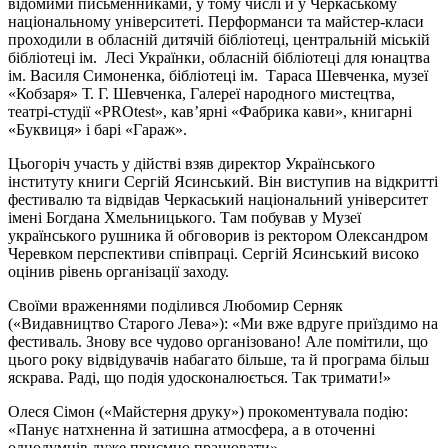
відомими письменниками, у тому числі й у Черкаському
національному університеті. Перформанси та майстер-класи
проходили в обласній дитячій бібліотеці, центральній міській
бібліотеці ім. Лесі Українки, обласній бібліотеці для юнацтва
ім. Василя Симоненка, бібліотеці ім. Тараса Шевченка, музеї
«Кобзаря» Т. Г. Шевченка, Галереї народного мистецтва,
театрі-студії «PROtest», кав’ярні «Фабрика кави», книгарні
«Буквиця» і барі «Гараж».
Цьогоріч участь у дійстві взяв директор Українського
інституту книги Сергій Ясинський. Він виступив на відкритті
фестивалю та відвідав Черкаський національний університет
імені Богдана Хмельницького. Там побував у Музеї
українського рушника й обговорив із ректором Олександром
Черевком перспективи співпраці. Сергій Ясинський високо
оцінив рівень організації заходу.
Своїми враженнями поділився Любомир Серняк
(«Видавництво Старого Лева»): «Ми вже вдруге приїздимо на
фестиваль. Знову все чудово організовано! Але помітили, що
цього року відвідувачів набагато більше, та й програма більш
яскрава. Раді, що подія удосконалюється. Так тримати!»
Олеся Сімон («Майстерня друку») прокоментувала подію:
«Панує натхненна й затишна атмосфера, а в оточенні
однодумців дуже приємно працювати».