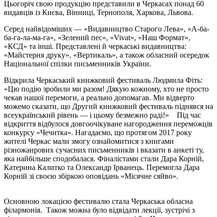
Цьогоріч свою продукцію представили в Черкасах понад 60
видавців із Києва, Вінниці, Тернополя, Харкова, Львова.
Серед найвідоміших — «Видавництво Старого Лева», «А-ба-
ба-га-ла-ма-га», «Зелений пес», «Vivat», «Наш Формат»,
«КСД» та інші. Представлені й черкаські видавництва:
«Майстерня друку», «Вертикаль», а також обласний осередок
Національної спілки письменників України.
Відкрила Черкаський книжковий фестиваль Людмила Фіть:
«Цю подію зробили ми разом! Дякую кожному, хто не просто
чекав нашої перемоги, а реально допомагав. Ми відверто
можемо сказати, що Другий книжковий фестиваль піднявся на
всеукраїнський рівень — і цьому безмежно раді!» Під час
відкриття відбулося довгоочікуване нагородження переможців
конкурсу «Чечитка». Нагадаємо, що протягом 2017 року
жителі Черкас мали змогу ознайомитися з книгами
різножанрових сучасних письменників і вказати в анкеті ту,
яка найбільше сподобалася. Фіналістами стали Дара Корній,
Катерина Калитко та Олександр Ірванець. Перемогла Дара
Корній зі своєю збіркою оповідань «Місячне сяйво».
Основною локацією фестивалю стала Черкаська обласна
філармонія. Також можна було відвідати лекції, зустрічі з