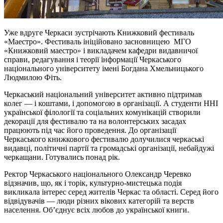
Уже вдруге Черкаси зустрічають Книжковий фестиваль
«Маестро». Фестиваль ініційовано засновницею МГО
«Книжковий маестро» і викладачем кафедри видавничої
справи, редагування і теорії інформації Черкаського
національного університету імені Богдана Хмельницького
Людмилою Фіть.
Черкаський національний університет активно підтримав
колег — і коштами, і допомогою в організації. А студенти ННІ
української філології та соціальних комунікацій створили
декорації для фестивалю та на волонтерських засадах
працюють під час його проведення. До організації
Черкаського книжкового фестивалю долучилися черкаські
видавці, політичні партії та громадські організації, небайдужі
черкащани. Готувались понад рік.
Ректор Черкаського національного Олександр Черевко
відзначив, що, як і торік, культурно-мистецька подія
викликала інтерес серед жителів Черкас та області. Серед його
відвідувачів — люди різних вікових категорій та верств
населення. Об’єднує всіх любов до української книги.