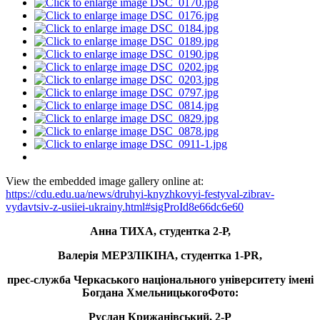
View the embedded image gallery online at:
https://cdu.edu.ua/news/druhyi-knyzhkovyi-festyval-zibrav-
vydavtsiv-z-usiiei-ukrainy.html#sigProId8e66dc6e60
Анна ТИХА, студентка 2-Р,
Валерія МЕРЗЛІКІНА, студентка 1-PR,
прес-служба Черкаського національного університету імені
Богдана Хмельницького
Фото:
Руслан Крижанівський, 2-Р