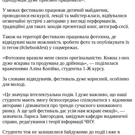
У межах фестивалю працював дитячий майданчик,
проводилися екскурсії, лекції та майстер-класи, відбувалися
незвичайні зустрічі з авторами у вигляді перформансів,
традиційні для таких заходів презентації книг, автограф-сесії.
Також на території фестивалю працювала фотозона, де
відвідувачі мали можливість зробити фото та опублікувати їх
із тегом (#chebookfest) у соцмережах.
«Фотозони вразили мене своєю оригінальністю. Кожна з них
дуже яскрава та продумана до дрібниць», — поділилася
враженнями Аліна Копійко, студентка 1-Ж курсу.
За словами відвідувачів, фестиваль дуже корисний, особливо
для молоді.
«Це значуща інтелектуальна подія. І дуже важливо, що наші
студенти мають змогу безпосередньо спілкуватися з відомими
авторами і дізнаватися про тренди сучасного книжкового
ринку. А ще цей фестиваль дає усім нам яскраві емоції», —
зазначила Лариса Завгородня, завідувач кафедри видавничої
справи, редагування і теорії інформації ЧНУ.
Студенти теж не залишилися байдужими до події і вже в