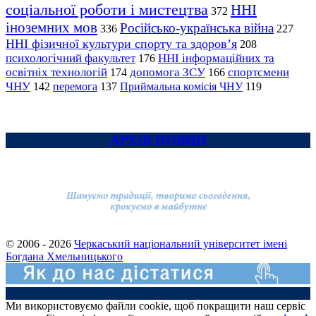
соціальної роботи і мистецтва
ННІ
372
іноземних мов
Російсько-українська війна
336
227
ННІ фізичної культури спорту та здоров’я
208
психологічний факультет
ННІ інформаційних та
176
освітніх технологій
допомога ЗСУ
спортсмени
174
166
ЧНУ
перемога
142
137
Приймальна комісія ЧНУ
119
АРХІВ НОВИН
© 2006 - 2026
Черкаський національний університет імені
Богдана Хмельницького
Ми використовуємо файли cookie, щоб покращити наш сервіс