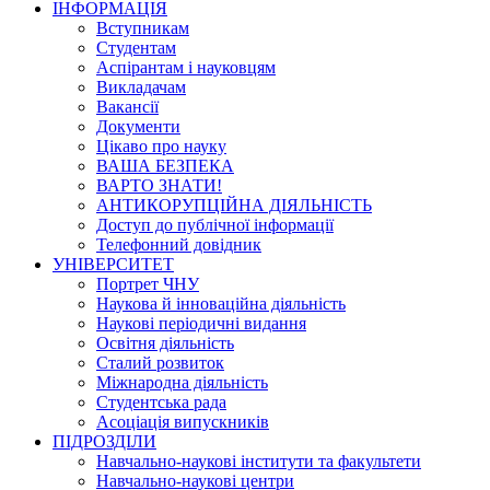
ІНФОРМАЦІЯ
Вступникам
Студентам
Аспірантам і науковцям
Викладачам
Вакансії
Документи
Цікаво про науку
ВАША БЕЗПЕКА
ВАРТО ЗНАТИ!
АНТИКОРУПЦІЙНА ДІЯЛЬНІСТЬ
Доступ до публічної інформації
Телефонний довідник
УНІВЕРСИТЕТ
Портрет ЧНУ
Наукова й інноваційна діяльність
Наукові періодичні видання
Освітня діяльність
Сталий розвиток
Міжнародна діяльність
Студентська рада
Асоціація випускників
ПІДРОЗДІЛИ
Навчально-наукові інститути та факультети
Навчально-наукові центри