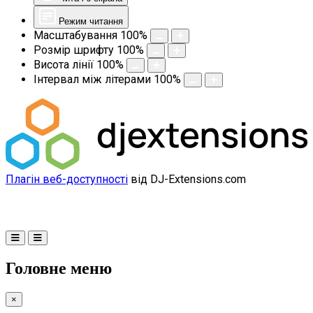
Режим читання
Масштабування
100
%
Розмір шрифту
100
%
Висота лінії
100
%
Інтервал між літерами
100
%
Плагін веб-доступності
від DJ-Extensions.com
Головне меню
×