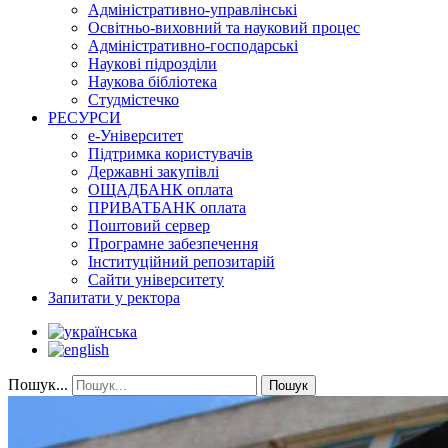
Адміністративно-управлінські
Освітньо-виховний та науковий процес
Адміністративно-господарські
Наукові підрозділи
Наукова бібліотека
Студмістечко
РЕСУРСИ
е-Університет
Підтримка користувачів
Державні закупівлі
ОЩАДБАНК оплата
ПРИВАТБАНК оплата
Поштовий сервер
Програмне забезпечення
Інституційний репозитарій
Сайти університету
Запитати у ректора
Пошук...
Пошук