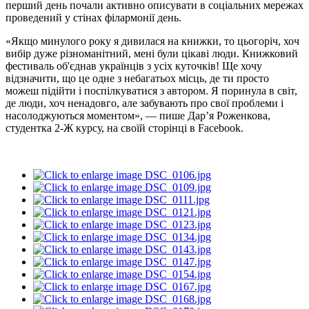
перший день почали активно описувати в соціальних мережах
проведений у стінах філармонії день.
«Якщо минулого року я дивилася на книжки, то цьогоріч, хоч
вибір дуже різноманітний, мені були цікаві люди. Книжковий
фестиваль об'єднав українців з усіх куточків! Ще хочу
відзначити, що це одне з небагатьох місць, де ти просто
можеш підійти і поспілкуватися з автором. Я поринула в світ,
де люди, хоч ненадовго, але забувають про свої проблеми і
насолоджуються моментом», — пише Дар’я Роженкова,
студентка 2-Ж курсу, на своїй сторінці в Facebook.