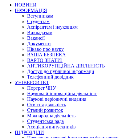
НОВИНИ
ІНФОРМАЦІЯ
Вступникам
Студентам
Аспірантам і науковцям
Викладачам
Вакансії
Документи
Цікаво про науку
ВАША БЕЗПЕКА
ВАРТО ЗНАТИ!
АНТИКОРУПЦІЙНА ДІЯЛЬНІСТЬ
Доступ до публічної інформації
Телефонний довідник
УНІВЕРСИТЕТ
Портрет ЧНУ
Наукова й інноваційна діяльність
Наукові періодичні видання
Освітня діяльність
Сталий розвиток
Міжнародна діяльність
Студентська рада
Асоціація випускників
ПІДРОЗДІЛИ
Навчально-наукові інститути та факультети