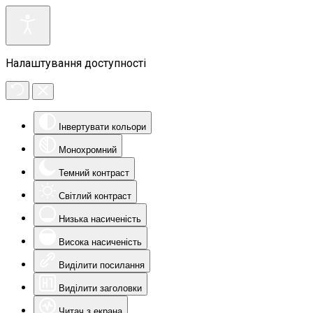
Налаштування доступності
Інвертувати кольори
Монохромний
Темний контраст
Світлий контраст
Низька насиченість
Висока насиченість
Виділити посилання
Виділити заголовки
Читач з екрана