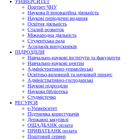
УНІВЕРСИТЕТ
Портрет ЧНУ
Наукова й інноваційна діяльність
Наукові періодичні видання
Освітня діяльність
Сталий розвиток
Міжнародна діяльність
Студентська рада
Асоціація випускників
ПІДРОЗДІЛИ
Навчально-наукові інститути та факультети
Навчально-наукові центри
Адміністративно-управлінські
Освітньо-виховний та науковий процес
Адміністративно-господарські
Наукові підрозділи
Наукова бібліотека
Студмістечко
РЕСУРСИ
е-Університет
Підтримка користувачів
Державні закупівлі
ОЩАДБАНК оплата
ПРИВАТБАНК оплата
Поштовий сервер