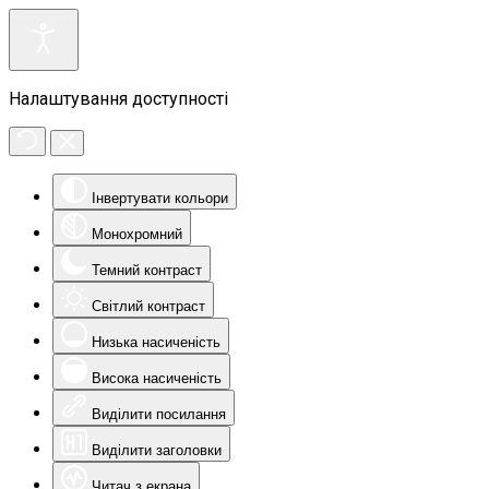
Налаштування доступності
Інвертувати кольори
Монохромний
Темний контраст
Світлий контраст
Низька насиченість
Висока насиченість
Виділити посилання
Виділити заголовки
Читач з екрана