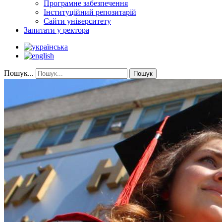
Програмне забезпечення
Інституційний репозитарій
Сайти університету
Запитати у ректора
Пошук...
Пошук