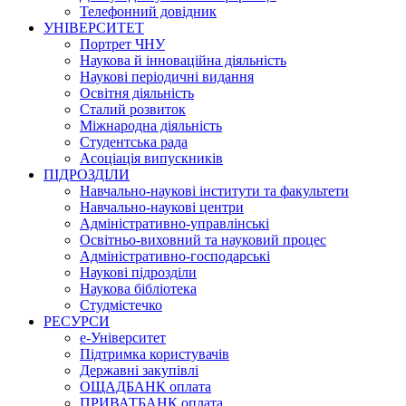
Телефонний довідник
УНІВЕРСИТЕТ
Портрет ЧНУ
Наукова й інноваційна діяльність
Наукові періодичні видання
Освітня діяльність
Сталий розвиток
Міжнародна діяльність
Студентська рада
Асоціація випускників
ПІДРОЗДІЛИ
Навчально-наукові інститути та факультети
Навчально-наукові центри
Адміністративно-управлінські
Освітньо-виховний та науковий процес
Адміністративно-господарські
Наукові підрозділи
Наукова бібліотека
Студмістечко
РЕСУРСИ
е-Університет
Підтримка користувачів
Державні закупівлі
ОЩАДБАНК оплата
ПРИВАТБАНК оплата