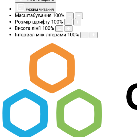
Режим читання
Масштабування
100
%
Розмір шрифту
100
%
Висота лінії
100
%
Інтервал між літерами
100
%