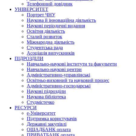
Телефонний довідник
УНІВЕРСИТЕТ
Портрет ЧНУ
Наукова й інноваційна діяльність
Наукові періодичні видання
Освітня діяльність
Сталий розвиток
Міжнародна діяльність
Студентська рада
Асоціація випускників
ПІДРОЗДІЛИ
Навчально-наукові інститути та факультети
Навчально-наукові центри
Адміністративно-управлінські
Освітньо-виховний та науковий процес
Адміністративно-господарські
Наукові підрозділи
Наукова бібліотека
Студмістечко
РЕСУРСИ
е-Університет
Підтримка користувачів
Державні закупівлі
ОЩАДБАНК оплата
ПРИВАТБАНК оплата