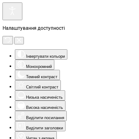
Налаштування доступності
Інвертувати кольори
Монохромний
Темний контраст
Світлий контраст
Низька насиченість
Висока насиченість
Виділити посилання
Виділити заголовки
Читач з екрана