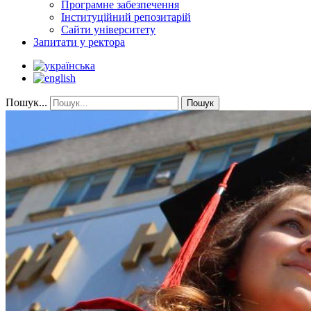
Програмне забезпечення
Інституційний репозитарій
Сайти університету
Запитати у ректора
Пошук...
Пошук