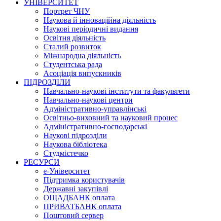
УНІВЕРСИТЕТ
Портрет ЧНУ
Наукова й інноваційна діяльність
Наукові періодичні видання
Освітня діяльність
Сталий розвиток
Міжнародна діяльність
Студентська рада
Асоціація випускників
ПІДРОЗДІЛИ
Навчально-наукові інститути та факультети
Навчально-наукові центри
Адміністративно-управлінські
Освітньо-виховний та науковий процес
Адміністративно-господарські
Наукові підрозділи
Наукова бібліотека
Студмістечко
РЕСУРСИ
е-Університет
Підтримка користувачів
Державні закупівлі
ОЩАДБАНК оплата
ПРИВАТБАНК оплата
Поштовий сервер