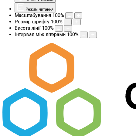
Режим читання
Масштабування
100
%
Розмір шрифту
100
%
Висота лінії
100
%
Інтервал між літерами
100
%