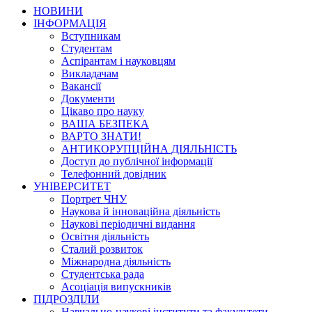
НОВИНИ
ІНФОРМАЦІЯ
Вступникам
Студентам
Аспірантам і науковцям
Викладачам
Вакансії
Документи
Цікаво про науку
ВАША БЕЗПЕКА
ВАРТО ЗНАТИ!
АНТИКОРУПЦІЙНА ДІЯЛЬНІСТЬ
Доступ до публічної інформації
Телефонний довідник
УНІВЕРСИТЕТ
Портрет ЧНУ
Наукова й інноваційна діяльність
Наукові періодичні видання
Освітня діяльність
Сталий розвиток
Міжнародна діяльність
Студентська рада
Асоціація випускників
ПІДРОЗДІЛИ
Навчально-наукові інститути та факультети