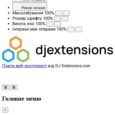
Режим читання
Масштабування
100
%
Розмір шрифту
100
%
Висота лінії
100
%
Інтервал між літерами
100
%
Плагін веб-доступності
від DJ-Extensions.com
Головне меню
×