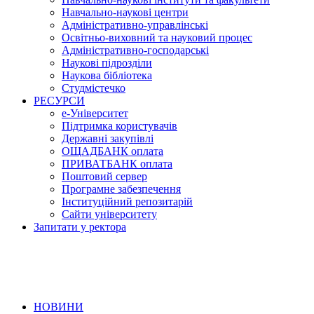
Навчально-наукові центри
Адміністративно-управлінські
Освітньо-виховний та науковий процес
Адміністративно-господарські
Наукові підрозділи
Наукова бібліотека
Студмістечко
РЕСУРСИ
е-Університет
Підтримка користувачів
Державні закупівлі
ОЩАДБАНК оплата
ПРИВАТБАНК оплата
Поштовий сервер
Програмне забезпечення
Інституційний репозитарій
Сайти університету
Запитати у ректора
НОВИНИ