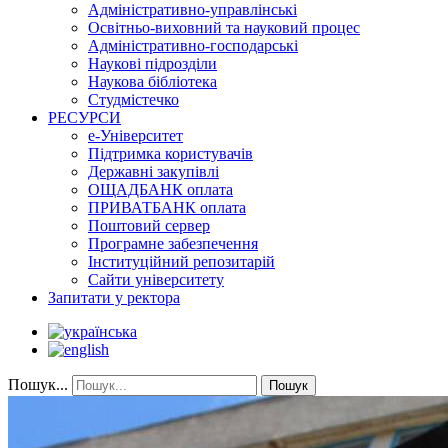
Адміністративно-управлінські
Освітньо-виховний та науковий процес
Адміністративно-господарські
Наукові підрозділи
Наукова бібліотека
Студмістечко
РЕСУРСИ
е-Університет
Підтримка користувачів
Державні закупівлі
ОЩАДБАНК оплата
ПРИВАТБАНК оплата
Поштовий сервер
Програмне забезпечення
Інституційний репозитарій
Сайти університету
Запитати у ректора
Пошук...
Пошук