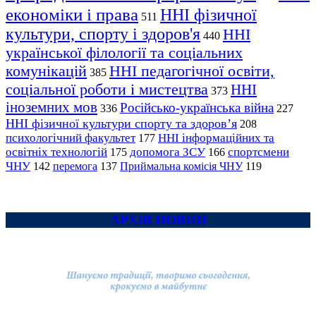
економіки і права
ННІ фізичної
511
культури, спорту і здоров'я
ННІ
440
української філології та соціальних
комунікацій
ННІ педагогічної освіти,
385
соціальної роботи і мистецтва
ННІ
373
іноземних мов
Російсько-українська війна
336
227
ННІ фізичної культури спорту та здоров’я
208
психологічний факультет
ННІ інформаційних та
177
освітніх технологій
допомога ЗСУ
спортсмени
175
166
ЧНУ
перемога
142
137
Приймальна комісія ЧНУ
119
АРХІВ НОВИН