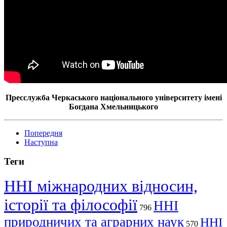
Пресслужба Черкаського національного університету імені
Богдана Хмельницького
Попередня
Наступна
Теги
ННІ міжнародних відносин,
історії та філософії
ННІ
796
природничих та аграрних наук
ННІ
570