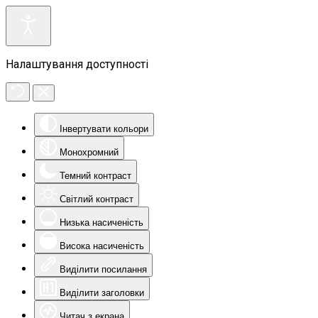
Налаштування доступності
Інвертувати кольори
Монохромний
Темний контраст
Світлий контраст
Низька насиченість
Висока насиченість
Виділити посилання
Виділити заголовки
Читач з екрана