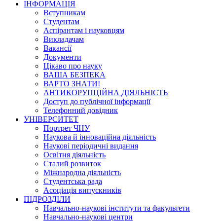
ІНФОРМАЦІЯ
Вступникам
Студентам
Аспірантам і науковцям
Викладачам
Вакансії
Документи
Цікаво про науку
ВАША БЕЗПЕКА
ВАРТО ЗНАТИ!
АНТИКОРУПЦІЙНА ДІЯЛЬНІСТЬ
Доступ до публічної інформації
Телефонний довідник
УНІВЕРСИТЕТ
Портрет ЧНУ
Наукова й інноваційна діяльність
Наукові періодичні видання
Освітня діяльність
Сталий розвиток
Міжнародна діяльність
Студентська рада
Асоціація випускників
ПІДРОЗДІЛИ
Навчально-наукові інститути та факультети
Навчально-наукові центри