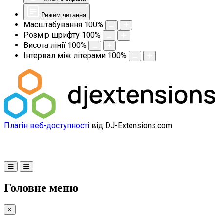
Режим читання
Масштабування
100
%
Розмір шрифту
100
%
Висота лінії
100
%
Інтервал між літерами
100
%
Плагін веб-доступності
від DJ-Extensions.com
Головне меню
×