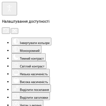
Налаштування доступності
Інвертувати кольори
Монохромний
Темний контраст
Світлий контраст
Низька насиченість
Висока насиченість
Виділити посилання
Виділити заголовки
Читач з екрана