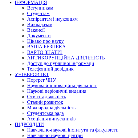
ІНФОРМАЦІЯ
Вступникам
Студентам
Аспірантам і науковцям
Викладачам
Вакансії
Документи
Цікаво про науку
ВАША БЕЗПЕКА
ВАРТО ЗНАТИ!
АНТИКОРУПЦІЙНА ДІЯЛЬНІСТЬ
Доступ до публічної інформації
Телефонний довідник
УНІВЕРСИТЕТ
Портрет ЧНУ
Наукова й інноваційна діяльність
Наукові періодичні видання
Освітня діяльність
Сталий розвиток
Міжнародна діяльність
Студентська рада
Асоціація випускників
ПІДРОЗДІЛИ
Навчально-наукові інститути та факультети
Навчально-наукові центри