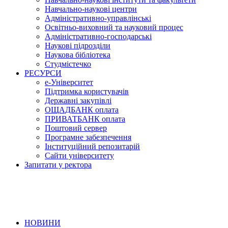
Навчально-наукові центри
Адміністративно-управлінські
Освітньо-виховний та науковий процес
Адміністративно-господарські
Наукові підрозділи
Наукова бібліотека
Студмістечко
РЕСУРСИ
е-Університет
Підтримка користувачів
Державні закупівлі
ОЩАДБАНК оплата
ПРИВАТБАНК оплата
Поштовий сервер
Програмне забезпечення
Інституційний репозитарій
Сайти університету
Запитати у ректора
НОВИНИ