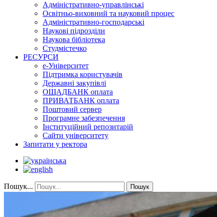
Адміністративно-управлінські
Освітньо-виховний та науковий процес
Адміністративно-господарські
Наукові підрозділи
Наукова бібліотека
Студмістечко
РЕСУРСИ
е-Університет
Підтримка користувачів
Державні закупівлі
ОЩАДБАНК оплата
ПРИВАТБАНК оплата
Поштовий сервер
Програмне забезпечення
Інституційний репозитарій
Сайти університету
Запитати у ректора
Пошук...
Пошук