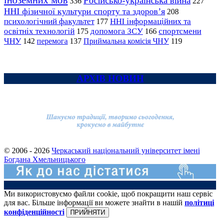
іноземних мов
Російсько-українська війна
336
227
ННІ фізичної культури спорту та здоров’я
208
психологічний факультет
ННІ інформаційних та
177
освітніх технологій
допомога ЗСУ
спортсмени
175
166
ЧНУ
перемога
142
137
Приймальна комісія ЧНУ
119
АРХІВ НОВИН
© 2006 - 2026
Черкаський національний університет імені
Богдана Хмельницького
Ми використовуємо файли cookie, щоб покращити наш сервіс
для вас. Більше інформації ви можете знайти в нашій
політиці
конфіденційності
ПРИЙНЯТИ