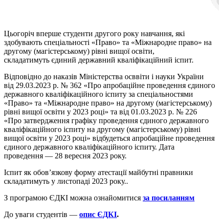
Цьогоріч вперше студенти другого року навчання, які
здобувають спеціальності «Право» та «Міжнародне право» на
другому (магістерському) рівні вищої освіти,
складатимуть єдиний державний кваліфікаційний іспит.
Відповідно до наказів Міністерства осввіти і науки України
від 29.03.2023 р. № 362 «Про апробаційне проведення єдиного
державного кваліфікаційного іспиту за спеціальностями
«Право» та «Міжнародне право» на другому (магістерському)
рівні вищої освіти у 2023 році» та від 01.03.2023 р. № 226
«Про затвердження графіку проведення єдиного державного
кваліфікаційного іспиту на другому (магістерському) рівні
вищої освіти у 2023 році» відбудеться апробаційне проведення
єдиного державного кваліфікаційного іспиту. Дата
проведення — 28 вересня 2023 року.
Іспит як обов’язкову форму атестації майбутні правники
складатимуть у листопаді 2023 року..
З програмою ЄДКІ можна ознайомитися
за посиланням
До уваги студентів —
опис ЄДКІ
.