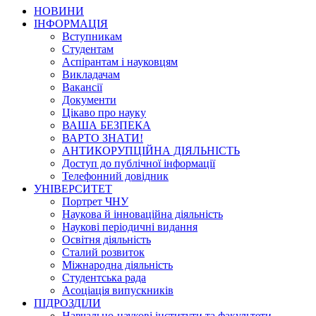
НОВИНИ
ІНФОРМАЦІЯ
Вступникам
Студентам
Аспірантам і науковцям
Викладачам
Вакансії
Документи
Цікаво про науку
ВАША БЕЗПЕКА
ВАРТО ЗНАТИ!
АНТИКОРУПЦІЙНА ДІЯЛЬНІСТЬ
Доступ до публічної інформації
Телефонний довідник
УНІВЕРСИТЕТ
Портрет ЧНУ
Наукова й інноваційна діяльність
Наукові періодичні видання
Освітня діяльність
Сталий розвиток
Міжнародна діяльність
Студентська рада
Асоціація випускників
ПІДРОЗДІЛИ
Навчально-наукові інститути та факультети