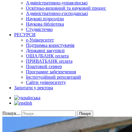
Адміністративно-управлінські
Освітньо-виховний та науковий процес
Адміністративно-господарські
Наукові підрозділи
Наукова бібліотека
Студмістечко
РЕСУРСИ
е-Університет
Підтримка користувачів
Державні закупівлі
ОЩАДБАНК оплата
ПРИВАТБАНК оплата
Поштовий сервер
Програмне забезпечення
Інституційний репозитарій
Сайти університету
Запитати у ректора
Пошук...
Пошук