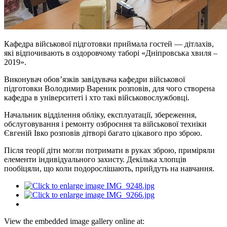
Кафедра військової підготовки приймала гостей — дітлахів,
які відпочивають в оздоровчому таборі «Дніпровська хвиля –
2019».
Виконувач обов’язків завідувача кафедри військової
підготовки Володимир Вареник розповів, для чого створена
кафедра в університеті і хто такі військовослужбовці.
Начальник відділення обліку, експлуатації, збереження,
обслуговування і ремонту озброєння та військової техніки
Євгеній Івко розповів дітворі багато цікавого про зброю.
Після теорії діти могли потримати в руках зброю, приміряли
елементи індивідуального захисту. Декілька хлопців
пообіцяли, що коли подорослішають, прийдуть на навчання.
View the embedded image gallery online at: