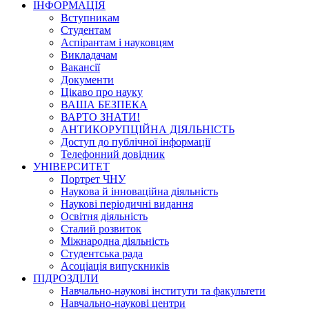
ІНФОРМАЦІЯ
Вступникам
Студентам
Аспірантам і науковцям
Викладачам
Вакансії
Документи
Цікаво про науку
ВАША БЕЗПЕКА
ВАРТО ЗНАТИ!
АНТИКОРУПЦІЙНА ДІЯЛЬНІСТЬ
Доступ до публічної інформації
Телефонний довідник
УНІВЕРСИТЕТ
Портрет ЧНУ
Наукова й інноваційна діяльність
Наукові періодичні видання
Освітня діяльність
Сталий розвиток
Міжнародна діяльність
Студентська рада
Асоціація випускників
ПІДРОЗДІЛИ
Навчально-наукові інститути та факультети
Навчально-наукові центри