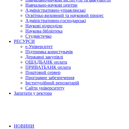
Навчально-наукові центри
Адміністративно-управлінські
Освітньо-виховний та науковий процес
Адміністративно-господарські
Наукові підрозділи
Наукова бібліотека
Студмістечко
РЕСУРСИ
е-Університет
Підтримка користувачів
Державні закупівлі
ОЩАДБАНК оплата
ПРИВАТБАНК оплата
Поштовий сервер
Програмне забезпечення
Інституційний репозитарій
Сайти університету
Запитати у ректора
НОВИНИ