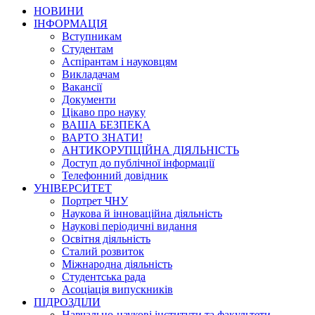
НОВИНИ
ІНФОРМАЦІЯ
Вступникам
Студентам
Аспірантам і науковцям
Викладачам
Вакансії
Документи
Цікаво про науку
ВАША БЕЗПЕКА
ВАРТО ЗНАТИ!
АНТИКОРУПЦІЙНА ДІЯЛЬНІСТЬ
Доступ до публічної інформації
Телефонний довідник
УНІВЕРСИТЕТ
Портрет ЧНУ
Наукова й інноваційна діяльність
Наукові періодичні видання
Освітня діяльність
Сталий розвиток
Міжнародна діяльність
Студентська рада
Асоціація випускників
ПІДРОЗДІЛИ
Навчально-наукові інститути та факультети