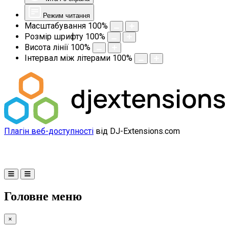
Режим читання
Масштабування
100
%
Розмір шрифту
100
%
Висота лінії
100
%
Інтервал між літерами
100
%
Плагін веб-доступності
від DJ-Extensions.com
Головне меню
×