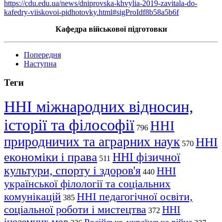
https://cdu.edu.ua/news/dniprovska-khvylia-2019-zavitala-do-
kafedry-viiskovoi-pidhotovky.html#sigProIdf8b58a5b6f
Кафедра військової підготовки
Попередня
Наступна
Теги
ННІ міжнародних відносин,
історії та філософії
ННІ
796
природничих та аграрних наук
ННІ
570
економіки і права
ННІ фізичної
511
культури, спорту і здоров'я
ННІ
440
української філології та соціальних
комунікацій
ННІ педагогічної освіти,
385
соціальної роботи і мистецтва
ННІ
372