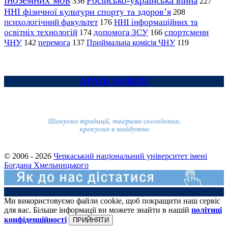
іноземних мов
Російсько-українська війна
336
227
ННІ фізичної культури спорту та здоров’я
208
психологічний факультет
ННІ інформаційних та
176
освітніх технологій
допомога ЗСУ
спортсмени
174
166
ЧНУ
перемога
142
137
Приймальна комісія ЧНУ
119
АРХІВ НОВИН
© 2006 - 2026
Черкаський національний університет імені
Богдана Хмельницького
Ми використовуємо файли cookie, щоб покращити наш сервіс
для вас. Більше інформації ви можете знайти в нашій
політиці
конфіденційності
ПРИЙНЯТИ