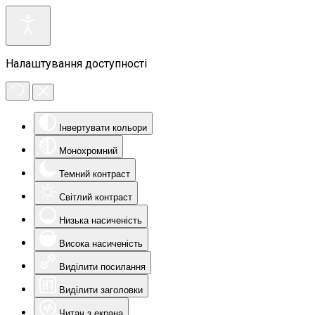
Налаштування доступності
Інвертувати кольори
Монохромний
Темний контраст
Світлий контраст
Низька насиченість
Висока насиченість
Виділити посилання
Виділити заголовки
Читач з екрана