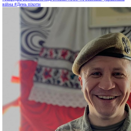
війна
#День піхоти