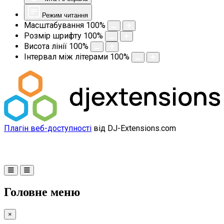
Режим читання
Масштабування
100
%
Розмір шрифту
100
%
Висота лінії
100
%
Інтервал між літерами
100
%
Плагін веб-доступності
від DJ-Extensions.com
Головне меню
×