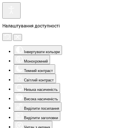
Налаштування доступності
Інвертувати кольори
Монохромний
Темний контраст
Світлий контраст
Низька насиченість
Висока насиченість
Виділити посилання
Виділити заголовки
Читач з екрана