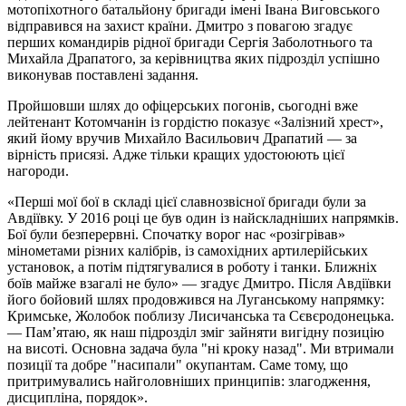
мотопіхотного батальйону бригади імені Івана Виговського
відправився на захист країни. Дмитро з повагою згадує
перших командирів рідної бригади Сергія Заболотнього та
Михайла Драпатого, за керівництва яких підрозділ успішно
виконував поставлені задання.
Пройшовши шлях до офіцерських погонів, сьогодні вже
лейтенант Котомчанін із гордістю показує «Залізний хрест»,
який йому вручив Михайло Васильович Драпатий — за
вірність присязі. Адже тільки кращих удостоюють цієї
нагороди.
«Перші мої бої в складі цієї славнозвісної бригади були за
Авдіївку. У 2016 році це був один із найскладніших напрямків.
Бої були безперервні. Спочатку ворог нас «розігрівав»
мінометами різних калібрів, із самохідних артилерійських
установок, а потім підтягувалися в роботу і танки. Ближніх
боїв майже взагалі не було» — згадує Дмитро. Після Авдіївки
його бойовий шлях продовжився на Луганському напрямку:
Кримське, Жолобок поблизу Лисичанська та Сєвєродонецька.
— Пам’ятаю, як наш підрозділ зміг зайняти вигідну позицію
на висоті. Основна задача була "ні кроку назад". Ми втримали
позиції та добре "насипали" окупантам. Саме тому, що
притримувались найголовніших принципів: злагодження,
дисципліна, порядок».