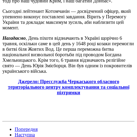
тоді про наш чудовий Крим, і наш багатий Донбас».
Сьогодні лейтенант Котомчанін — досвідчений офіцер, який
упевнено виконує поставлені завдання. Вірить у Перемогу
України та докладає максимум зусиль, аби наблизити цей
момент.
Нагадаємо
, День піхоти відзначають в Україні щорічно 6
травня, оскільки саме в цей день у 1648 році козаки перемогли
в битві біля Жовтих Вод. Це перша переможна битва
національної визвольної боротьби під проводом Богдана
Хмельницького. Крім того, 6 травня відзначають релігійне
свято — День Юрія Змієборця. Він був одним із покровителів
українського війська.
Джерело: Пресслужба Черкаського обласного
територіального центру комплектування та соціальної
підтримки
Попередня
Наступна