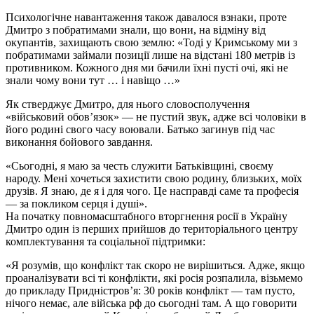
Психологічне навантаження також давалося взнаки, проте
Дмитро з побратимами знали, що вони, на відміну від
окупантів, захищають свою землю: «Тоді у Кримському ми з
побратимами займали позиції лише на відстані 180 метрів із
противником. Кожного дня ми бачили їхні пусті очі, які не
знали чому вони тут … і навіщо …»
Як стверджує Дмитро, для нього словосполучення
«військовий обов’язок» — не пустий звук, адже всі чоловіки в
його родині свого часу воювали. Батько загинув під час
виконання бойового завдання.
«Сьогодні, я маю за честь служити Батьківщині, своєму
народу. Мені хочеться захистити свою родину, близьких, моїх
друзів. Я знаю, де я і для чого. Це насправді саме та професія
— за покликом серця і душі».
На початку повномасштабного вторгнення росії в Україну
Дмитро один із перших прийшов до територіального центру
комплектування та соціальної підтримки:
«Я розумів, що конфлікт так скоро не вирішиться. Адже, якщо
проаналізувати всі ті конфлікти, які росія розпалила, візьмемо
до прикладу Придністров’я: 30 років конфлікт — там пусто,
нічого немає, але війська рф до сьогодні там. А що говорити