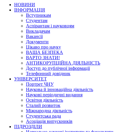
НОВИНИ
ІНФОРМАЦІЯ
Вступникам
Студентам
Аспірантам і науковцям
Викладачам
Вакансії
Документи
Цікаво про науку
ВАША БЕЗПЕКА
ВАРТО ЗНАТИ!
АНТИКОРУПЦІЙНА ДІЯЛЬНІСТЬ
Доступ до публічної інформації
Телефонний довідник
УНІВЕРСИТЕТ
Портрет ЧНУ
Наукова й інноваційна діяльність
Наукові періодичні видання
Освітня діяльність
Сталий розвиток
Міжнародна діяльність
Студентська рада
Асоціація випускників
ПІДРОЗДІЛИ
Навчально-наукові інститути та факультети