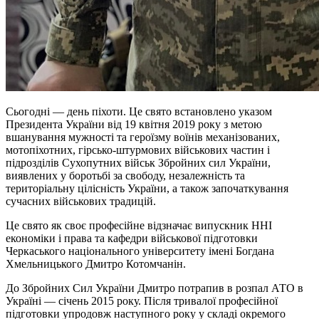
Сьогодні — день піхоти. Це свято встановлено указом
Президента України від 19 квітня 2019 року з метою
вшанування мужності та героїзму воїнів механізованих,
мотопіхотних, гірсько-штурмових військових частин і
підрозділів Сухопутних військ Збройних сил України,
виявлених у боротьбі за свободу, незалежність та
територіальну цілісність України, а також започаткування
сучасних військових традицій.
Це свято як своє професійне відзначає випускник ННІ
економіки і права та кафедри військової підготовки
Черкаського національного університету імені Богдана
Хмельницького Дмитро Котомчанін.
До Збройних Сил України Дмитро потрапив в розпал АТО в
Україні — січень 2015 року. Після тривалої професійної
підготовки упродовж наступного року у складі окремого