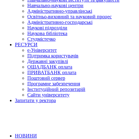
Навчально-наукові центри
Адміністративно-управлінські
Освітньо-виховний та науковий процес
Адміністративно-господарські
Наукові підрозділи
Наукова бібліотека
Студмістечко
РЕСУРСИ
е-Університет
Підтримка користувачів
Державні закупівлі
ОЩАДБАНК оплата
ПРИВАТБАНК оплата
Поштовий сервер
Програмне забезпечення
Інституційний репозитарій
Сайти університету
Запитати у ректора
НОВИНИ