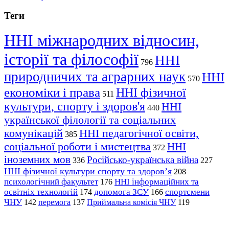
Теги
ННІ міжнародних відносин,
історії та філософії
ННІ
796
природничих та аграрних наук
ННІ
570
економіки і права
ННІ фізичної
511
культури, спорту і здоров'я
ННІ
440
української філології та соціальних
комунікацій
ННІ педагогічної освіти,
385
соціальної роботи і мистецтва
ННІ
372
іноземних мов
Російсько-українська війна
336
227
ННІ фізичної культури спорту та здоров’я
208
психологічний факультет
ННІ інформаційних та
176
освітніх технологій
допомога ЗСУ
спортсмени
174
166
ЧНУ
перемога
142
137
Приймальна комісія ЧНУ
119