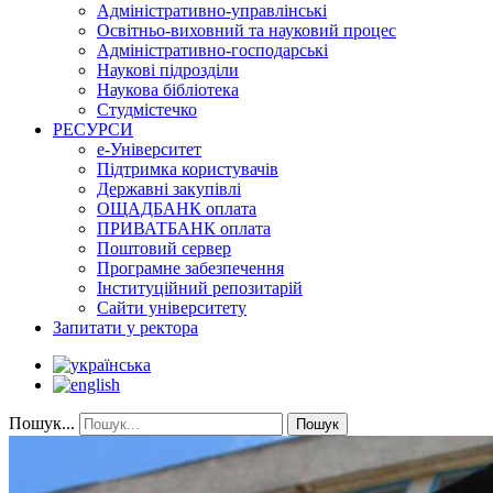
Адміністративно-управлінські
Освітньо-виховний та науковий процес
Адміністративно-господарські
Наукові підрозділи
Наукова бібліотека
Студмістечко
РЕСУРСИ
е-Університет
Підтримка користувачів
Державні закупівлі
ОЩАДБАНК оплата
ПРИВАТБАНК оплата
Поштовий сервер
Програмне забезпечення
Інституційний репозитарій
Сайти університету
Запитати у ректора
Пошук...
Пошук