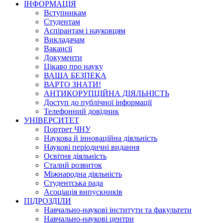
ІНФОРМАЦІЯ
Вступникам
Студентам
Аспірантам і науковцям
Викладачам
Вакансії
Документи
Цікаво про науку
ВАША БЕЗПЕКА
ВАРТО ЗНАТИ!
АНТИКОРУПЦІЙНА ДІЯЛЬНІСТЬ
Доступ до публічної інформації
Телефонний довідник
УНІВЕРСИТЕТ
Портрет ЧНУ
Наукова й інноваційна діяльність
Наукові періодичні видання
Освітня діяльність
Сталий розвиток
Міжнародна діяльність
Студентська рада
Асоціація випускників
ПІДРОЗДІЛИ
Навчально-наукові інститути та факультети
Навчально-наукові центри