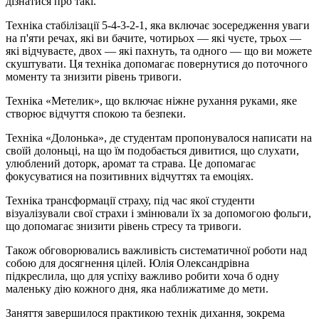
дізнатися про такі.
Техніка стабілізації 5-4-3-2-1, яка включає зосередження уваги
на п'яти речах, які ви бачите, чотирьох — які чуєте, трьох —
які відчуваєте, двох — які пахнуть, та одного — що ви можете
скуштувати. Ця техніка допомагає повернутися до поточного
моменту та знизити рівень тривоги.
Техніка «Метелик», що включає ніжне рухання руками, яке
створює відчуття спокою та безпеки.
Техніка «Долонька», де студентам пропонувалося написати на
своїй долоньці, на що їм подобається дивитися, що слухати,
улюблений доторк, аромат та страва. Це допомагає
фокусуватися на позитивних відчуттях та емоціях.
Техніка трансформації страху, під час якої студенти
візуалізували свої страхи і змінювали їх за допомогою фольги,
що допомагає знизити рівень стресу та тривоги.
Також обговорювались важливість систематичної роботи над
собою для досягнення цілей. Юлія Олександрівна
підкреслила, що для успіху важливо робити хоча б одну
маленьку дію кожного дня, яка наближатиме до мети.
Заняття завершилося практикою технік дихання, зокрема