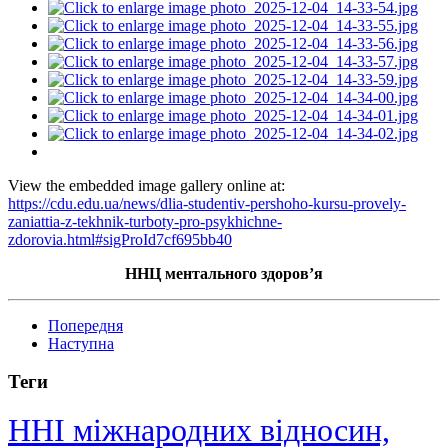
View the embedded image gallery online at:
https://cdu.edu.ua/news/dlia-studentiv-pershoho-kursu-provely-
zaniattia-z-tekhnik-turboty-pro-psykhichne-
zdorovia.html#sigProId7cf695bb40
ННЦ ментального здоров’я
Попередня
Наступна
Теги
ННІ міжнародних відносин,