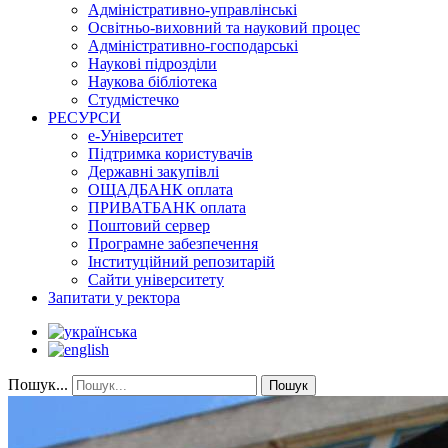
Адміністративно-управлінські
Освітньо-виховний та науковий процес
Адміністративно-господарські
Наукові підрозділи
Наукова бібліотека
Студмістечко
РЕСУРСИ
е-Університет
Підтримка користувачів
Державні закупівлі
ОЩАДБАНК оплата
ПРИВАТБАНК оплата
Поштовий сервер
Програмне забезпечення
Інституційний репозитарій
Сайти університету
Запитати у ректора
Пошук...
Пошук