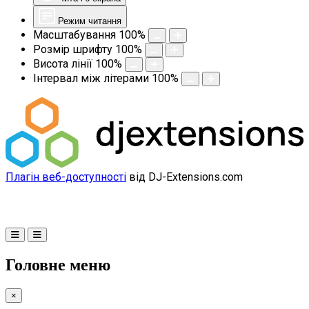
Режим читання
Масштабування
100
%
Розмір шрифту
100
%
Висота лінії
100
%
Інтервал між літерами
100
%
Плагін веб-доступності
від DJ-Extensions.com
Головне меню
×