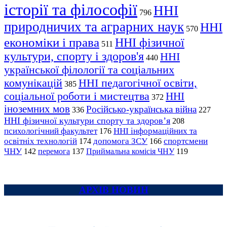
історії та філософії
ННІ
796
природничих та аграрних наук
ННІ
570
економіки і права
ННІ фізичної
511
культури, спорту і здоров'я
ННІ
440
української філології та соціальних
комунікацій
ННІ педагогічної освіти,
385
соціальної роботи і мистецтва
ННІ
372
іноземних мов
Російсько-українська війна
336
227
ННІ фізичної культури спорту та здоров’я
208
психологічний факультет
ННІ інформаційних та
176
освітніх технологій
допомога ЗСУ
спортсмени
174
166
ЧНУ
перемога
142
137
Приймальна комісія ЧНУ
119
АРХІВ НОВИН