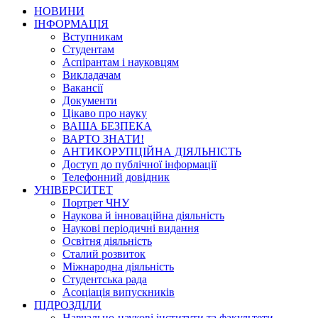
НОВИНИ
ІНФОРМАЦІЯ
Вступникам
Студентам
Аспірантам і науковцям
Викладачам
Вакансії
Документи
Цікаво про науку
ВАША БЕЗПЕКА
ВАРТО ЗНАТИ!
АНТИКОРУПЦІЙНА ДІЯЛЬНІСТЬ
Доступ до публічної інформації
Телефонний довідник
УНІВЕРСИТЕТ
Портрет ЧНУ
Наукова й інноваційна діяльність
Наукові періодичні видання
Освітня діяльність
Сталий розвиток
Міжнародна діяльність
Студентська рада
Асоціація випускників
ПІДРОЗДІЛИ
Навчально-наукові інститути та факультети