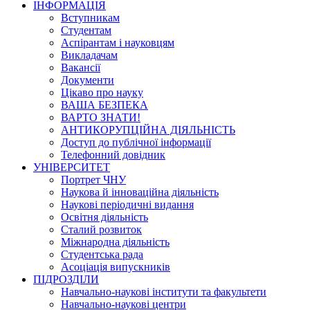
ІНФОРМАЦІЯ
Вступникам
Студентам
Аспірантам і науковцям
Викладачам
Вакансії
Документи
Цікаво про науку
ВАША БЕЗПЕКА
ВАРТО ЗНАТИ!
АНТИКОРУПЦІЙНА ДІЯЛЬНІСТЬ
Доступ до публічної інформації
Телефонний довідник
УНІВЕРСИТЕТ
Портрет ЧНУ
Наукова й інноваційна діяльність
Наукові періодичні видання
Освітня діяльність
Сталий розвиток
Міжнародна діяльність
Студентська рада
Асоціація випускників
ПІДРОЗДІЛИ
Навчально-наукові інститути та факультети
Навчально-наукові центри