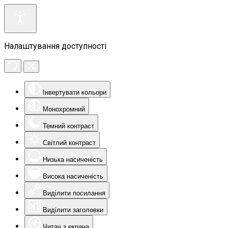
Налаштування доступності
Інвертувати кольори
Монохромний
Темний контраст
Світлий контраст
Низька насиченість
Висока насиченість
Виділити посилання
Виділити заголовки
Читач з екрана