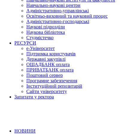
Навчально-наукові центри
Адміністративно-управлінські
Освітньо-виховний та науковий процес
Адміністративно-господарські
Наукові підрозділи
Наукова бібліотека
Студмістечко
РЕСУРСИ
е-Університет
Підтримка користувачів
Державні закупівлі
ОЩАДБАНК оплата
ПРИВАТБАНК оплата
Поштовий сервер
Програмне забезпечення
Інституційний репозитарій
Сайти університету
Запитати у ректора
НОВИНИ