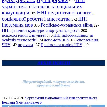
культури, спорту і здоров'я
ННІ
440
української філології та соціальних
комунікацій
ННІ педагогічної освіти,
385
соціальної роботи і мистецтва
ННІ
372
іноземних мов
Російсько-українська війна
336
227
ННІ фізичної культури спорту та здоров’я
208
психологічний факультет
ННІ інформаційних та
176
освітніх технологій
допомога ЗСУ
спортсмени
174
166
ЧНУ
перемога
142
137
Приймальна комісія ЧНУ
119
АРХІВ НОВИН
© 2006 - 2026
Черкаський національний університет імені
Богдана Хмельницького