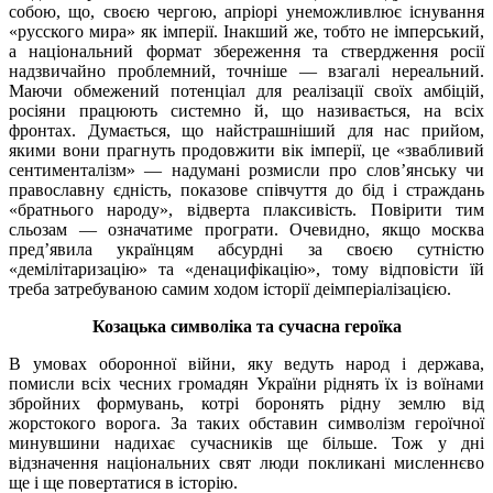
собою, що, своєю чергою, апріорі унеможливлює існування
«русского мира» як імперії. Інакший же, тобто не імперський,
а національний формат збереження та ствердження росії
надзвичайно проблемний, точніше — взагалі нереальний.
Маючи обмежений потенціал для реалізації своїх амбіцій,
росіяни працюють системно й, що називається, на всіх
фронтах. Думається, що найстрашніший для нас прийом,
якими вони прагнуть продовжити вік імперії, це «звабливий
сентименталізм» — надумані розмисли про слов’янську чи
православну єдність, показове співчуття до бід і страждань
«братнього народу», відверта плаксивість. Повірити тим
сльозам — означатиме програти. Очевидно, якщо москва
пред’явила українцям абсурдні за своєю сутністю
«демілітаризацію» та «денацифікацію», тому відповісти їй
треба затребуваною самим ходом історії деімперіалізацією.
Козацька символіка та сучасна героїка
В умовах оборонної війни, яку ведуть народ і держава,
помисли всіх чесних громадян України ріднять їх із воїнами
збройних формувань, котрі боронять рідну землю від
жорстокого ворога. За таких обставин символізм героїчної
минувшини надихає сучасників ще більше. Тож у дні
відзначення національних свят люди покликані мисленнєво
ще і ще повертатися в історію.