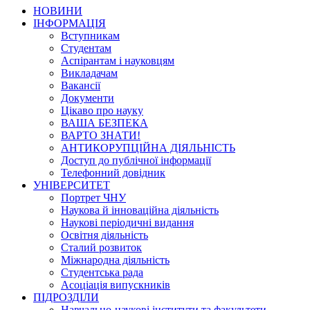
НОВИНИ
ІНФОРМАЦІЯ
Вступникам
Студентам
Аспірантам і науковцям
Викладачам
Вакансії
Документи
Цікаво про науку
ВАША БЕЗПЕКА
ВАРТО ЗНАТИ!
АНТИКОРУПЦІЙНА ДІЯЛЬНІСТЬ
Доступ до публічної інформації
Телефонний довідник
УНІВЕРСИТЕТ
Портрет ЧНУ
Наукова й інноваційна діяльність
Наукові періодичні видання
Освітня діяльність
Сталий розвиток
Міжнародна діяльність
Студентська рада
Асоціація випускників
ПІДРОЗДІЛИ
Навчально-наукові інститути та факультети