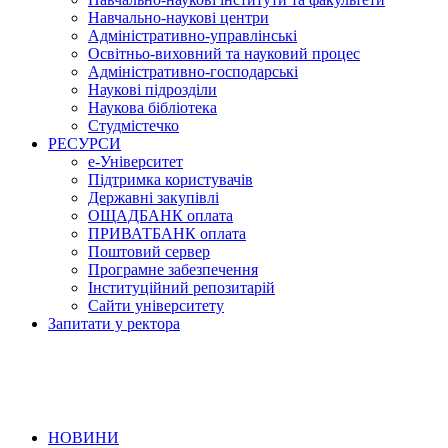
Навчально-наукові центри
Адміністративно-управлінські
Освітньо-виховний та науковий процес
Адміністративно-господарські
Наукові підрозділи
Наукова бібліотека
Студмістечко
РЕСУРСИ
е-Університет
Підтримка користувачів
Державні закупівлі
ОЩАДБАНК оплата
ПРИВАТБАНК оплата
Поштовий сервер
Програмне забезпечення
Інституційний репозитарій
Сайти університету
Запитати у ректора
НОВИНИ