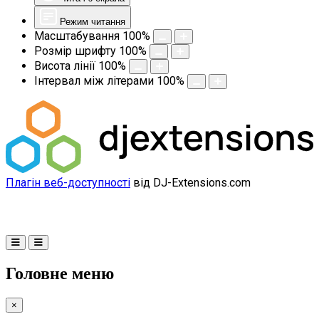
Режим читання
Масштабування
100
%
Розмір шрифту
100
%
Висота лінії
100
%
Інтервал між літерами
100
%
Плагін веб-доступності
від DJ-Extensions.com
Головне меню
×