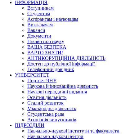
ІНФОРМАЦІЯ
Вступникам
Студентам
Аспірантам і науковцям
Викладачам
Вакансії
Документи
Цікаво про науку
ВАША БЕЗПЕКА
ВАРТО ЗНАТИ!
АНТИКОРУПЦІЙНА ДІЯЛЬНІСТЬ
Доступ до публічної інформації
Телефонний довідник
УНІВЕРСИТЕТ
Портрет ЧНУ
Наукова й інноваційна діяльність
Наукові періодичні видання
Освітня діяльність
Сталий розвиток
Міжнародна діяльність
Студентська рада
Асоціація випускників
ПІДРОЗДІЛИ
Навчально-наукові інститути та факультети
Навчально-наукові центри