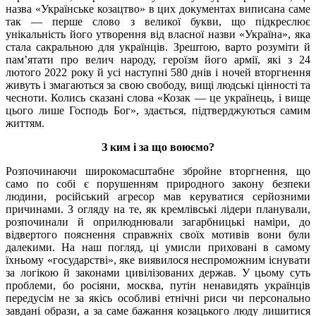
назва «Українське козацтво» в цих документах виписана саме
так — перше слово з великої букви, що підкреслює
унікальність його утворення від власної назви «Україна», яка
стала сакральною для українців. Зрештою, варто розуміти й
пам’ятати про велич народу, героїзм його армії, які з 24
лютого 2022 року й усі наступні 580 днів і ночей вторгнення
живуть і змагаються за свою свободу, вищі людські цінності та
чесноти. Колись сказані слова «Козак — це українець, і вище
цього лише Господь Бог», здається, підтверджуються самим
життям.
З ким і за що воюємо?
Розпочинаючи широкомасштабне збройне вторгнення, що
само по собі є порушенням природного закону безпеки
людини, російський агресор мав керуватися серйозними
причинами. З огляду на те, як кремлівські лідери планували,
розпочинали й оприлюднювали загарбницькі наміри, до
відвертого пояснення справжніх своїх мотивів вони були
далекими. На наш погляд, ці умисли приховані в самому
їхньому «государстві», яке виявилося неспроможним існувати
за логікою й законами цивілізованих держав. У цьому суть
проблеми, бо росіяни, москва, путін ненавидять українців
передусім не за якісь особливі етнічні риси чи персонально
завдані образи, а за саме бажання козацького люду лишитися