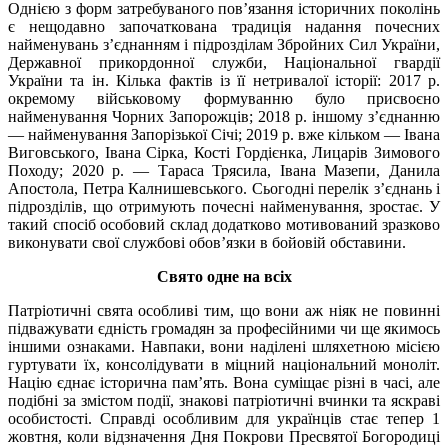
Однією з форм затребуваного пов’язання історичних поколінь
є нещодавно започаткована традиція надання почесних
найменувань з’єднанням і підрозділам Збройних Сил України,
Державної прикордонної служби, Національної гвардії
України та ін. Кілька фактів із її нетривалої історії: 2017 р.
окремому військовому формуванню було присвоєно
найменування Чорних Запорожців; 2018 р. іншому з’єднанню
— найменування Запорізької Січі; 2019 р. вже кільком — Івана
Виговського, Івана Сірка, Кості Гордієнка, Лицарів Зимового
Походу; 2020 р. — Тараса Трясила, Івана Мазепи, Данила
Апостола, Петра Калнишевського. Сьогодні перелік з’єднань і
підрозділів, що отримують почесні найменування, зростає. У
такий спосіб особовий склад додатково мотивований зразково
виконувати свої службові обов’язки в бойовій обставини.
Свято одне на всіх
Патріотичні свята особливі тим, що вони аж ніяк не повинні
підважувати єдність громадян за професійними чи ще якимось
іншими ознаками. Навпаки, вони наділені шляхетною місією
гуртувати їх, консолідувати в міцний національний моноліт.
Націю єднає історична пам’ять. Вона суміщає різні в часі, але
подібні за змістом події, знакові патріотичні вчинки та яскраві
особистості. Справді особливим для українців стає тепер 1
жовтня, коли відзначення Дня Покрови Пресвятої Богородиці