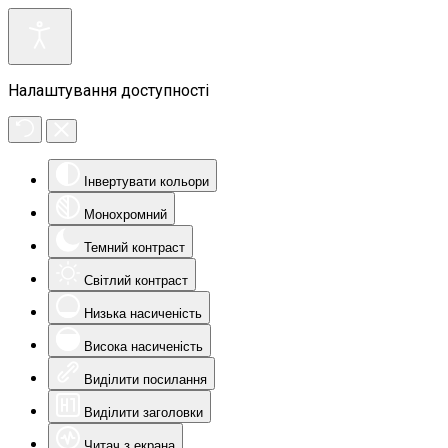
Налаштування доступності
Інвертувати кольори
Монохромний
Темний контраст
Світлий контраст
Низька насиченість
Висока насиченість
Виділити посилання
Виділити заголовки
Читач з екрана