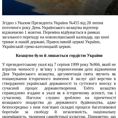
Згідно з Указом Президента України №455 від 28 липня
поточного року День Українського козацтва відтепер
відзначаємо 1 жовтня. Переміна відбувається в рамках
загального переходу на новоюліанський календар, що нині
триває в нашій державі, Православній церкві України,
Українській греко-католицькій церкві.
Козацтво було й лишається гордістю України
У президентському указі від 7 серпня 1999 року №966, який не
втратив чинності у зв’язку з перенесенням дати відзначення
Дня Українського козацтва, аргументація свята звучить як
пошанування історичного значення й заслуг цієї верстви в
ствердженні української державності та суттєвого внеску в
сучасний процес державотворення. Тобто козацтво
справедливо згадане в указі як в історичному аспекті, так і
сучасному. Наголос слушно зроблено на причетності
козацького лицарства до державного будівництва, адже
безпосередньо з ним пов’язані складні процеси багатовікової
боротьби за свободу й незалежність, національну
окремішність, творення самобутньої культури. Прикметно, що