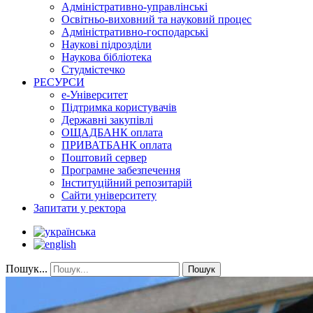
Адміністративно-управлінські
Освітньо-виховний та науковий процес
Адміністративно-господарські
Наукові підрозділи
Наукова бібліотека
Студмістечко
РЕСУРСИ
е-Університет
Підтримка користувачів
Державні закупівлі
ОЩАДБАНК оплата
ПРИВАТБАНК оплата
Поштовий сервер
Програмне забезпечення
Інституційний репозитарій
Сайти університету
Запитати у ректора
Пошук...
Пошук