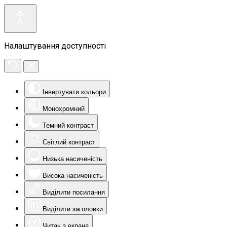
Налаштування доступності
Інвертувати кольори
Монохромний
Темний контраст
Світлий контраст
Низька насиченість
Висока насиченість
Виділити посилання
Виділити заголовки
Читач з екрана