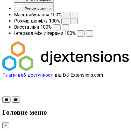
Режим читання
Масштабування
100
%
Розмір шрифту
100
%
Висота лінії
100
%
Інтервал між літерами
100
%
Плагін веб-доступності
від DJ-Extensions.com
Головне меню
×