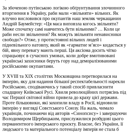
За збоченою путінською логікою обґрунтування злочинного
вторгнення в Україну, раби мали «звільняти» вільних. Як
влучно висловився про окупантів наш земляк черкащанин
Андрій Баумейстер: «Ця маса виповзла когось звільняти?
Може спочатку самі навчитесь бути вільними? … Коли це
раби несли звільнення? Як можуть звільняти ненависники
свободи?» Отже, у протистоянні вільних людей і
підневільного натовпу, який як «гарматне м’ясо» кидається у
бій, явну перевагу мають перші. Ця аксіома досить чітко
спрацьовує в сучасних умовах, коли добре вмотивовані
українські захисники беруть гору над деморалізованими
російськими окупантами.
У ХVІІІ та ХІХ століттях Московщина перетворилася на
імперію, яку для надання більшої респектабельності нарекли
Російською, сподіваючись у такий спосіб привласнити
спадщину Київської Русі. Хвиля революційних потрясінь під
час Першої світової війни привела до краху цієї держави.
Проте більшовики, які захопили владу в Росії, відновили
імперію у вигляді Совєтського Союзу. На жаль, чимало
українців, починаючи від авторів «Синопсису» і завершуючи
Володимиром Щербицьким, прислужилися розбудові цього
перманентного імперського проєкту. Власне, без України, її
людського та матеріального потенціалу імперія не стала б