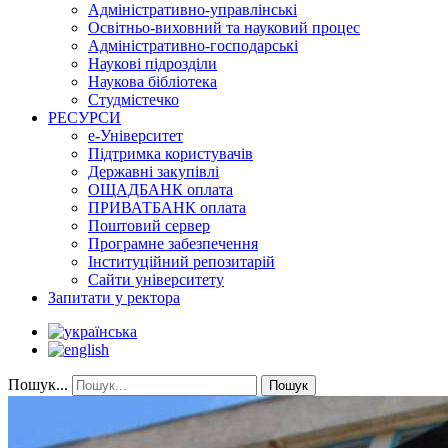
Адміністративно-управлінські
Освітньо-виховний та науковий процес
Адміністративно-господарські
Наукові підрозділи
Наукова бібліотека
Студмістечко
РЕСУРСИ
е-Університет
Підтримка користувачів
Державні закупівлі
ОЩАДБАНК оплата
ПРИВАТБАНК оплата
Поштовий сервер
Програмне забезпечення
Інституційний репозитарій
Сайти університету
Запитати у ректора
Пошук...
Пошук