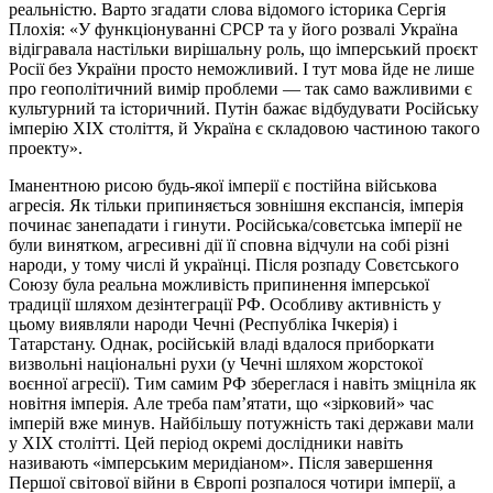
реальністю. Варто згадати слова відомого історика Сергія
Плохія: «У функціонуванні СРСР та у його розвалі Україна
відігравала настільки вирішальну роль, що імперський проєкт
Росії без України просто неможливий. І тут мова йде не лише
про геополітичний вимір проблеми — так само важливими є
культурний та історичний. Путін бажає відбудувати Російську
імперію ХІХ століття, й Україна є складовою частиною такого
проекту».
Іманентною рисою будь-якої імперії є постійна військова
агресія. Як тільки припиняється зовнішня експансія, імперія
починає занепадати і гинути. Російська/совєтська імперії не
були винятком, агресивні дії її сповна відчули на собі різні
народи, у тому числі й українці. Після розпаду Совєтського
Союзу була реальна можливість припинення імперської
традиції шляхом дезінтеграції РФ. Особливу активність у
цьому виявляли народи Чечні (Республіка Ічкерія) і
Татарстану. Однак, російській владі вдалося приборкати
визвольні національні рухи (у Чечні шляхом жорстокої
воєнної агресії). Тим самим РФ збереглася і навіть зміцніла як
новітня імперія. Але треба пам’ятати, що «зірковий» час
імперій вже минув. Найбільшу потужність такі держави мали
у ХІХ столітті. Цей період окремі дослідники навіть
називають «імперським меридіаном». Після завершення
Першої світової війни в Європі розпалося чотири імперії, а