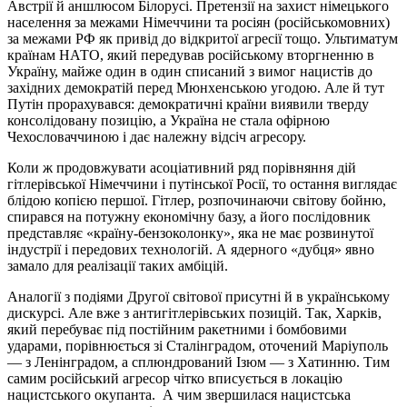
Австрії й аншлюсом Білорусі. Претензії на захист німецького
населення за межами Німеччини та росіян (російськомовних)
за межами РФ як привід до відкритої агресії тощо. Ультиматум
країнам НАТО, який передував російському вторгненню в
Україну, майже один в один списаний з вимог нацистів до
західних демократій перед Мюнхенською угодою. Але й тут
Путін прорахувався: демократичні країни виявили тверду
консолідовану позицію, а Україна не стала офірною
Чехословаччиною і дає належну відсіч агресору.
Коли ж продовжувати асоціативний ряд порівняння дій
гітлерівської Німеччини і путінської Росії, то остання виглядає
блідою копією першої. Гітлер, розпочинаючи світову бойню,
спирався на потужну економічну базу, а його послідовник
представляє «країну-бензоколонку», яка не має розвинутої
індустрії і передових технологій. А ядерного «дубця» явно
замало для реалізації таких амбіцій.
Аналогії з подіями Другої світової присутні й в українському
дискурсі. Але вже з антигітлерівських позицій. Так, Харків,
який перебуває під постійним ракетними і бомбовими
ударами, порівнюється зі Сталінградом, оточений Маріуполь
— з Ленінградом, а сплюндрований Ізюм — з Хатинню. Тим
самим російський агресор чітко вписується в локацію
нацистського окупанта. А чим звершилася нацистська