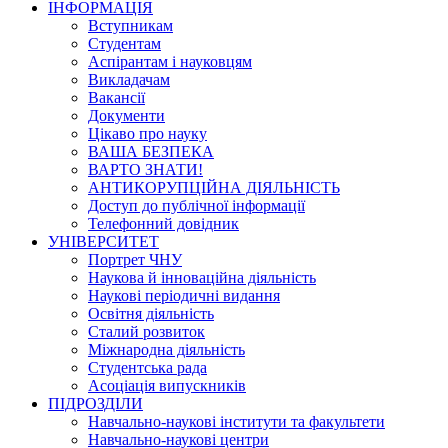
ІНФОРМАЦІЯ
Вступникам
Студентам
Аспірантам і науковцям
Викладачам
Вакансії
Документи
Цікаво про науку
ВАША БЕЗПЕКА
ВАРТО ЗНАТИ!
АНТИКОРУПЦІЙНА ДІЯЛЬНІСТЬ
Доступ до публічної інформації
Телефонний довідник
УНІВЕРСИТЕТ
Портрет ЧНУ
Наукова й інноваційна діяльність
Наукові періодичні видання
Освітня діяльність
Сталий розвиток
Міжнародна діяльність
Студентська рада
Асоціація випускників
ПІДРОЗДІЛИ
Навчально-наукові інститути та факультети
Навчально-наукові центри