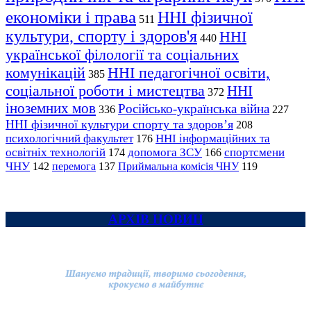
економіки і права
ННІ фізичної
511
культури, спорту і здоров'я
ННІ
440
української філології та соціальних
комунікацій
ННІ педагогічної освіти,
385
соціальної роботи і мистецтва
ННІ
372
іноземних мов
Російсько-українська війна
336
227
ННІ фізичної культури спорту та здоров’я
208
психологічний факультет
ННІ інформаційних та
176
освітніх технологій
допомога ЗСУ
спортсмени
174
166
ЧНУ
перемога
142
137
Приймальна комісія ЧНУ
119
АРХІВ НОВИН