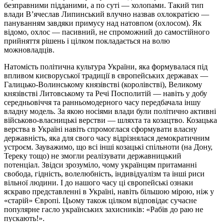
безправними підданими, а по суті — холопами. Такий тип
влади В’ячеслав Липинський влучно назвав охлократією —
пануванням завдяки примусу над натовпом (охлосом). Як
відомо, охлос — пасивний, не спроможний до самостійного
прийняття рішень і цілком покладається на волю
можновладців.
Натомість політична культура України, яка формувалася під
впливом києворуської традиції в європейських державах —
Галицько-Волинському князівстві (королівстві), Великому
князівстві Литовському та Речі Посполитій — навіть у добу
середньовіччя та ранньомодерного часу передбачала іншу
владну модель. За якою носіями влади були політично активні
військово-власницькі верстви — шляхта та козацтво. Козацька
верства в Україні навіть спромоглася сформувати власну
державність, яка для свого часу відрізнялася демократичним
устроєм. Зауважимо, що всі інші козацькі спільноти (на Дону,
Тереку тощо) не змогли реалізувати державницький
потенціал. Звідси зрозуміло, чому українцям притаманні
свобода, гідність, волелюбність, індивідуалізм та інші риси
вільної людини. І до нашого часу ці європейські ознаки
яскраво представленні в Україні, навіть більшою мірою, ніж у
«старій» Європі. Цьому також цілком відповідає сучасне
популярне гасло українських захисників: «Рабів до раю не
пускають!».