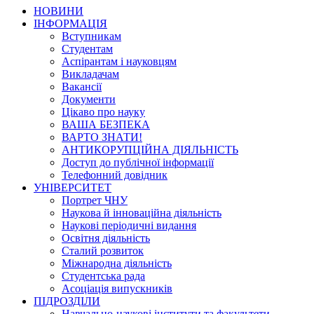
НОВИНИ
ІНФОРМАЦІЯ
Вступникам
Студентам
Аспірантам і науковцям
Викладачам
Вакансії
Документи
Цікаво про науку
ВАША БЕЗПЕКА
ВАРТО ЗНАТИ!
АНТИКОРУПЦІЙНА ДІЯЛЬНІСТЬ
Доступ до публічної інформації
Телефонний довідник
УНІВЕРСИТЕТ
Портрет ЧНУ
Наукова й інноваційна діяльність
Наукові періодичні видання
Освітня діяльність
Сталий розвиток
Міжнародна діяльність
Студентська рада
Асоціація випускників
ПІДРОЗДІЛИ
Навчально-наукові інститути та факультети