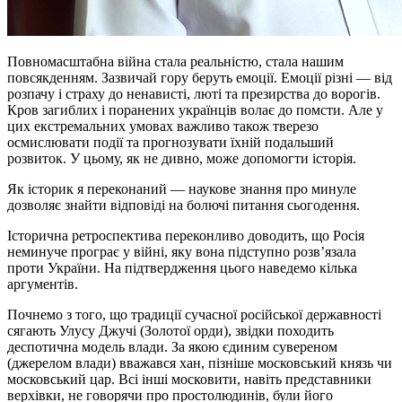
Повномасштабна війна стала реальністю, стала нашим
повсякденням. Зазвичай гору беруть емоції. Емоції різні — від
розпачу і страху до ненависті, люті та презирства до ворогів.
Кров загиблих і поранених українців волає до помсти. Але у
цих екстремальних умовах важливо також тверезо
осмислювати події та прогнозувати їхній подальший
розвиток. У цьому, як не дивно, може допомогти історія.
Як історик я переконаний — наукове знання про минуле
дозволяє знайти відповіді на болючі питання сьогодення.
Історична ретроспектива переконливо доводить, що Росія
неминуче програє у війні, яку вона підступно розв’язала
проти України. На підтвердження цього наведемо кілька
аргументів.
Почнемо з того, що традиції сучасної російської державності
сягають Улусу Джучі (Золотої орди), звідки походить
деспотична модель влади. За якою єдиним сувереном
(джерелом влади) вважався хан, пізніше московський князь чи
московський цар. Всі інші московити, навіть представники
верхівки, не говорячи про простолюдинів, були його