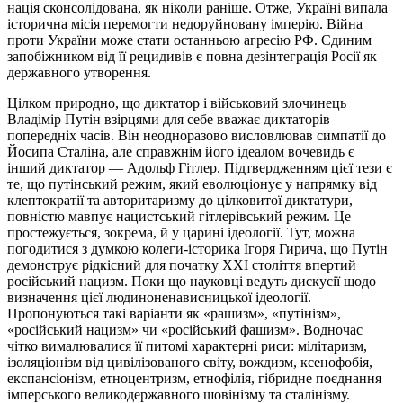
нація сконсолідована, як ніколи раніше. Отже, Україні випала
історична місія перемогти недоруйновану імперію. Війна
проти України може стати останньою агресію РФ. Єдиним
запобіжником від її рецидивів є повна дезінтеграція Росії як
державного утворення.
Цілком природно, що диктатор і військовий злочинець
Владімір Путін взірцями для себе вважає диктаторів
попередніх часів. Він неодноразово висловлював симпатії до
Йосипа Сталіна, але справжнім його ідеалом вочевидь є
інший диктатор — Адольф Гітлер. Підтвердженням цієї тези є
те, що путінський режим, який еволюціонує у напрямку від
клептократії та авторитаризму до цілковитої диктатури,
повністю мавпує нацистський гітлерівський режим. Це
простежується, зокрема, й у царині ідеології. Тут, можна
погодитися з думкою колеги-історика Ігоря Гирича, що Путін
демонструє рідкісний для початку ХХІ століття впертий
російський нацизм. Поки що науковці ведуть дискусії щодо
визначення цієї людиноненависницької ідеології.
Пропонуються такі варіанти як «рашизм», «путінізм»,
«російський нацизм» чи «російський фашизм». Водночас
чітко вималювалися її питомі характерні риси: мілітаризм,
ізоляціонізм від цивілізованого світу, вождизм, ксенофобія,
експансіонізм, етноцентризм, етнофілія, гібридне поєднання
імперського великодержавного шовінізму та сталінізму.