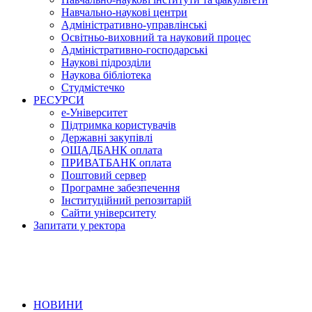
Навчально-наукові центри
Адміністративно-управлінські
Освітньо-виховний та науковий процес
Адміністративно-господарські
Наукові підрозділи
Наукова бібліотека
Студмістечко
РЕСУРСИ
е-Університет
Підтримка користувачів
Державні закупівлі
ОЩАДБАНК оплата
ПРИВАТБАНК оплата
Поштовий сервер
Програмне забезпечення
Інституційний репозитарій
Сайти університету
Запитати у ректора
НОВИНИ