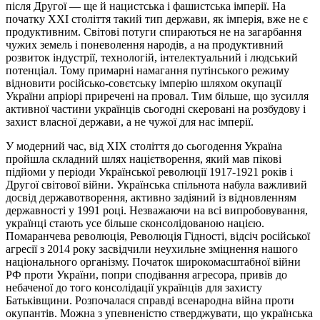
після Другої — ще й нацистська і фашистська імперії. На
початку ХХІ століття такий тип держави, як імперія, вже не є
продуктивним. Світові потуги спираються не на загарбання
чужих земель і поневолення народів, а на продуктивний
розвиток індустрії, технологій, інтелектуальний і людський
потенціал. Тому примарні намагання путінського режиму
відновити російсько-совєтську імперію шляхом окупації
України апріорі приречені на провал. Тим більше, що зусилля
активної частини українців сьогодні скеровані на розбудову і
захист власної держави, а не чужої для нас імперії.
У модерний час, від ХІХ століття до сьогодення Україна
пройшла складний шлях націєтворення, який мав пікові
підйоми у періоди Української революції 1917-1921 років і
Другої світової війни. Українська спільнота набула важливий
досвід державотворення, активно задіяний із відновленням
державності у 1991 році. Незважаючи на всі випробовування,
українці стають усе більше сконсолідованою нацією.
Помаранчева революція, Революція Гідності, відсіч російської
агресії з 2014 року засвідчили неухильне зміцнення нашого
національного організму. Початок широкомасштабної війни
РФ проти України, попри сподівання агресора, привів до
небаченої до того консолідації українців для захисту
Батьківщини. Розпочалася справді всенародна війна проти
окупантів. Можна з упевненістю стверджувати, що українська