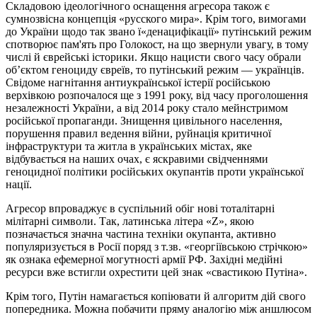
Складовою ідеологічного оснащення агресора також є
сумнозвісна концепція «русского мира». Крім того, вимогами
до України щодо так звано ї«денацифікації» путінський режим
спотворює пам'ять про Голокост, на що звернули увагу, в тому
числі й єврейські історики. Якщо нацисти свого часу обрали
об’єктом геноциду євреїв, то путінський режим — українців.
Свідоме нагнітання антиукраїнської істерії російською
верхівкою розпочалося ще з 1991 року, від часу проголошення
незалежності України, а від 2014 року стало мейнстримом
російської пропаганди. Знищення цивільного населення,
порушення правил ведення війни, руйнація критичної
інфраструктури та житла в українських містах, яке
відбувається на наших очах, є яскравими свідченнями
геноцидної політики російських окупантів проти української
нації.
Агресор впроваджує в суспільний обіг нові тоталітарні
мілітарні символи. Так, латинська літера «Z», якою
позначається значна частина техніки окупанта, активно
популяризується в Росії поряд з т.зв. «георгіївською стрічкою»
як ознака ефемерної могутності армії РФ. Західні медійні
ресурси вже встигли охрестити цей знак «свастикою Путіна».
Крім того, Путін намагається копіювати й алгоритм дій свого
попередника. Можна побачити пряму аналогію між аншлюсом