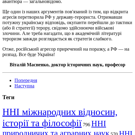
авантюра — загальновідомо.
Ще один із наших аргументів пов'язаний із тим, що відкрита
агресія перетворила РФ у державу-терориста. Отримавши
потужну українську відповідь, окупанти перейшли до тактики
(або й стратегії) терору, свідомо здійснюючи військові
злочини. Але треба нагадати, що в академічній літературі
тероризм завжди розглядається як стратегія слабкого.
Отже, російський агресор приречений на поразку, а РФ — на
розпад. Все буде Україна!
Віталій Масненко, доктор історичних наук, професор
Попередня
Наступна
Теги
ННІ міжнародних відносин,
історії та філософії
ННІ
796
природничих та аграрних наук
ННІ
570