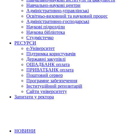
Навчально-наукові центри
Адміністративно-управлінські
Освітньо-виховний та науковий процес
Адміністративно-господарські
Наукові підрозділи
Наукова бібліотека
Студмістечко
РЕСУРСИ
е-Університет
Підтримка користувачів
Державні закупівлі
ОЩАДБАНК оплата
ПРИВАТБАНК оплата
Поштовий сервер
Програмне забезпечення
Інституційний репозитарій
Сайти університету
Запитати у ректора
НОВИНИ