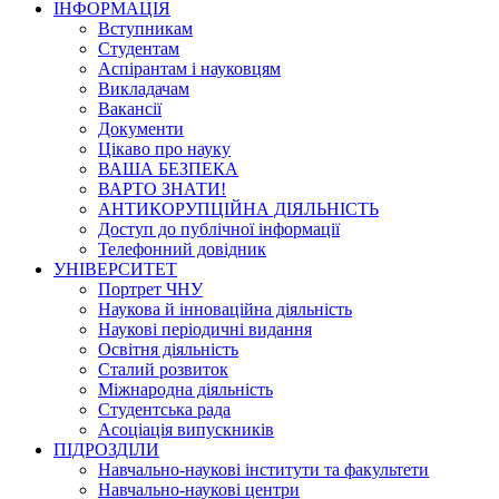
ІНФОРМАЦІЯ
Вступникам
Студентам
Аспірантам і науковцям
Викладачам
Вакансії
Документи
Цікаво про науку
ВАША БЕЗПЕКА
ВАРТО ЗНАТИ!
АНТИКОРУПЦІЙНА ДІЯЛЬНІСТЬ
Доступ до публічної інформації
Телефонний довідник
УНІВЕРСИТЕТ
Портрет ЧНУ
Наукова й інноваційна діяльність
Наукові періодичні видання
Освітня діяльність
Сталий розвиток
Міжнародна діяльність
Студентська рада
Асоціація випускників
ПІДРОЗДІЛИ
Навчально-наукові інститути та факультети
Навчально-наукові центри