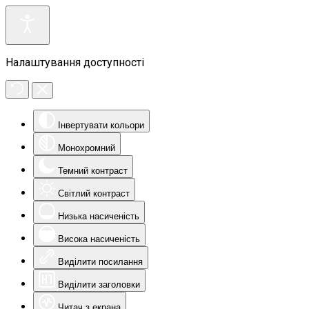
Налаштування доступності
Інвертувати кольори
Монохромний
Темний контраст
Світлий контраст
Низька насиченість
Висока насиченість
Виділити посилання
Виділити заголовки
Читач з екрана