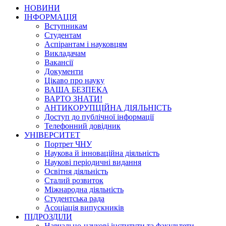
НОВИНИ
ІНФОРМАЦІЯ
Вступникам
Студентам
Аспірантам і науковцям
Викладачам
Вакансії
Документи
Цікаво про науку
ВАША БЕЗПЕКА
ВАРТО ЗНАТИ!
АНТИКОРУПЦІЙНА ДІЯЛЬНІСТЬ
Доступ до публічної інформації
Телефонний довідник
УНІВЕРСИТЕТ
Портрет ЧНУ
Наукова й інноваційна діяльність
Наукові періодичні видання
Освітня діяльність
Сталий розвиток
Міжнародна діяльність
Студентська рада
Асоціація випускників
ПІДРОЗДІЛИ
Навчально-наукові інститути та факультети