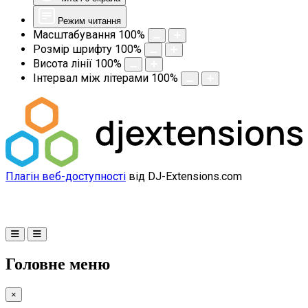
Режим читання
Масштабування
100
%
Розмір шрифту
100
%
Висота лінії
100
%
Інтервал між літерами
100
%
Плагін веб-доступності
від DJ-Extensions.com
Головне меню
×