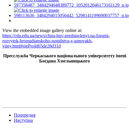
View the embedded image gallery online at:
https://cdu.edu.ua/news/chnu-buv-predstavlenyi-na-forumi-
rozvytok-hromadianskoho-suspilstva-v-umovakh-
viiny.html#sigProId65de28d31d
Пресслужба Черкаського національного університету імені
Богдана Хмельницького
Попередня
Наступна