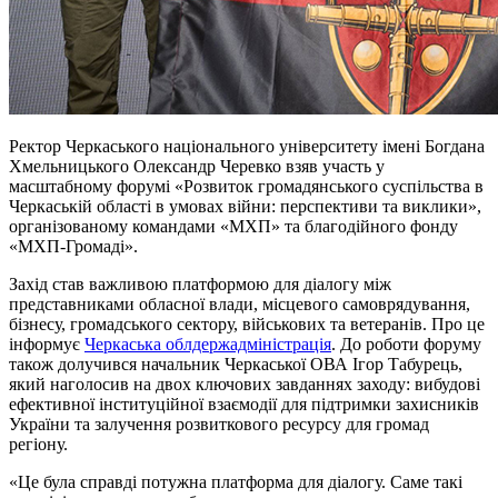
Ректор Черкаського національного університету імені Богдана
Хмельницького Олександр Черевко взяв участь у
масштабному форумі «Розвиток громадянського суспільства в
Черкаській області в умовах війни: перспективи та виклики»,
організованому командами «МХП» та благодійного фонду
«МХП-Громаді».
Захід став важливою платформою для діалогу між
представниками обласної влади, місцевого самоврядування,
бізнесу, громадського сектору, військових та ветеранів. Про це
інформує
Черкаська облдержадміністрація
. До роботи форуму
також долучився начальник Черкаської ОВА Ігор Табурець,
який наголосив на двох ключових завданнях заходу: вибудові
ефективної інституційної взаємодії для підтримки захисників
України та залучення розвиткового ресурсу для громад
регіону.
«Це була справді потужна платформа для діалогу. Саме такі