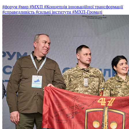
#форум
#мир
#МХП
#Концепція інноваційної трансформації
#справедливість
#сильні інститути
#МХП-Громаді