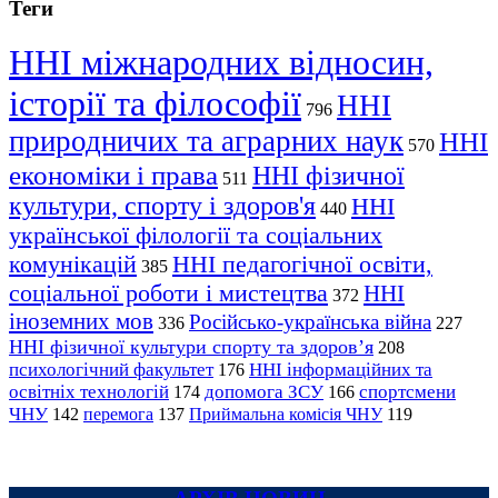
Теги
ННІ міжнародних відносин,
історії та філософії
ННІ
796
природничих та аграрних наук
ННІ
570
економіки і права
ННІ фізичної
511
культури, спорту і здоров'я
ННІ
440
української філології та соціальних
комунікацій
ННІ педагогічної освіти,
385
соціальної роботи і мистецтва
ННІ
372
іноземних мов
Російсько-українська війна
336
227
ННІ фізичної культури спорту та здоров’я
208
психологічний факультет
ННІ інформаційних та
176
освітніх технологій
допомога ЗСУ
спортсмени
174
166
ЧНУ
перемога
142
137
Приймальна комісія ЧНУ
119