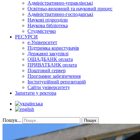
Адміністративно-управлінські
Освітньо-виховний та науковий процес
Адміністративно-господарські
Наукові підрозділи
Наукова бібліотека
Студмістечко
РЕСУРСИ
е-Університет
Підтримка користувачів
Державні закупівлі
ОЩАДБАНК оплата
ПРИВАТБАНК оплата
Поштовий сервер
Програмне забезпечення
Інституційний репозитарій
Сайти університету
Запитати у ректора
Пошук...
Пошук