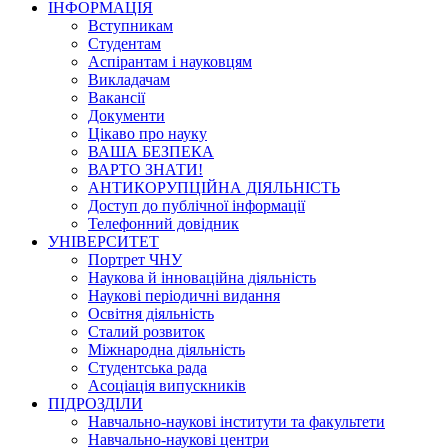
ІНФОРМАЦІЯ
Вступникам
Студентам
Аспірантам і науковцям
Викладачам
Вакансії
Документи
Цікаво про науку
ВАША БЕЗПЕКА
ВАРТО ЗНАТИ!
АНТИКОРУПЦІЙНА ДІЯЛЬНІСТЬ
Доступ до публічної інформації
Телефонний довідник
УНІВЕРСИТЕТ
Портрет ЧНУ
Наукова й інноваційна діяльність
Наукові періодичні видання
Освітня діяльність
Сталий розвиток
Міжнародна діяльність
Студентська рада
Асоціація випускників
ПІДРОЗДІЛИ
Навчально-наукові інститути та факультети
Навчально-наукові центри