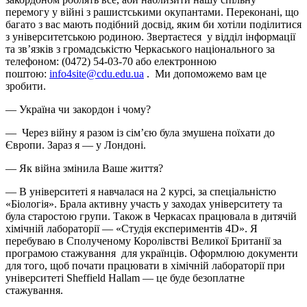
перемогу у війні з рашистськими окупантами. Переконані, що
багато з вас мають подібний досвід, яким би хотіли поділитися
з університетською родиною. Звертаєтеся у відділ інформації
та зв’язків з громадськістю Черкаського національного за
телефоном: (0472) 54-03-70 або електронною
поштою:
info4site@cdu.edu.ua
. Ми допоможемо вам це
зробити.
— Україна чи закордон і чому?
— Через війну я разом із сім’єю була змушена поїхати до
Європи. Зараз я — у Лондоні.
— Як війна змінила Ваше життя?
— В університеті я навчалася на 2 курсі, за спеціальністю
«Біологія». Брала активну участь у заходах університету та
була старостою групи. Також в Черкасах працювала в дитячій
хімічній лабораторії — «Студія експериментів 4D». Я
перебуваю в Сполученому Королівстві Великої Британії за
програмою стажування для українців. Оформлюю документи
для того, щоб почати працювати в хімічній лабораторії при
університеті Sheffield Hallam — це буде безоплатне
стажування.