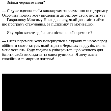
— Звідки черпаєте сили?
— Я дуже вдячна своїм викладачам за розуміння та підтримку.
Особливу подяку хочу висловити директору свого інституту
— Гаврилюку Максиму Нікандровичу, який допоміг знайти
цю програму стажування, за підтримку та мотивацію.
— Яку мрію хочете здійснити після нашої перемоги?
— Після перемоги хочу повернутися в Україну та насамперед
обійняти свого татуся, який зараз в Черкасах та друзів, які на
мене чекають. Буду ходити в університет, щоб кожного дня
бачити своїх викладачів та одногрупників. Я хочу жити
спокійним та мирним життям!