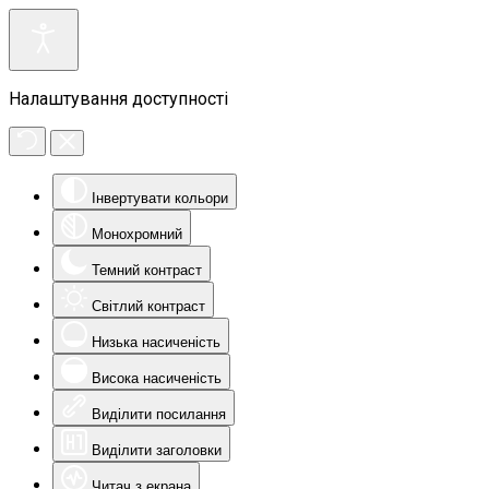
Налаштування доступності
Інвертувати кольори
Монохромний
Темний контраст
Світлий контраст
Низька насиченість
Висока насиченість
Виділити посилання
Виділити заголовки
Читач з екрана