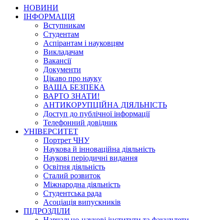
НОВИНИ
ІНФОРМАЦІЯ
Вступникам
Студентам
Аспірантам і науковцям
Викладачам
Вакансії
Документи
Цікаво про науку
ВАША БЕЗПЕКА
ВАРТО ЗНАТИ!
АНТИКОРУПЦІЙНА ДІЯЛЬНІСТЬ
Доступ до публічної інформації
Телефонний довідник
УНІВЕРСИТЕТ
Портрет ЧНУ
Наукова й інноваційна діяльність
Наукові періодичні видання
Освітня діяльність
Сталий розвиток
Міжнародна діяльність
Студентська рада
Асоціація випускників
ПІДРОЗДІЛИ
Навчально-наукові інститути та факультети