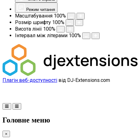
Режим читання
Масштабування
100
%
Розмір шрифту
100
%
Висота лінії
100
%
Інтервал між літерами
100
%
Плагін веб-доступності
від DJ-Extensions.com
Головне меню
×