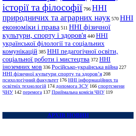
історії та філософії
ННІ
796
природничих та аграрних наук
ННІ
570
економіки і права
ННІ фізичної
511
культури, спорту і здоров'я
ННІ
440
української філології та соціальних
комунікацій
ННІ педагогічної освіти,
385
соціальної роботи і мистецтва
ННІ
372
іноземних мов
Російсько-українська війна
336
227
ННІ фізичної культури спорту та здоров’я
208
психологічний факультет
ННІ інформаційних та
176
освітніх технологій
допомога ЗСУ
спортсмени
174
166
ЧНУ
перемога
142
137
Приймальна комісія ЧНУ
119
АРХІВ НОВИН