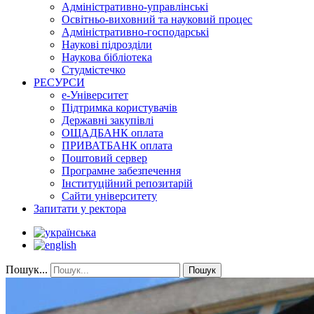
Адміністративно-управлінські
Освітньо-виховний та науковий процес
Адміністративно-господарські
Наукові підрозділи
Наукова бібліотека
Студмістечко
РЕСУРСИ
е-Університет
Підтримка користувачів
Державні закупівлі
ОЩАДБАНК оплата
ПРИВАТБАНК оплата
Поштовий сервер
Програмне забезпечення
Інституційний репозитарій
Сайти університету
Запитати у ректора
Пошук...
Пошук