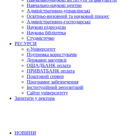
Навчально-наукові центри
Адміністративно-управлінські
Освітньо-виховний та науковий процес
Адміністративно-господарські
Наукові підрозділи
Наукова бібліотека
Студмістечко
РЕСУРСИ
е-Університет
Підтримка користувачів
Державні закупівлі
ОЩАДБАНК оплата
ПРИВАТБАНК оплата
Поштовий сервер
Програмне забезпечення
Інституційний репозитарій
Сайти університету
Запитати у ректора
НОВИНИ