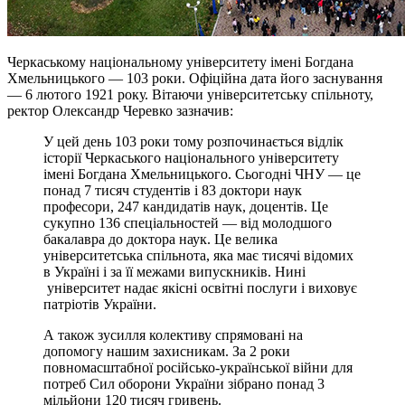
Черкаському національному університету імені Богдана
Хмельницького — 103 роки. Офіційна дата його заснування
— 6 лютого 1921 року. Вітаючи університетську спільноту,
ректор Олександр Черевко зазначив:
У цей день 103 роки тому розпочинається відлік
історії Черкаського національного університету
імені Богдана Хмельницького. Сьогодні ЧНУ — це
понад 7 тисяч студентів і 83 доктори наук
професори, 247 кандидатів наук, доцентів. Це
сукупно 136 спеціальностей — від молодшого
бакалавра до доктора наук. Це велика
університетська спільнота, яка має тисячі відомих
в Україні і за її межами випускників. Нині
університет надає якісні освітні послуги і виховує
патріотів України.
А також зусилля колективу спрямовані на
допомогу нашим захисникам. За 2 роки
повномасштабної російсько-української війни для
потреб Сил оборони України зібрано понад 3
мільйони 120 тисяч гривень.