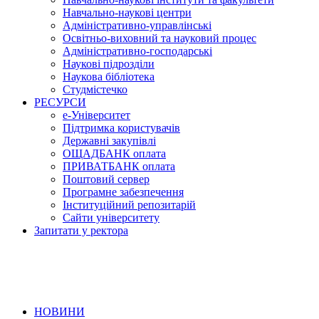
Навчально-наукові центри
Адміністративно-управлінські
Освітньо-виховний та науковий процес
Адміністративно-господарські
Наукові підрозділи
Наукова бібліотека
Студмістечко
РЕСУРСИ
е-Університет
Підтримка користувачів
Державні закупівлі
ОЩАДБАНК оплата
ПРИВАТБАНК оплата
Поштовий сервер
Програмне забезпечення
Інституційний репозитарій
Сайти університету
Запитати у ректора
НОВИНИ