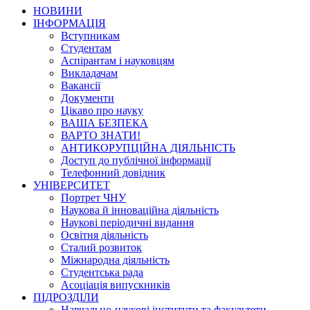
НОВИНИ
ІНФОРМАЦІЯ
Вступникам
Студентам
Аспірантам і науковцям
Викладачам
Вакансії
Документи
Цікаво про науку
ВАША БЕЗПЕКА
ВАРТО ЗНАТИ!
АНТИКОРУПЦІЙНА ДІЯЛЬНІСТЬ
Доступ до публічної інформації
Телефонний довідник
УНІВЕРСИТЕТ
Портрет ЧНУ
Наукова й інноваційна діяльність
Наукові періодичні видання
Освітня діяльність
Сталий розвиток
Міжнародна діяльність
Студентська рада
Асоціація випускників
ПІДРОЗДІЛИ
Навчально-наукові інститути та факультети