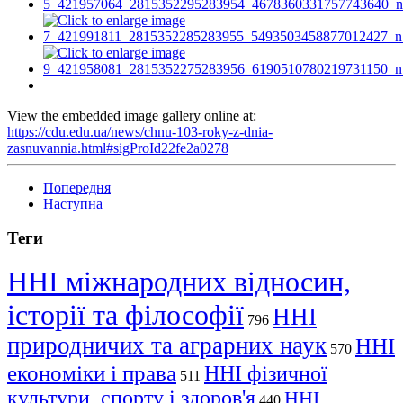
View the embedded image gallery online at:
https://cdu.edu.ua/news/chnu-103-roky-z-dnia-
zasnuvannia.html#sigProId22fe2a0278
Попередня
Наступна
Теги
ННІ міжнародних відносин,
історії та філософії
ННІ
796
природничих та аграрних наук
ННІ
570
економіки і права
ННІ фізичної
511
культури, спорту і здоров'я
ННІ
440