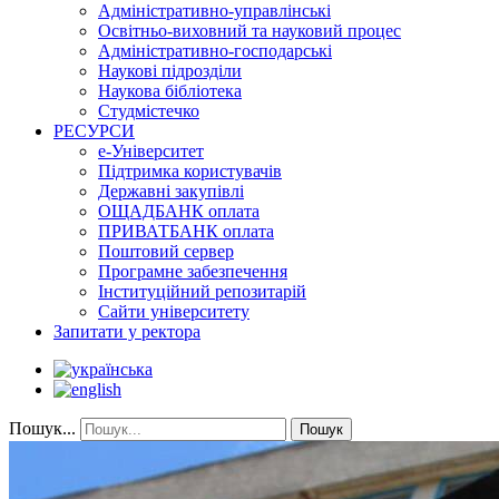
Адміністративно-управлінські
Освітньо-виховний та науковий процес
Адміністративно-господарські
Наукові підрозділи
Наукова бібліотека
Студмістечко
РЕСУРСИ
е-Університет
Підтримка користувачів
Державні закупівлі
ОЩАДБАНК оплата
ПРИВАТБАНК оплата
Поштовий сервер
Програмне забезпечення
Інституційний репозитарій
Сайти університету
Запитати у ректора
Пошук...
Пошук