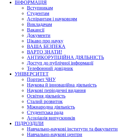
ІНФОРМАЦІЯ
Вступникам
Студентам
Аспірантам і науковцям
Викладачам
Вакансії
Документи
Цікаво про науку
ВАША БЕЗПЕКА
ВАРТО ЗНАТИ!
АНТИКОРУПЦІЙНА ДІЯЛЬНІСТЬ
Доступ до публічної інформації
Телефонний довідник
УНІВЕРСИТЕТ
Портрет ЧНУ
Наукова й інноваційна діяльність
Наукові періодичні видання
Освітня діяльність
Сталий розвиток
Міжнародна діяльність
Студентська рада
Асоціація випускників
ПІДРОЗДІЛИ
Навчально-наукові інститути та факультети
Навчально-наукові центри