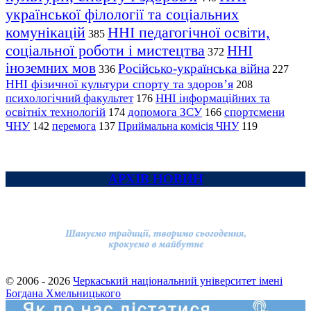
української філології та соціальних
комунікацій
ННІ педагогічної освіти,
385
соціальної роботи і мистецтва
ННІ
372
іноземних мов
Російсько-українська війна
336
227
ННІ фізичної культури спорту та здоров’я
208
психологічний факультет
ННІ інформаційних та
176
освітніх технологій
допомога ЗСУ
спортсмени
174
166
ЧНУ
перемога
142
137
Приймальна комісія ЧНУ
119
АРХІВ НОВИН
© 2006 - 2026
Черкаський національний університет імені
Богдана Хмельницького