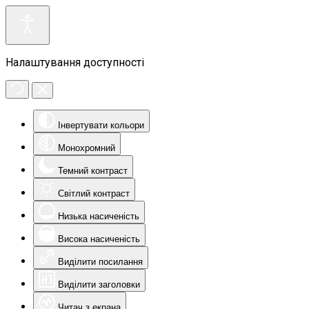
Налаштування доступності
Інвертувати кольори
Монохромний
Темний контраст
Світлий контраст
Низька насиченість
Висока насиченість
Виділити посилання
Виділити заголовки
Читач з екрана