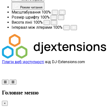
Режим читання
Масштабування
100
%
Розмір шрифту
100
%
Висота лінії
100
%
Інтервал між літерами
100
%
Плагін веб-доступності
від DJ-Extensions.com
Головне меню
×