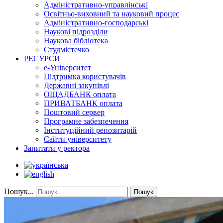
Адміністративно-управлінські
Освітньо-виховний та науковий процес
Адміністративно-господарські
Наукові підрозділи
Наукова бібліотека
Студмістечко
РЕСУРСИ
е-Університет
Підтримка користувачів
Державні закупівлі
ОЩАДБАНК оплата
ПРИВАТБАНК оплата
Поштовий сервер
Програмне забезпечення
Інституційний репозитарій
Сайти університету
Запитати у ректора
Пошук...
Пошук