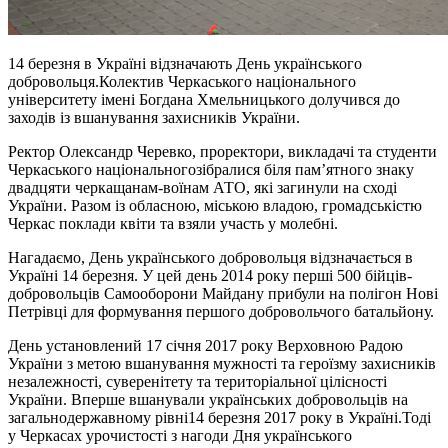
14 березня в Україні відзначають День українського
добровольця.Колектив Черкаського національного
університету імені Богдана Хмельницького долучився до
заходів із вшанування захисників України.
Ректор Олександр Черевко, проректори, викладачі та студенти
Черкаського національногозібралися біля пам’ятного знаку
двадцяти черкащанам-воїнам АТО, які загинули на сході
України. Разом із обласною, міською владою, громадськістю
Черкас поклади квіти та взяли участь у молебні.
Нагадаємо, День українського добровольця відзначається в
Україні 14 березня. У цей день 2014 року перші 500 бійців-
добровольців Самооборони Майдану прибули на полігон Нові
Петрівці для формування першого добровольчого батальйону.
День установлений 17 січня 2017 року Верховною Радою
України з метою вшанування мужності та героїзму захисників
незалежності, суверенітету та територіальної цілісності
України. Вперше вшанували українських добровольців на
загальнодержавному рівні14 березня 2017 року в Україні.Тоді
у Черкасах урочистості з нагоди Дня українського