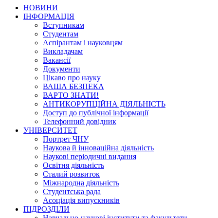
НОВИНИ
ІНФОРМАЦІЯ
Вступникам
Студентам
Аспірантам і науковцям
Викладачам
Вакансії
Документи
Цікаво про науку
ВАША БЕЗПЕКА
ВАРТО ЗНАТИ!
АНТИКОРУПЦІЙНА ДІЯЛЬНІСТЬ
Доступ до публічної інформації
Телефонний довідник
УНІВЕРСИТЕТ
Портрет ЧНУ
Наукова й інноваційна діяльність
Наукові періодичні видання
Освітня діяльність
Сталий розвиток
Міжнародна діяльність
Студентська рада
Асоціація випускників
ПІДРОЗДІЛИ
Навчально-наукові інститути та факультети