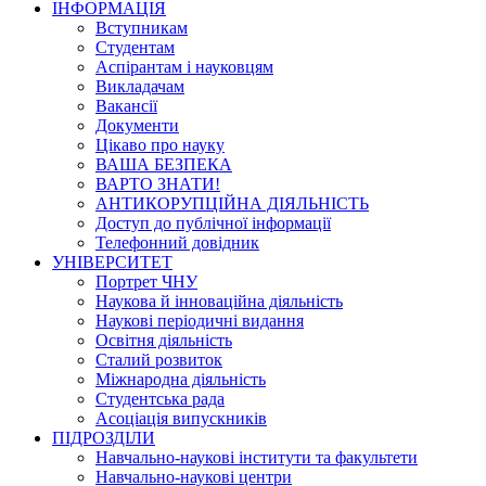
ІНФОРМАЦІЯ
Вступникам
Студентам
Аспірантам і науковцям
Викладачам
Вакансії
Документи
Цікаво про науку
ВАША БЕЗПЕКА
ВАРТО ЗНАТИ!
АНТИКОРУПЦІЙНА ДІЯЛЬНІСТЬ
Доступ до публічної інформації
Телефонний довідник
УНІВЕРСИТЕТ
Портрет ЧНУ
Наукова й інноваційна діяльність
Наукові періодичні видання
Освітня діяльність
Сталий розвиток
Міжнародна діяльність
Студентська рада
Асоціація випускників
ПІДРОЗДІЛИ
Навчально-наукові інститути та факультети
Навчально-наукові центри