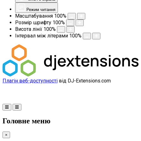
Режим читання
Масштабування
100
%
Розмір шрифту
100
%
Висота лінії
100
%
Інтервал між літерами
100
%
Плагін веб-доступності
від DJ-Extensions.com
Головне меню
×