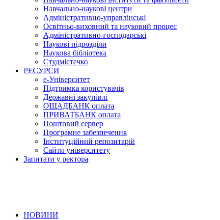
Навчально-наукові центри
Адміністративно-управлінські
Освітньо-виховний та науковий процес
Адміністративно-господарські
Наукові підрозділи
Наукова бібліотека
Студмістечко
РЕСУРСИ
е-Університет
Підтримка користувачів
Державні закупівлі
ОЩАДБАНК оплата
ПРИВАТБАНК оплата
Поштовий сервер
Програмне забезпечення
Інституційний репозитарій
Сайти університету
Запитати у ректора
НОВИНИ