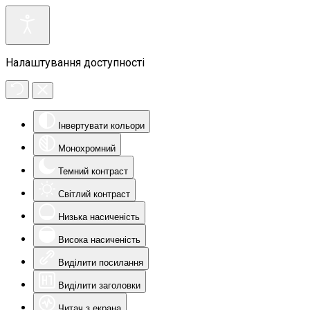
Налаштування доступності
Інвертувати кольори
Монохромний
Темний контраст
Світлий контраст
Низька насиченість
Висока насиченість
Виділити посилання
Виділити заголовки
Читач з екрана