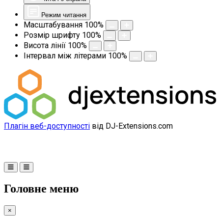
Режим читання
Масштабування
100
%
Розмір шрифту
100
%
Висота лінії
100
%
Інтервал між літерами
100
%
Плагін веб-доступності
від DJ-Extensions.com
Головне меню
×