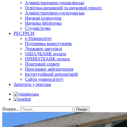
Адміністративно-управлінські
Освітньо-виховний та науковий процес
Адміністративно-господарські
Наукові підрозділи
Наукова бібліотека
Студмістечко
РЕСУРСИ
е-Університет
Підтримка користувачів
Державні закупівлі
ОЩАДБАНК оплата
ПРИВАТБАНК оплата
Поштовий сервер
Програмне забезпечення
Інституційний репозитарій
Сайти університету
Запитати у ректора
Пошук...
Пошук