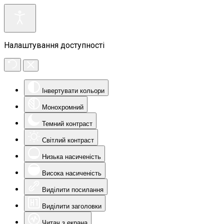
Налаштування доступності
Інвертувати кольори
Монохромний
Темний контраст
Світлий контраст
Низька насиченість
Висока насиченість
Виділити посилання
Виділити заголовки
Читач з екрана