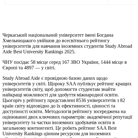
Черкаський національний університет імені Богдана
Хмельницького увійшов до всесвітнього рейтингу
університетів для навчання іноземних студентів Study Abroad
Aide Best University Rankings 2025.
ЧНУ посідає 58 місце серед 167 ЗВО України, 1444 місце в
Європі та 4897 — у світі.
Study Abroad Aide є провідною базою даних щодо
університетів у світі. Щороку SAA публікує рейтинг кращих
університетів світу, щоб допомогти студентам знайти
найкращі можливості для здобуття міжнародної освіти.
Цьогоріч у рейтингу представлені 8536 університетів з 82
країн світу відповідно до їх ефективності, цінності та
доступності освіти. Методологія рейтингу зосереджена на
оцінюванні двох ключових параметрів: академічної репутації
університету та частки іноземних здобувачів освіти в
загальному контингенті. Це робить рейтинг SAA Best
University Rankings цінним ресурсом для іноземних