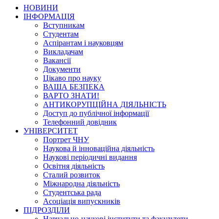
НОВИНИ
ІНФОРМАЦІЯ
Вступникам
Студентам
Аспірантам і науковцям
Викладачам
Вакансії
Документи
Цікаво про науку
ВАША БЕЗПЕКА
ВАРТО ЗНАТИ!
АНТИКОРУПЦІЙНА ДІЯЛЬНІСТЬ
Доступ до публічної інформації
Телефонний довідник
УНІВЕРСИТЕТ
Портрет ЧНУ
Наукова й інноваційна діяльність
Наукові періодичні видання
Освітня діяльність
Сталий розвиток
Міжнародна діяльність
Студентська рада
Асоціація випускників
ПІДРОЗДІЛИ
Навчально-наукові інститути та факультети