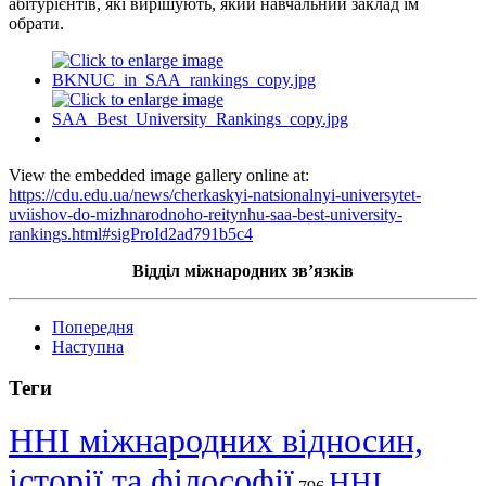
абітурієнтів, які вирішують, який навчальний заклад їм
обрати.
View the embedded image gallery online at:
https://cdu.edu.ua/news/cherkaskyi-natsionalnyi-universytet-
uviishov-do-mizhnarodnoho-reitynhu-saa-best-university-
rankings.html#sigProId2ad791b5c4
Відділ міжнародних зв’язків
Попередня
Наступна
Теги
ННІ міжнародних відносин,
історії та філософії
ННІ