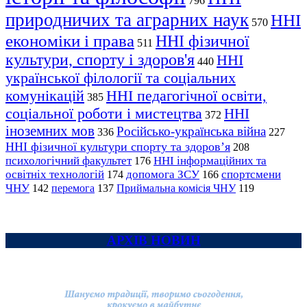
796
природничих та аграрних наук
ННІ
570
економіки і права
ННІ фізичної
511
культури, спорту і здоров'я
ННІ
440
української філології та соціальних
комунікацій
ННІ педагогічної освіти,
385
соціальної роботи і мистецтва
ННІ
372
іноземних мов
Російсько-українська війна
336
227
ННІ фізичної культури спорту та здоров’я
208
психологічний факультет
ННІ інформаційних та
176
освітніх технологій
допомога ЗСУ
спортсмени
174
166
ЧНУ
перемога
142
137
Приймальна комісія ЧНУ
119
АРХІВ НОВИН