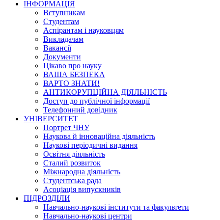
ІНФОРМАЦІЯ
Вступникам
Студентам
Аспірантам і науковцям
Викладачам
Вакансії
Документи
Цікаво про науку
ВАША БЕЗПЕКА
ВАРТО ЗНАТИ!
АНТИКОРУПЦІЙНА ДІЯЛЬНІСТЬ
Доступ до публічної інформації
Телефонний довідник
УНІВЕРСИТЕТ
Портрет ЧНУ
Наукова й інноваційна діяльність
Наукові періодичні видання
Освітня діяльність
Сталий розвиток
Міжнародна діяльність
Студентська рада
Асоціація випускників
ПІДРОЗДІЛИ
Навчально-наукові інститути та факультети
Навчально-наукові центри