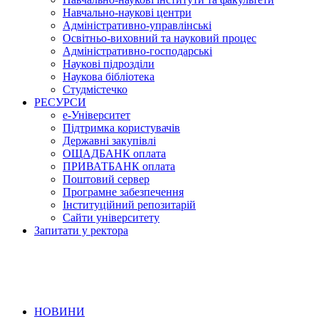
Навчально-наукові центри
Адміністративно-управлінські
Освітньо-виховний та науковий процес
Адміністративно-господарські
Наукові підрозділи
Наукова бібліотека
Студмістечко
РЕСУРСИ
е-Університет
Підтримка користувачів
Державні закупівлі
ОЩАДБАНК оплата
ПРИВАТБАНК оплата
Поштовий сервер
Програмне забезпечення
Інституційний репозитарій
Сайти університету
Запитати у ректора
НОВИНИ