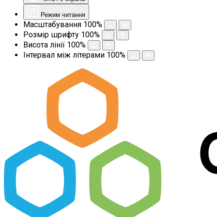
Режим читання
Масштабування
100
%
Розмір шрифту
100
%
Висота лінії
100
%
Інтервал між літерами
100
%