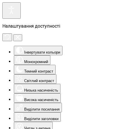
Налаштування доступності
Інвертувати кольори
Монохромний
Темний контраст
Світлий контраст
Низька насиченість
Висока насиченість
Виділити посилання
Виділити заголовки
Читач з екрана