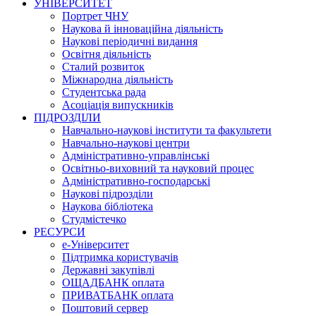
УНІВЕРСИТЕТ
Портрет ЧНУ
Наукова й інноваційна діяльність
Наукові періодичні видання
Освітня діяльність
Сталий розвиток
Міжнародна діяльність
Студентська рада
Асоціація випускників
ПІДРОЗДІЛИ
Навчально-наукові інститути та факультети
Навчально-наукові центри
Адміністративно-управлінські
Освітньо-виховний та науковий процес
Адміністративно-господарські
Наукові підрозділи
Наукова бібліотека
Студмістечко
РЕСУРСИ
е-Університет
Підтримка користувачів
Державні закупівлі
ОЩАДБАНК оплата
ПРИВАТБАНК оплата
Поштовий сервер