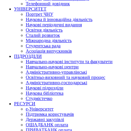
Телефонний довідник
УНІВЕРСИТЕТ
Портрет ЧНУ
Наукова й інноваційна діяльність
Наукові періодичні видання
Освітня діяльність
Сталий розвиток
Міжнародна діяльність
Студентська рада
Асоціація випускників
ПІДРОЗДІЛИ
Навчально-наукові інститути та факультети
Навчально-наукові центри
Адміністративно-управлінські
Освітньо-виховний та науковий процес
Адміністративно-господарські
Наукові підрозділи
Наукова бібліотека
Студмістечко
РЕСУРСИ
е-Університет
Підтримка користувачів
Державні закупівлі
ОЩАДБАНК оплата
ПРИВАТБАНК оплата