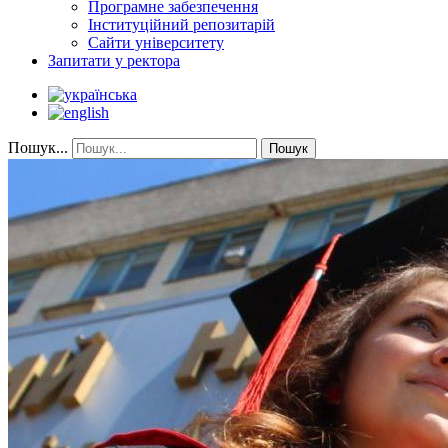
Програмне забезпечення
Інституційний репозитарій
Сайти університету
Запитати у ректора
Пошук...
Пошук