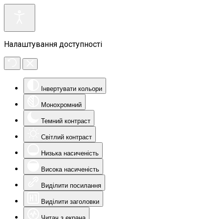
Налаштування доступності
Інвертувати кольори
Монохромний
Темний контраст
Світлий контраст
Низька насиченість
Висока насиченість
Виділити посилання
Виділити заголовки
Читач з екрана