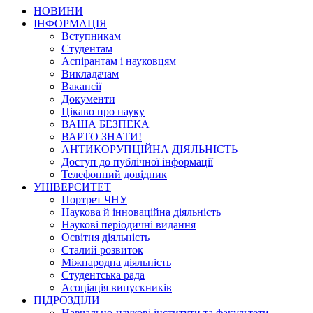
НОВИНИ
ІНФОРМАЦІЯ
Вступникам
Студентам
Аспірантам і науковцям
Викладачам
Вакансії
Документи
Цікаво про науку
ВАША БЕЗПЕКА
ВАРТО ЗНАТИ!
АНТИКОРУПЦІЙНА ДІЯЛЬНІСТЬ
Доступ до публічної інформації
Телефонний довідник
УНІВЕРСИТЕТ
Портрет ЧНУ
Наукова й інноваційна діяльність
Наукові періодичні видання
Освітня діяльність
Сталий розвиток
Міжнародна діяльність
Студентська рада
Асоціація випускників
ПІДРОЗДІЛИ
Навчально-наукові інститути та факультети