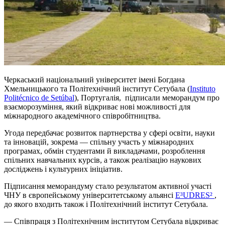
Черкаський національний університет імені Богдана
Хмельницького та Політехнічний інститут
Сетубала
(
Instituto
Politécnico de Setúbal
), Португалія, підписали меморандум про
взаєморозуміння, який відкриває нові можливості для
міжнародного академічного співробітництва.
Угода передбачає розвиток партнерства у сфері освіти, науки
та інновацій, зокрема — спільну участь у міжнародних
програмах, обмін студентами й викладачами, розроблення
спільних навчальних курсів, а також реалізацію наукових
досліджень і культурних ініціатив.
Підписання меморандуму стало результатом активної участі
ЧНУ в європейському університетському альянсі
E³UDRES²
,
до якого входить також і Політехнічний інститут
Сетубала
.
— Співпраця з Політехнічним інститутом
Сетубала
відкриває