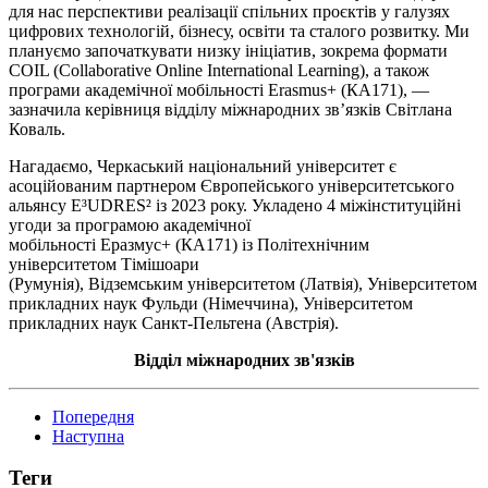
для нас перспективи реалізації спільних проєктів у галузях
цифрових технологій, бізнесу, освіти та сталого розвитку. Ми
плануємо започаткувати низку ініціатив, зокрема формати
COIL (Collaborative Online International Learning), а також
програми академічної мобільності Erasmus+ (
КА171
), —
зазначила керівниця відділу міжнародних зв’язків Світлана
Коваль.
Нагадаємо, Черкаський національний університет є
асоційованим партнером Європейського університетського
альянсу E³UDRES² із 2023 року. Укладено 4 міжінституційні
угоди за програмою академічної
мобільності
Еразмус+
(
КА171
) із Політехнічним
університетом Тімішоари
(Румунія),
Відземським
університетом (Латвія), Університетом
прикладних наук
Фульди
(Німеччина), Університетом
прикладних наук
Санкт-Пельтена
(Австрія).
Відділ міжнародних зв'язків
Попередня
Наступна
Теги