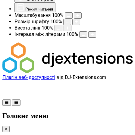
Режим читання
Масштабування
100
%
Розмір шрифту
100
%
Висота лінії
100
%
Інтервал між літерами
100
%
Плагін веб-доступності
від DJ-Extensions.com
Головне меню
×