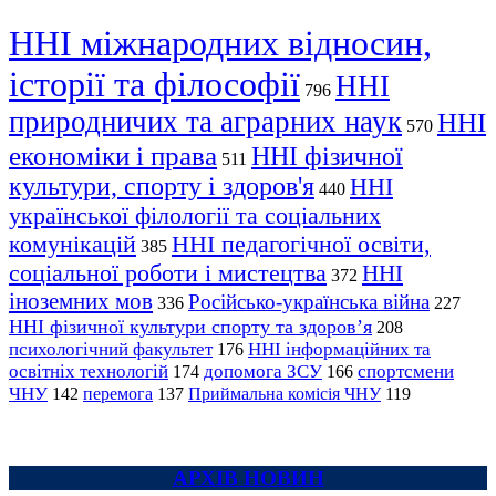
ННІ міжнародних відносин,
історії та філософії
ННІ
796
природничих та аграрних наук
ННІ
570
економіки і права
ННІ фізичної
511
культури, спорту і здоров'я
ННІ
440
української філології та соціальних
комунікацій
ННІ педагогічної освіти,
385
соціальної роботи і мистецтва
ННІ
372
іноземних мов
Російсько-українська війна
336
227
ННІ фізичної культури спорту та здоров’я
208
психологічний факультет
ННІ інформаційних та
176
освітніх технологій
допомога ЗСУ
спортсмени
174
166
ЧНУ
перемога
142
137
Приймальна комісія ЧНУ
119
АРХІВ НОВИН