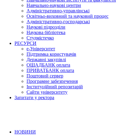
Навчально-наукові центри
Адміністративно-управлінські
Освітньо-виховний та науковий процес
Адміністративно-господарські
Наукові підрозділи
Наукова бібліотека
Студмістечко
РЕСУРСИ
е-Університет
Підтримка користувачів
Державні закупівлі
ОЩАДБАНК оплата
ПРИВАТБАНК оплата
Поштовий сервер
Програмне забезпечення
Інституційний репозитарій
Сайти університету
Запитати у ректора
НОВИНИ