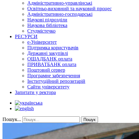
Адміністративно-управлінські
Освітньо-виховний та науковий процес
Адміністративно-господарські
Наукові підрозділи
Наукова бібліотека
Студмістечко
РЕСУРСИ
е-Університет
Підтримка користувачів
Державні закупівлі
ОЩАДБАНК оплата
ПРИВАТБАНК оплата
Поштовий сервер
Програмне забезпечення
Інституційний репозитарій
Сайти університету
Запитати у ректора
Пошук...
Пошук