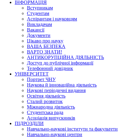
ІНФОРМАЦІЯ
Вступникам
Студентам
Аспірантам і науковцям
Викладачам
Вакансії
Документи
Цікаво про науку
ВАША БЕЗПЕКА
ВАРТО ЗНАТИ!
АНТИКОРУПЦІЙНА ДІЯЛЬНІСТЬ
Доступ до публічної інформації
Телефонний довідник
УНІВЕРСИТЕТ
Портрет ЧНУ
Наукова й інноваційна діяльність
Наукові періодичні видання
Освітня діяльність
Сталий розвиток
Міжнародна діяльність
Студентська рада
Асоціація випускників
ПІДРОЗДІЛИ
Навчально-наукові інститути та факультети
Навчально-наукові центри