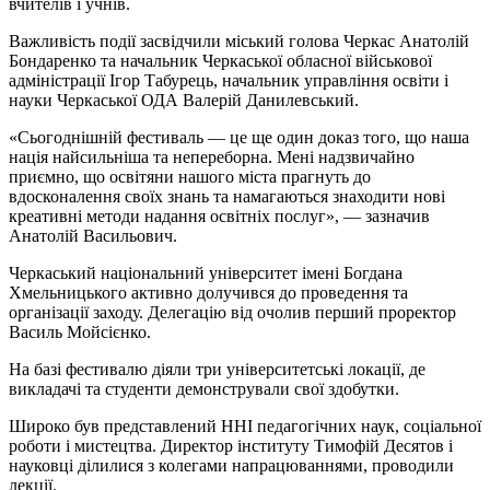
вчителів і учнів.
Важливість події засвідчили міський голова Черкас Анатолій
Бондаренко та начальник Черкаської обласної військової
адміністрації Ігор Табурець, начальник управління освіти і
науки Черкаської ОДА Валерій Данилевський.
«Сьогоднішній фестиваль — це ще один доказ того, що наша
нація найсильніша та непереборна. Мені надзвичайно
приємно, що освітяни нашого міста прагнуть до
вдосконалення своїх знань та намагаються знаходити нові
креативні методи надання освітніх послуг», — зазначив
Анатолій Васильович.
Черкаський національний університет імені Богдана
Хмельницького активно долучився до проведення та
організації заходу. Делегацію від очолив перший проректор
Василь Мойсієнко.
На базі фестивалю діяли три університетські локації, де
викладачі та студенти демонстрували свої здобутки.
Широко був представлений ННІ педагогічних наук, соціальної
роботи і мистецтва. Директор інституту Тимофій Десятов і
науковці ділилися з колегами напрацюваннями, проводили
лекції.