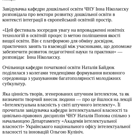
Завідувачка кафедри дошкільної освіти ЧНУ Інна Ніколаєску
розповідала про вектори розвитку дошкільної освіти в
контексті інтеграції в європейський освітній простір.
«Цей фестиваль зосередив увагу на впровадженні новітніх
технологій в освітній процес із метою поліпшення якості
вищої освіти. Він є платформою для обміну досвідом,
практичних занять та взаємодії між учасниками, що допоможе
забезпечити розвиток педагогічної науки та практики» —
розповідає Інна Ніколаєску.
Очільниця кафедри початкової освіти Наталія Байдюк
поділилася з колегами тенденціями формування виховного
середовища з урахуванням багатополярності молодіжних
субкультур.
Яка цінність творів, згенерованих штучним інтелектом, та як
визначити творчий внесок людини — про це йшлося на лекції
«Інтелектуальна власність у світі штучного інтелекту». Її
прочитали завідувачка кафедри інтелектуальної власності та
цивільно-правових дисциплін ЧНУ Наталія Попова спільно з
начальницею Департаменту «Академія інтелектуальної
власності» Українського національного офісу інтелектуальної
власності та інновацій Ольгою Кулініч.