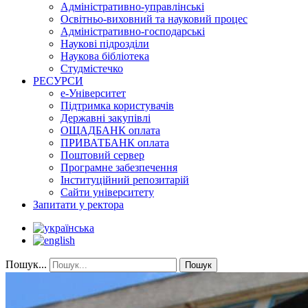
Адміністративно-управлінські
Освітньо-виховний та науковий процес
Адміністративно-господарські
Наукові підрозділи
Наукова бібліотека
Студмістечко
РЕСУРСИ
е-Університет
Підтримка користувачів
Державні закупівлі
ОЩАДБАНК оплата
ПРИВАТБАНК оплата
Поштовий сервер
Програмне забезпечення
Інституційний репозитарій
Сайти університету
Запитати у ректора
Пошук...
Пошук