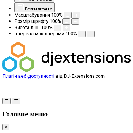
Режим читання
Масштабування
100
%
Розмір шрифту
100
%
Висота лінії
100
%
Інтервал між літерами
100
%
Плагін веб-доступності
від DJ-Extensions.com
Головне меню
×