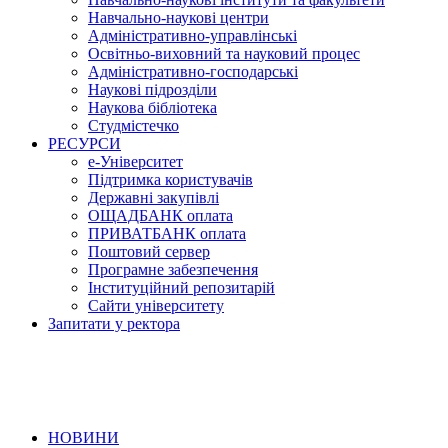
Навчально-наукові центри
Адміністративно-управлінські
Освітньо-виховний та науковий процес
Адміністративно-господарські
Наукові підрозділи
Наукова бібліотека
Студмістечко
РЕСУРСИ
е-Університет
Підтримка користувачів
Державні закупівлі
ОЩАДБАНК оплата
ПРИВАТБАНК оплата
Поштовий сервер
Програмне забезпечення
Інституційний репозитарій
Сайти університету
Запитати у ректора
НОВИНИ