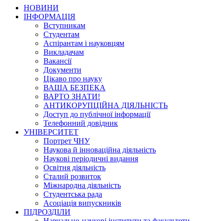
НОВИНИ
ІНФОРМАЦІЯ
Вступникам
Студентам
Аспірантам і науковцям
Викладачам
Вакансії
Документи
Цікаво про науку
ВАША БЕЗПЕКА
ВАРТО ЗНАТИ!
АНТИКОРУПЦІЙНА ДІЯЛЬНІСТЬ
Доступ до публічної інформації
Телефонний довідник
УНІВЕРСИТЕТ
Портрет ЧНУ
Наукова й інноваційна діяльність
Наукові періодичні видання
Освітня діяльність
Сталий розвиток
Міжнародна діяльність
Студентська рада
Асоціація випускників
ПІДРОЗДІЛИ
Навчально-наукові інститути та факультети