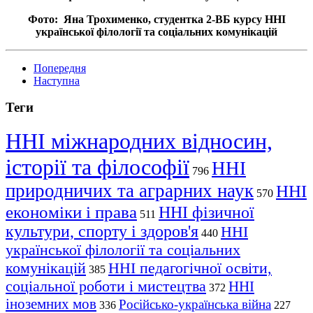
Фото: Яна Трохименко, студентка 2-ВБ курсу ННІ
української філології та соціальних комунікацій
Попередня
Наступна
Теги
ННІ міжнародних відносин,
історії та філософії
ННІ
796
природничих та аграрних наук
ННІ
570
економіки і права
ННІ фізичної
511
культури, спорту і здоров'я
ННІ
440
української філології та соціальних
комунікацій
ННІ педагогічної освіти,
385
соціальної роботи і мистецтва
ННІ
372
іноземних мов
Російсько-українська війна
336
227