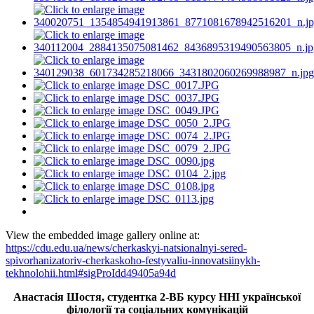
View the embedded image gallery online at:
https://cdu.edu.ua/news/cherkaskyi-natsionalnyi-sered-
spivorhanizatoriv-cherkaskoho-festyvaliu-innovatsiinykh-
tekhnolohii.html#sigProIdd49405a94d
Анастасія Шостя, студентка 2-ВБ курсу ННІ української
філології та соціальних комунікацій