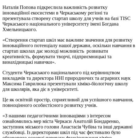
Наталія Попова підкреслила важливість розвитку
інноваційної екосистеми в Черкаському регіоні та
презентувала створену стартап школу для учнів на базі TISC
Черкаського національного університету імені Богдана
Хмельницького.
«Створення стартап шкіл має важливе значення для розвитку
інноваційного потенціалу нашої держави, оскільки навчання в
стартап школах дає молоді можливість розвивати
креативність, формувати творчі, підприємницькі та
винахідницькі навички».
Студенти Черкаського національного під керівництвом
викладачів та директора ННІ природничих та аграрних наук
Максима Гаврилюка презентували хіміко-біологічну школу
для школярів, яка діє в університеті.
Це як освітній простір, сприятливий для успішного навчання,
повноцінного особистісного розвитку учнів.
«З нашими педагогічними інноваціями з інтересом
ознайомились мер міста Черкаси Анатолій Бондаренко,
заступник міського голови Анастасія Чубіна та інші державні
службовці. Із директорами шкіл під час фестивалю було
обговорено основні переваги функіонування хіміко-