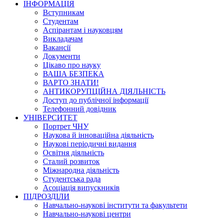
ІНФОРМАЦІЯ
Вступникам
Студентам
Аспірантам і науковцям
Викладачам
Вакансії
Документи
Цікаво про науку
ВАША БЕЗПЕКА
ВАРТО ЗНАТИ!
АНТИКОРУПЦІЙНА ДІЯЛЬНІСТЬ
Доступ до публічної інформації
Телефонний довідник
УНІВЕРСИТЕТ
Портрет ЧНУ
Наукова й інноваційна діяльність
Наукові періодичні видання
Освітня діяльність
Сталий розвиток
Міжнародна діяльність
Студентська рада
Асоціація випускників
ПІДРОЗДІЛИ
Навчально-наукові інститути та факультети
Навчально-наукові центри