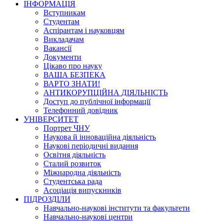
ІНФОРМАЦІЯ
Вступникам
Студентам
Аспірантам і науковцям
Викладачам
Вакансії
Документи
Цікаво про науку
ВАША БЕЗПЕКА
ВАРТО ЗНАТИ!
АНТИКОРУПЦІЙНА ДІЯЛЬНІСТЬ
Доступ до публічної інформації
Телефонний довідник
УНІВЕРСИТЕТ
Портрет ЧНУ
Наукова й інноваційна діяльність
Наукові періодичні видання
Освітня діяльність
Сталий розвиток
Міжнародна діяльність
Студентська рада
Асоціація випускників
ПІДРОЗДІЛИ
Навчально-наукові інститути та факультети
Навчально-наукові центри