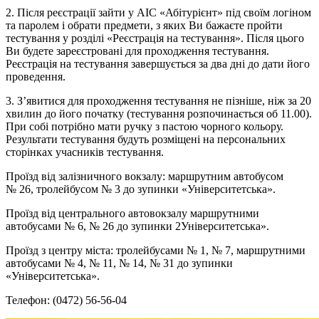
2. Після реєстрації зайти у АІС «Абітурієнт» під своїм логіном
та паролем і обрати предмети, з яких Ви бажаєте пройти
тестування у розділі «Реєстрація на тестування». Після цього
Ви будете зареєстровані для проходження тестування.
Реєстрація на тестування завершується за два дні до дати його
проведення.
3. З’явитися для проходження тестування не пізніше, ніж за 20
хвилин до його початку (тестування розпочинається об 11.00).
При собі потрібно мати ручку з пастою чорного кольору.
Результати тестування будуть розміщені на персональних
сторінках учасників тестування.
Проїзд від залізничного вокзалу: маршрутним автобусом
№ 26, тролейбусом № 3 до зупинки «Університетська».
Проїзд від центрального автовокзалу маршрутними
автобусами № 6, № 26 до зупинки 2Університетська».
Проїзд з центру міста: тролейбусами № 1, № 7, маршрутними
автобусами № 4, № 11, № 14, № 31 до зупинки
«Університетська».
Телефон: (0472) 56-56-04