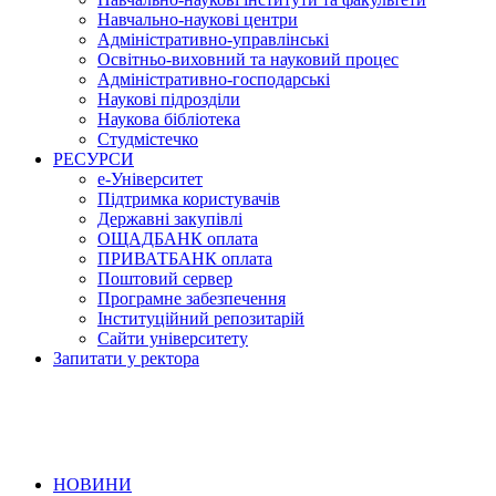
Навчально-наукові центри
Адміністративно-управлінські
Освітньо-виховний та науковий процес
Адміністративно-господарські
Наукові підрозділи
Наукова бібліотека
Студмістечко
РЕСУРСИ
е-Університет
Підтримка користувачів
Державні закупівлі
ОЩАДБАНК оплата
ПРИВАТБАНК оплата
Поштовий сервер
Програмне забезпечення
Інституційний репозитарій
Сайти університету
Запитати у ректора
НОВИНИ