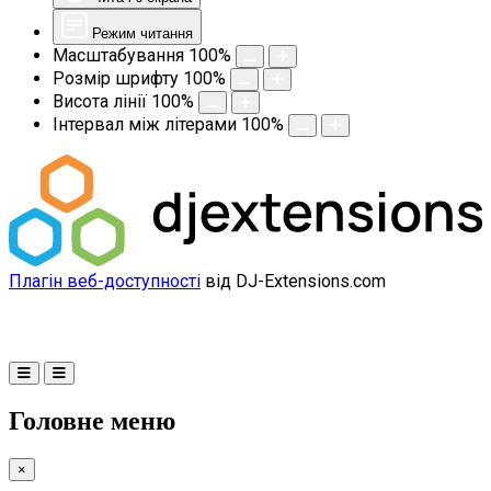
Режим читання
Масштабування
100
%
Розмір шрифту
100
%
Висота лінії
100
%
Інтервал між літерами
100
%
Плагін веб-доступності
від DJ-Extensions.com
Головне меню
×