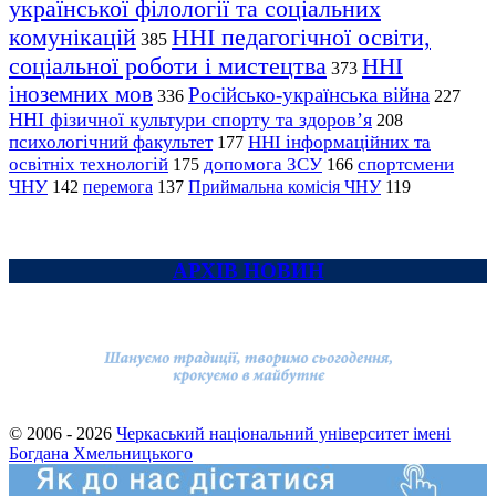
української філології та соціальних
комунікацій
ННІ педагогічної освіти,
385
соціальної роботи і мистецтва
ННІ
373
іноземних мов
Російсько-українська війна
336
227
ННІ фізичної культури спорту та здоров’я
208
психологічний факультет
ННІ інформаційних та
177
освітніх технологій
допомога ЗСУ
спортсмени
175
166
ЧНУ
перемога
142
137
Приймальна комісія ЧНУ
119
АРХІВ НОВИН
© 2006 - 2026
Черкаський національний університет імені
Богдана Хмельницького