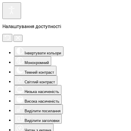
Налаштування доступності
Інвертувати кольори
Монохромний
Темний контраст
Світлий контраст
Низька насиченість
Висока насиченість
Виділити посилання
Виділити заголовки
Читач з екрана