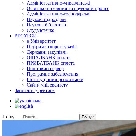
Адміністративно-управлінські
Освітньо-виховний та науковий процес
Адміністративно-господарські
Наукові підрозділи
Наукова бібліотека
Студмістечко
РЕСУРСИ
е-Університет
Підтримка користувачів
Державні закупівлі
ОЩАДБАНК оплата
ПРИВАТБАНК оплата
Поштовий сервер
Програмне забезпечення
Інституційний репозитарій
Сайти університету
Запитати у ректора
Пошук...
Пошук