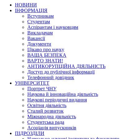
НОВИНИ
ІНФОРМАЦІЯ
Вступникам
Студентам
Аспірантам і науковцям
Викладачам
Вакансії
Документи
Цікаво про науку
ВАША БЕЗПЕКА
ВАРТО ЗНАТИ!
АНТИКОРУПЦІЙНА ДІЯЛЬНІСТЬ
Доступ до публічної інформації
Телефонний довідник
УНІВЕРСИТЕТ
Портрет ЧНУ
Наукова й інноваційна діяльність
Наукові періодичні видання
Освітня діяльність
Сталий розвиток
Міжнародна діяльність
Студентська рада
Асоціація випускників
ПІДРОЗДІЛИ
Навчально-наукові інститути та факультети