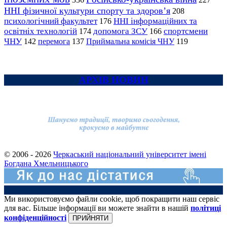
ННІ фізичної культури спорту та здоров’я
208
психологічний факультет
ННІ інформаційних та
176
освітніх технологій
допомога ЗСУ
спортсмени
174
166
ЧНУ
перемога
142
137
Приймальна комісія ЧНУ
119
АРХІВ НОВИН
© 2006 - 2026
Черкаський національний університет імені
Богдана Хмельницького
Ми використовуємо файли cookie, щоб покращити наш сервіс
для вас. Більше інформації ви можете знайти в нашій
політиці
конфіденційності
ПРИЙНЯТИ