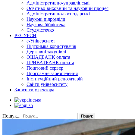
Адміністративно-управлінські
Освітньо-виховний та науковий процес
Адміністративно-господарські
Наукові підрозділи
Наукова бібліотека
Студмістечко
РЕСУРСИ
е-Університет
Підтримка користувачів
Державні закупівлі
ОЩАДБАНК оплата
ПРИВАТБАНК оплата
Поштовий сервер
Програмне забезпечення
Інституційний репозитарій
Сайти університету
Запитати у ректора
Пошук...
Пошук