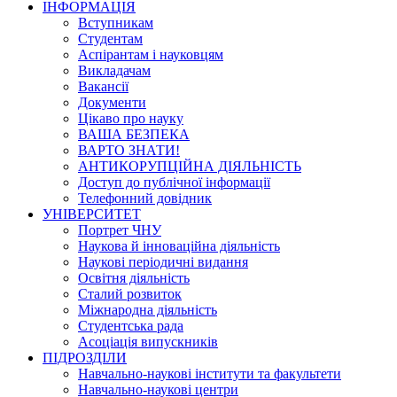
ІНФОРМАЦІЯ
Вступникам
Студентам
Аспірантам і науковцям
Викладачам
Вакансії
Документи
Цікаво про науку
ВАША БЕЗПЕКА
ВАРТО ЗНАТИ!
АНТИКОРУПЦІЙНА ДІЯЛЬНІСТЬ
Доступ до публічної інформації
Телефонний довідник
УНІВЕРСИТЕТ
Портрет ЧНУ
Наукова й інноваційна діяльність
Наукові періодичні видання
Освітня діяльність
Сталий розвиток
Міжнародна діяльність
Студентська рада
Асоціація випускників
ПІДРОЗДІЛИ
Навчально-наукові інститути та факультети
Навчально-наукові центри