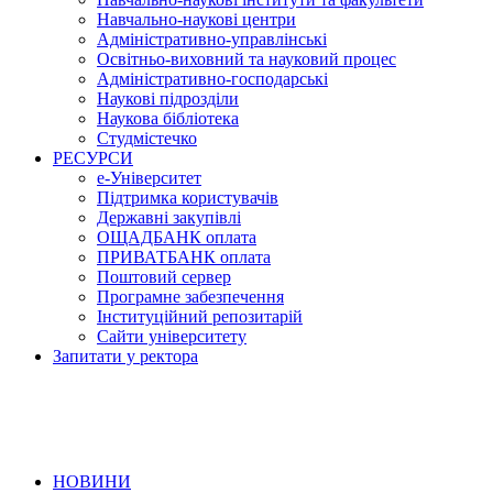
Навчально-наукові центри
Адміністративно-управлінські
Освітньо-виховний та науковий процес
Адміністративно-господарські
Наукові підрозділи
Наукова бібліотека
Студмістечко
РЕСУРСИ
е-Університет
Підтримка користувачів
Державні закупівлі
ОЩАДБАНК оплата
ПРИВАТБАНК оплата
Поштовий сервер
Програмне забезпечення
Інституційний репозитарій
Сайти університету
Запитати у ректора
НОВИНИ