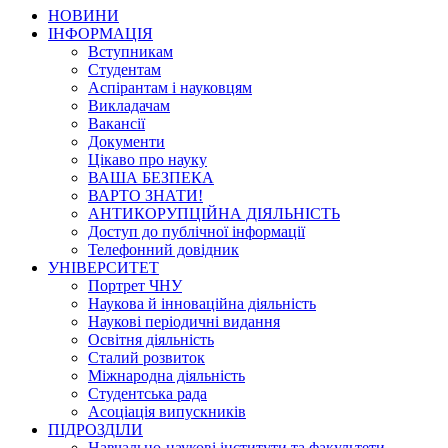
НОВИНИ
ІНФОРМАЦІЯ
Вступникам
Студентам
Аспірантам і науковцям
Викладачам
Вакансії
Документи
Цікаво про науку
ВАША БЕЗПЕКА
ВАРТО ЗНАТИ!
АНТИКОРУПЦІЙНА ДІЯЛЬНІСТЬ
Доступ до публічної інформації
Телефонний довідник
УНІВЕРСИТЕТ
Портрет ЧНУ
Наукова й інноваційна діяльність
Наукові періодичні видання
Освітня діяльність
Сталий розвиток
Міжнародна діяльність
Студентська рада
Асоціація випускників
ПІДРОЗДІЛИ
Навчально-наукові інститути та факультети