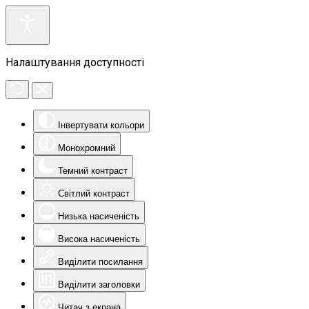
Налаштування доступності
Інвертувати кольори
Монохромний
Темний контраст
Світлий контраст
Низька насиченість
Висока насиченість
Виділити посилання
Виділити заголовки
Читач з екрана