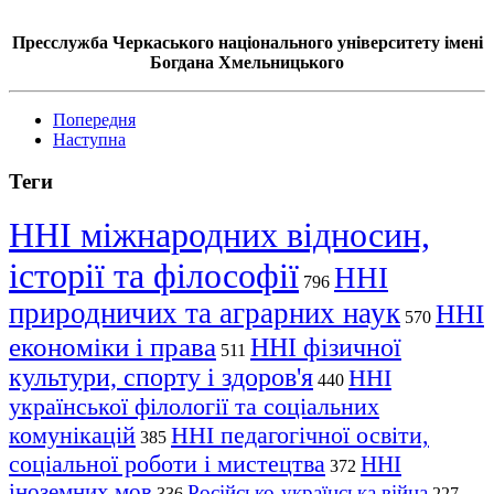
Пресслужба Черкаського національного університету імені
Богдана Хмельницького
Попередня
Наступна
Теги
ННІ міжнародних відносин,
історії та філософії
ННІ
796
природничих та аграрних наук
ННІ
570
економіки і права
ННІ фізичної
511
культури, спорту і здоров'я
ННІ
440
української філології та соціальних
комунікацій
ННІ педагогічної освіти,
385
соціальної роботи і мистецтва
ННІ
372
іноземних мов
Російсько-українська війна
336
227