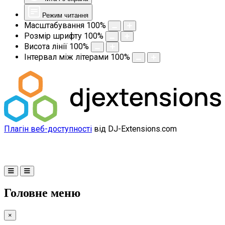
Режим читання
Масштабування
100
%
Розмір шрифту
100
%
Висота лінії
100
%
Інтервал між літерами
100
%
Плагін веб-доступності
від DJ-Extensions.com
Головне меню
×