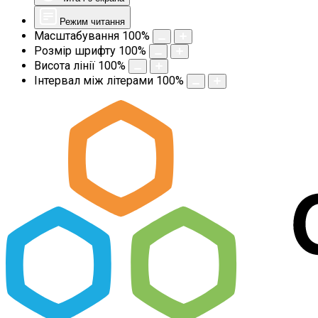
Режим читання
Масштабування
100
%
Розмір шрифту
100
%
Висота лінії
100
%
Інтервал між літерами
100
%