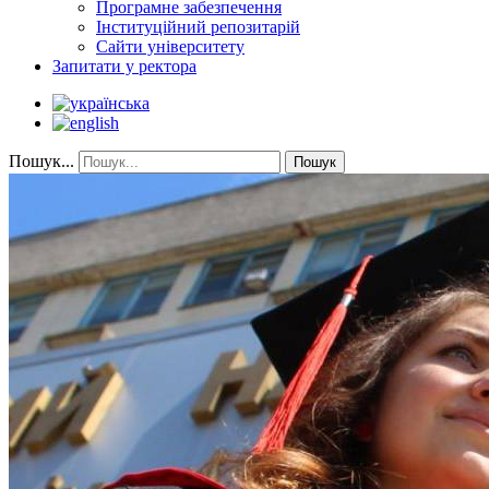
Програмне забезпечення
Інституційний репозитарій
Сайти університету
Запитати у ректора
Пошук...
Пошук