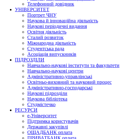
Телефонний довідник
УНІВЕРСИТЕТ
Портрет ЧНУ
Наукова й інноваційна діяльність
Наукові періодичні видання
Освітня діяльність
Сталий розвиток
Міжнародна діяльність
Студентська рада
Асоціація випускників
ПІДРОЗДІЛИ
Навчально-наукові інститути та факультети
Навчально-наукові центри
Адміністративно-управлінські
Освітньо-виховний та науковий процес
Адміністративно-господарські
Наукові підрозділи
Наукова бібліотека
Студмістечко
РЕСУРСИ
е-Університет
Підтримка користувачів
Державні закупівлі
ОЩАДБАНК оплата
ПРИВАТБАНК оплата