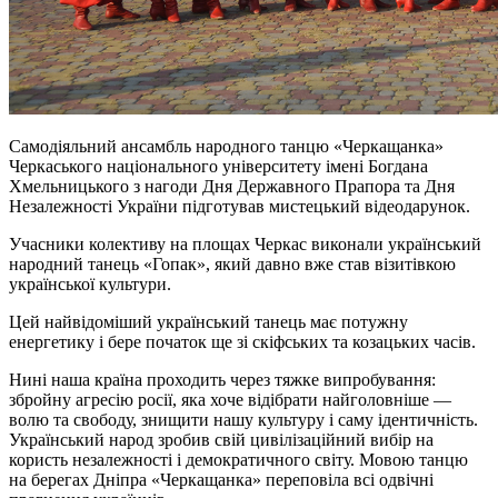
Самодіяльний ансамбль народного танцю «Черкащанка»
Черкаського національного університету імені Богдана
Хмельницького з нагоди Дня Державного Прапора та Дня
Незалежності України підготував мистецький відеодарунок.
Учасники колективу на площах Черкас виконали український
народний танець «Гопак», який давно вже став візитівкою
української культури.
Цей найвідоміший український танець має потужну
енергетику і бере початок ще зі скіфських та козацьких часів.
Нині наша країна проходить через тяжке випробування:
збройну агресію росії, яка хоче відібрати найголовніше —
волю та свободу, знищити нашу культуру і саму ідентичність.
Український народ зробив свій цивілізаційний вибір на
користь незалежності і демократичного світу. Мовою танцю
на берегах Дніпра «Черкащанка» переповіла всі одвічні