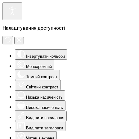
Налаштування доступності
Інвертувати кольори
Монохромний
Темний контраст
Світлий контраст
Низька насиченість
Висока насиченість
Виділити посилання
Виділити заголовки
Читач з екрана