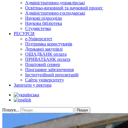
Адміністративно-управлінські
Освітньо-виховний та науковий процес
Адміністративно-господарські
Наукові підрозділи
Наукова бібліотека
Студмістечко
РЕСУРСИ
е-Університет
Підтримка користувачів
Державні закупівлі
ОЩАДБАНК оплата
ПРИВАТБАНК оплата
Поштовий сервер
Програмне забезпечення
Інституційний репозитарій
Сайти університету
Запитати у ректора
Пошук...
Пошук