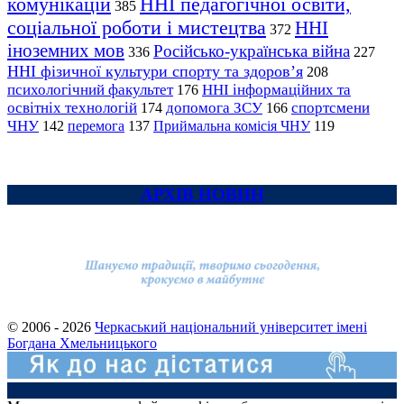
комунікацій
ННІ педагогічної освіти,
385
соціальної роботи і мистецтва
ННІ
372
іноземних мов
Російсько-українська війна
336
227
ННІ фізичної культури спорту та здоров’я
208
психологічний факультет
ННІ інформаційних та
176
освітніх технологій
допомога ЗСУ
спортсмени
174
166
ЧНУ
перемога
142
137
Приймальна комісія ЧНУ
119
АРХІВ НОВИН
© 2006 - 2026
Черкаський національний університет імені
Богдана Хмельницького