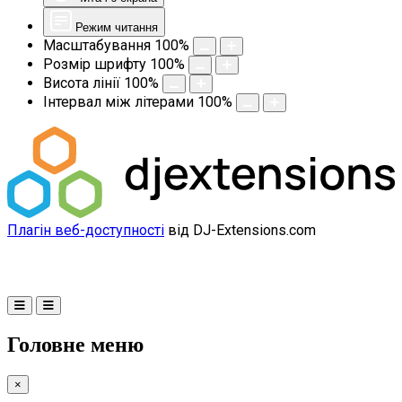
Режим читання
Масштабування
100
%
Розмір шрифту
100
%
Висота лінії
100
%
Інтервал між літерами
100
%
Плагін веб-доступності
від DJ-Extensions.com
Головне меню
×