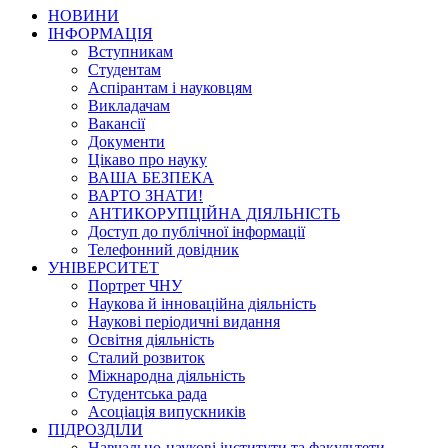
НОВИНИ
ІНФОРМАЦІЯ
Вступникам
Студентам
Аспірантам і науковцям
Викладачам
Вакансії
Документи
Цікаво про науку
ВАША БЕЗПЕКА
ВАРТО ЗНАТИ!
АНТИКОРУПЦІЙНА ДІЯЛЬНІСТЬ
Доступ до публічної інформації
Телефонний довідник
УНІВЕРСИТЕТ
Портрет ЧНУ
Наукова й інноваційна діяльність
Наукові періодичні видання
Освітня діяльність
Сталий розвиток
Міжнародна діяльність
Студентська рада
Асоціація випускників
ПІДРОЗДІЛИ
Навчально-наукові інститути та факультети