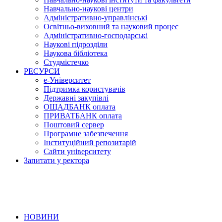
Навчально-наукові центри
Адміністративно-управлінські
Освітньо-виховний та науковий процес
Адміністративно-господарські
Наукові підрозділи
Наукова бібліотека
Студмістечко
РЕСУРСИ
е-Університет
Підтримка користувачів
Державні закупівлі
ОЩАДБАНК оплата
ПРИВАТБАНК оплата
Поштовий сервер
Програмне забезпечення
Інституційний репозитарій
Сайти університету
Запитати у ректора
НОВИНИ