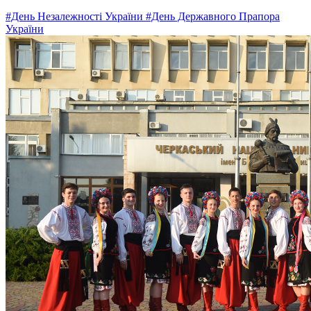
#День Незалежності України
#День Державного Прапора
України