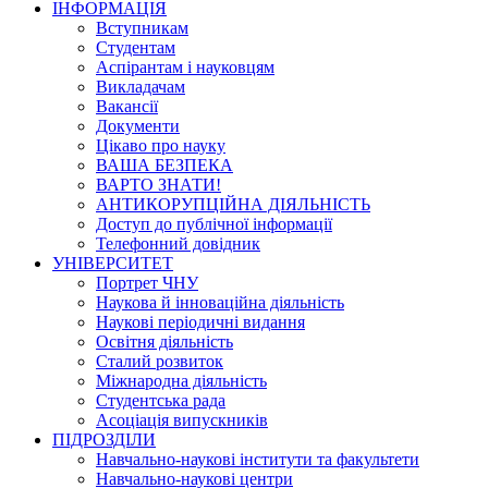
ІНФОРМАЦІЯ
Вступникам
Студентам
Аспірантам і науковцям
Викладачам
Вакансії
Документи
Цікаво про науку
ВАША БЕЗПЕКА
ВАРТО ЗНАТИ!
АНТИКОРУПЦІЙНА ДІЯЛЬНІСТЬ
Доступ до публічної інформації
Телефонний довідник
УНІВЕРСИТЕТ
Портрет ЧНУ
Наукова й інноваційна діяльність
Наукові періодичні видання
Освітня діяльність
Сталий розвиток
Міжнародна діяльність
Студентська рада
Асоціація випускників
ПІДРОЗДІЛИ
Навчально-наукові інститути та факультети
Навчально-наукові центри