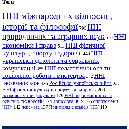
Теги
ННІ міжнародних відносин,
історії та філософії
ННІ
796
природничих та аграрних наук
ННІ
570
економіки і права
ННІ фізичної
511
культури, спорту і здоров'я
ННІ
440
української філології та соціальних
комунікацій
ННІ педагогічної освіти,
385
соціальної роботи і мистецтва
ННІ
372
іноземних мов
Російсько-українська війна
336
227
ННІ фізичної культури спорту та здоров’я
208
психологічний факультет
ННІ інформаційних та
176
освітніх технологій
допомога ЗСУ
спортсмени
174
166
ЧНУ
перемога
142
137
Приймальна комісія ЧНУ
119
АРХІВ НОВИН