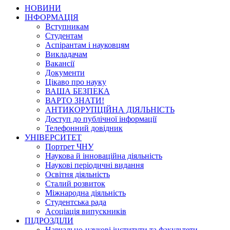
НОВИНИ
ІНФОРМАЦІЯ
Вступникам
Студентам
Аспірантам і науковцям
Викладачам
Вакансії
Документи
Цікаво про науку
ВАША БЕЗПЕКА
ВАРТО ЗНАТИ!
АНТИКОРУПЦІЙНА ДІЯЛЬНІСТЬ
Доступ до публічної інформації
Телефонний довідник
УНІВЕРСИТЕТ
Портрет ЧНУ
Наукова й інноваційна діяльність
Наукові періодичні видання
Освітня діяльність
Сталий розвиток
Міжнародна діяльність
Студентська рада
Асоціація випускників
ПІДРОЗДІЛИ
Навчально-наукові інститути та факультети