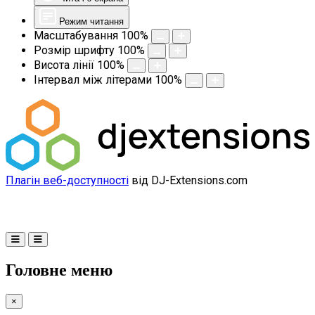
Режим читання
Масштабування
100
%
Розмір шрифту
100
%
Висота лінії
100
%
Інтервал між літерами
100
%
Плагін веб-доступності
від DJ-Extensions.com
Головне меню
×