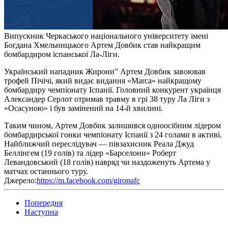
Випускник Черкаського національного університету імені
Богдана Хмельницького Артем Довбик став найкращим
бомбардиром іспанської Ла-Ліги.
Український нападник Жирони” Артем Довбик завоював
трофей Пічічі, який видає видання «Marca» найкращому
бомбардиру чемпіонату Іспанії. Головний конкурент українця
Александер Серлот отримав травму в грі 38 туру Ла Ліги з
«Осасуною» і був замінений на 14-й хвилині.
Таким чином, Артем Довбик залишився одноосібним лідером
бомбардирської гонки чемпіонату Іспанії з 24 голами в активі.
Найближчий переслідувач — півзахисник Реала Джуд
Беллінгем (19 голів) та лідер «Барселони» Роберт
Левандовський (18 голів) навряд чи наздоженуть Артема у
матчах останнього туру.
Джерело:
https://m.facebook.com/gironafc
Попередня
Наступна