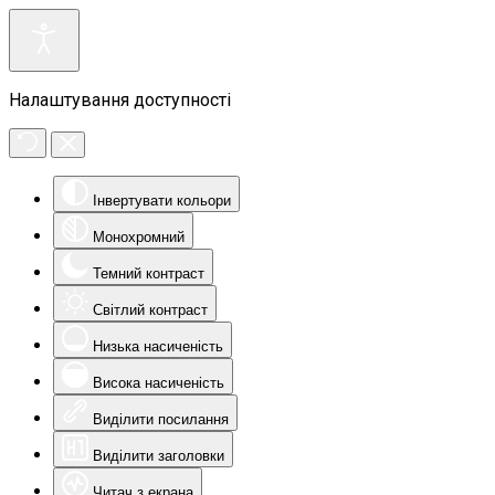
Налаштування доступності
Інвертувати кольори
Монохромний
Темний контраст
Світлий контраст
Низька насиченість
Висока насиченість
Виділити посилання
Виділити заголовки
Читач з екрана