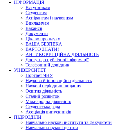
ІНФОРМАЦІЯ
Вступникам
Студентам
Аспірантам і науковцям
Викладачам
Вакансії
Документи
Цікаво про науку
ВАША БЕЗПЕКА
ВАРТО ЗНАТИ!
АНТИКОРУПЦІЙНА ДІЯЛЬНІСТЬ
Доступ до публічної інформації
Телефонний довідник
УНІВЕРСИТЕТ
Портрет ЧНУ
Наукова й інноваційна діяльність
Наукові періодичні видання
Освітня діяльність
Сталий розвиток
Міжнародна діяльність
Студентська рада
Асоціація випускників
ПІДРОЗДІЛИ
Навчально-наукові інститути та факультети
Навчально-наукові центри