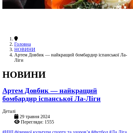
Головна
НОВИНИ
Артем Довбик — найкращий бомбардир іспанської Ла-
Ліги
НОВИНИ
Артем Довбик — найкращий
бомбардир іспанської Ла-Ліги
Деталі
29 травня 2024
Перегляди: 1555
#ННІ фізичної культури спорту та здоров’я
#футбол
#Ла Ліга