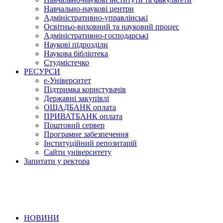
Навчально-наукові центри
Адміністративно-управлінські
Освітньо-виховний та науковий процес
Адміністративно-господарські
Наукові підрозділи
Наукова бібліотека
Студмістечко
РЕСУРСИ
е-Університет
Підтримка користувачів
Державні закупівлі
ОЩАДБАНК оплата
ПРИВАТБАНК оплата
Поштовий сервер
Програмне забезпечення
Інституційний репозитарій
Сайти університету
Запитати у ректора
НОВИНИ