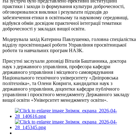
На зустрічі було представлено ефективні інституційні
практики і заходи із формування культури доброчесності,
обговорювалися виклики і результати підходів до
забезпечення етики в освітньому та науковому середовищі,
відбувся обмін досвідом практичної інтеграції тематики
доброчесності у закладах вищої освіти.
Модерувала захід Катерина Павлушенко, головна спеціалістка
відділу просвітницької роботи Управління просвітницької
роботи та навчальних програм НАЗК.
Присутні заслухали доповіді Віталія Баштанника, доктора
наук з державного управління, професора кафедри
державного управління і місцевого самоврядування
Національного технічного університету «Дніпровська
політехніка», та Олени Ковриги, кандидатки наук з
державного управління, доцентки кафедри публічного
управління і проєктного менеджменту Державного закладу
вищої освіти «Університет менеджменту освіти».