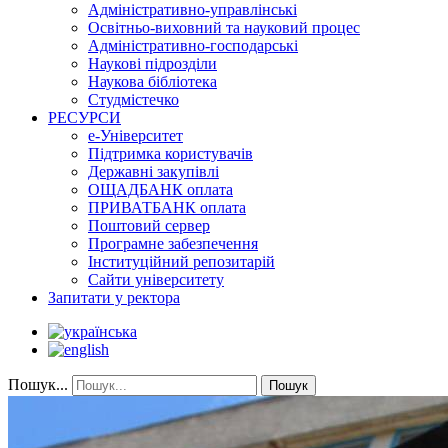
Адміністративно-управлінські
Освітньо-виховний та науковий процес
Адміністративно-господарські
Наукові підрозділи
Наукова бібліотека
Студмістечко
РЕСУРСИ
е-Університет
Підтримка користувачів
Державні закупівлі
ОЩАДБАНК оплата
ПРИВАТБАНК оплата
Поштовий сервер
Програмне забезпечення
Інституційний репозитарій
Сайти університету
Запитати у ректора
Пошук...
Пошук