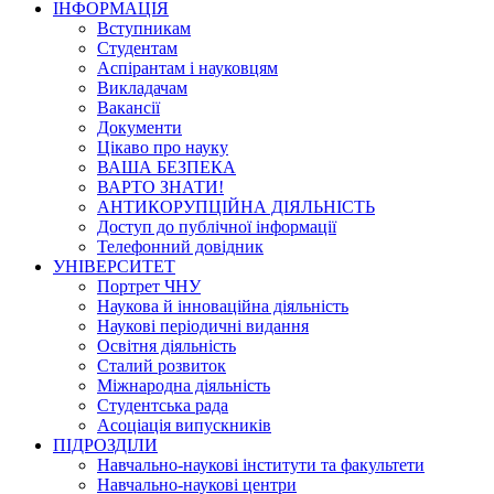
ІНФОРМАЦІЯ
Вступникам
Студентам
Аспірантам і науковцям
Викладачам
Вакансії
Документи
Цікаво про науку
ВАША БЕЗПЕКА
ВАРТО ЗНАТИ!
АНТИКОРУПЦІЙНА ДІЯЛЬНІСТЬ
Доступ до публічної інформації
Телефонний довідник
УНІВЕРСИТЕТ
Портрет ЧНУ
Наукова й інноваційна діяльність
Наукові періодичні видання
Освітня діяльність
Сталий розвиток
Міжнародна діяльність
Студентська рада
Асоціація випускників
ПІДРОЗДІЛИ
Навчально-наукові інститути та факультети
Навчально-наукові центри