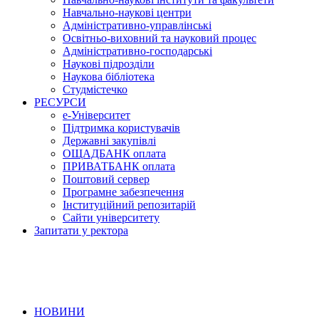
Навчально-наукові центри
Адміністративно-управлінські
Освітньо-виховний та науковий процес
Адміністративно-господарські
Наукові підрозділи
Наукова бібліотека
Студмістечко
РЕСУРСИ
е-Університет
Підтримка користувачів
Державні закупівлі
ОЩАДБАНК оплата
ПРИВАТБАНК оплата
Поштовий сервер
Програмне забезпечення
Інституційний репозитарій
Сайти університету
Запитати у ректора
НОВИНИ