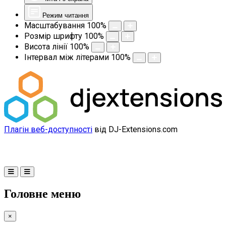
Режим читання
Масштабування
100
%
Розмір шрифту
100
%
Висота лінії
100
%
Інтервал між літерами
100
%
Плагін веб-доступності
від DJ-Extensions.com
Головне меню
×