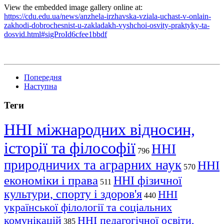
View the embedded image gallery online at:
https://cdu.edu.ua/news/anzhela-irzhavska-vziala-uchast-v-onlain-
zakhodi-dobrochesnist-u-zakladakh-vyshchoi-osvity-praktyky-ta-
dosvid.html#sigProId6cfee1bbdf
Попередня
Наступна
Теги
ННІ міжнародних відносин,
історії та філософії
ННІ
796
природничих та аграрних наук
ННІ
570
економіки і права
ННІ фізичної
511
культури, спорту і здоров'я
ННІ
440
української філології та соціальних
комунікацій
ННІ педагогічної освіти,
385