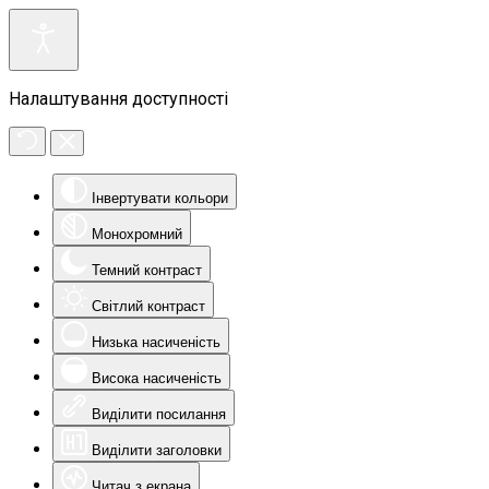
Налаштування доступності
Інвертувати кольори
Монохромний
Темний контраст
Світлий контраст
Низька насиченість
Висока насиченість
Виділити посилання
Виділити заголовки
Читач з екрана