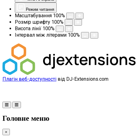
Режим читання
Масштабування
100
%
Розмір шрифту
100
%
Висота лінії
100
%
Інтервал між літерами
100
%
Плагін веб-доступності
від DJ-Extensions.com
Головне меню
×