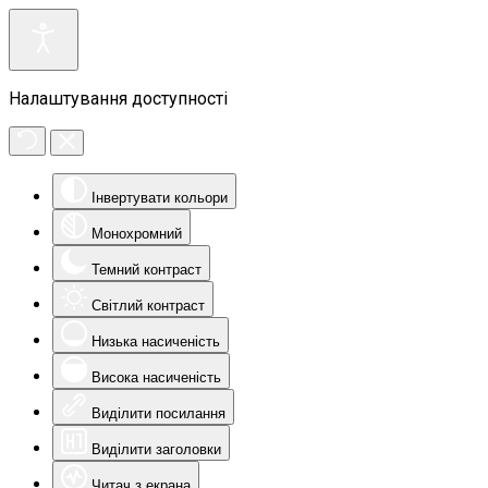
Налаштування доступності
Інвертувати кольори
Монохромний
Темний контраст
Світлий контраст
Низька насиченість
Висока насиченість
Виділити посилання
Виділити заголовки
Читач з екрана