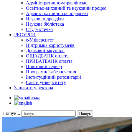
Адміністративно-управлінські
Освітньо-виховний та науковий процес
Адміністративно-господарські
Наукові підрозділи
Наукова бібліотека
Студмістечко
РЕСУРСИ
е-Університет
Підтримка користувачів
Державні закупівлі
ОЩАДБАНК оплата
ПРИВАТБАНК оплата
Поштовий сервер
Програмне забезпечення
Інституційний репозитарій
Сайти університету
Запитати у ректора
Пошук...
Пошук