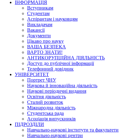
ІНФОРМАЦІЯ
Вступникам
Студентам
Аспірантам і науковцям
Викладачам
Вакансії
Документи
Цікаво про науку
ВАША БЕЗПЕКА
ВАРТО ЗНАТИ!
АНТИКОРУПЦІЙНА ДІЯЛЬНІСТЬ
Доступ до публічної інформації
Телефонний довідник
УНІВЕРСИТЕТ
Портрет ЧНУ
Наукова й інноваційна діяльність
Наукові періодичні видання
Освітня діяльність
Сталий розвиток
Міжнародна діяльність
Студентська рада
Асоціація випускників
ПІДРОЗДІЛИ
Навчально-наукові інститути та факультети
Навчально-наукові центри