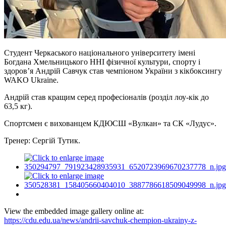
Студент Черкаського національного університету імені
Богдана Хмельницького ННІ фізичної культури, спорту і
здоров’я Андрій Савчук став чемпіоном України з кікбоксингу
WAKO Ukraine.
Андрій став кращим серед професіоналів (розділ лоу-кік до
63,5 кг).
Спортсмен є вихованцем КДЮСШ «Вулкан» та СК «
Лудус
».
Тренер: Сергій
Тутик.
View the embedded image gallery online at:
https://cdu.edu.ua/news/andrii-savchuk-chempion-ukrainy-z-