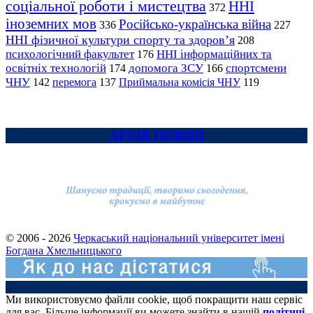
соціальної роботи і мистецтва
ННІ
372
іноземних мов
Російсько-українська війна
336
227
ННІ фізичної культури спорту та здоров’я
208
психологічний факультет
ННІ інформаційних та
176
освітніх технологій
допомога ЗСУ
спортсмени
174
166
ЧНУ
перемога
142
137
Приймальна комісія ЧНУ
119
АРХІВ НОВИН
© 2006 - 2026
Черкаський національний університет імені
Богдана Хмельницького
Ми використовуємо файли cookie, щоб покращити наш сервіс
для вас. Більше інформації ви можете знайти в нашій
політиці