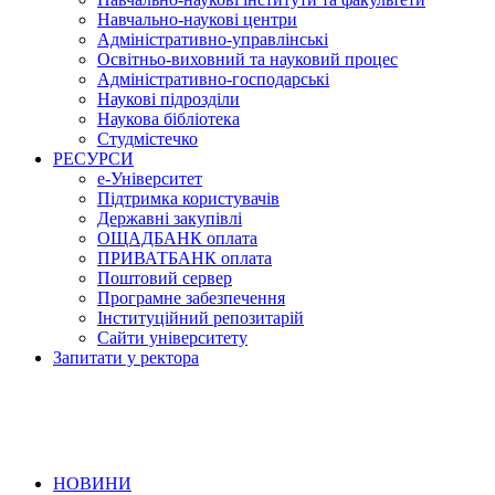
Навчально-наукові центри
Адміністративно-управлінські
Освітньо-виховний та науковий процес
Адміністративно-господарські
Наукові підрозділи
Наукова бібліотека
Студмістечко
РЕСУРСИ
е-Університет
Підтримка користувачів
Державні закупівлі
ОЩАДБАНК оплата
ПРИВАТБАНК оплата
Поштовий сервер
Програмне забезпечення
Інституційний репозитарій
Сайти університету
Запитати у ректора
НОВИНИ