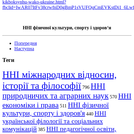
kikboksynhu-wako-ukraine.html?
fbclid=IwAR07ItFv38crwfnD0gBmP1sVUFQqCmEVKstDi1_6Lwf
ННІ фізичної культури, спорту і здоров‘я
Попередня
Наступна
Теги
ННІ міжнародних відносин,
історії та філософії
ННІ
796
природничих та аграрних наук
ННІ
570
економіки і права
ННІ фізичної
511
культури, спорту і здоров'я
ННІ
440
української філології та соціальних
комунікацій
ННІ педагогічної освіти,
385