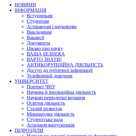
НОВИНИ
ІНФОРМАЦІЯ
Вступникам
Студентам
Аспірантам і науковцям
Викладачам
Вакансії
Документи
Цікаво про науку
ВАША БЕЗПЕКА
ВАРТО ЗНАТИ!
АНТИКОРУПЦІЙНА ДІЯЛЬНІСТЬ
Доступ до публічної інформації
Телефонний довідник
УНІВЕРСИТЕТ
Портрет ЧНУ
Наукова й інноваційна діяльність
Наукові періодичні видання
Освітня діяльність
Сталий розвиток
Міжнародна діяльність
Студентська рада
Асоціація випускників
ПІДРОЗДІЛИ
Навчально-наукові інститути та факультети