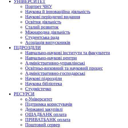
УНІВЕРСИТЕТ
Портрет ЧНУ
Наукова й інноваційна діяльність
Наукові періодичні видання
Освітня діяльність
Сталий розвиток
Міжнародна діяльність
Студентська рада
Асоціація випускників
ПІДРОЗДІЛИ
Навчально-наукові інститути та факультети
Навчально-наукові центри
Адміністративно-управлінські
Освітньо-виховний та науковий процес
Адміністративно-господарські
Наукові підрозділи
Наукова бібліотека
Студмістечко
РЕСУРСИ
е-Університет
Підтримка користувачів
Державні закупівлі
ОЩАДБАНК оплата
ПРИВАТБАНК оплата
Поштовий сервер