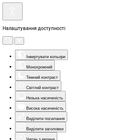
Налаштування доступності
Інвертувати кольори
Монохромний
Темний контраст
Світлий контраст
Низька насиченість
Висока насиченість
Виділити посилання
Виділити заголовки
Читач з екрана