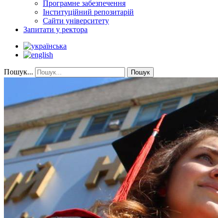
Програмне забезпечення
Інституційний репозитарій
Сайти університету
Запитати у ректора
Пошук...
Пошук