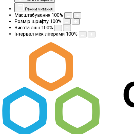
Режим читання
Масштабування
100
%
Розмір шрифту
100
%
Висота лінії
100
%
Інтервал між літерами
100
%