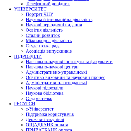
Телефонний довідник
УНІВЕРСИТЕТ
Портрет ЧНУ
Наукова й інноваційна діяльність
Наукові періодичні видання
Освітня діяльність
Сталий розвиток
Міжнародна діяльність
Студентська рада
Асоціація випускників
ПІДРОЗДІЛИ
Навчально-наукові інститути та факультети
Навчально-наукові центри
Адміністративно-управлінські
Освітньо-виховний та науковий процес
Адміністративно-господарські
Наукові підрозділи
Наукова бібліотека
Студмістечко
РЕСУРСИ
е-Університет
Підтримка користувачів
Державні закупівлі
ОЩАДБАНК оплата
ПРИВАТБАНК оплата