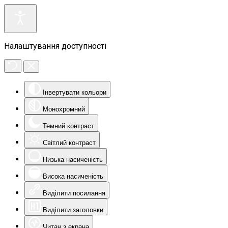
Налаштування доступності
Інвертувати кольори
Монохромний
Темний контраст
Світлий контраст
Низька насиченість
Висока насиченість
Виділити посилання
Виділити заголовки
Читач з екрана