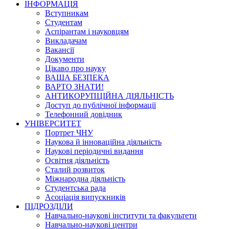
ІНФОРМАЦІЯ
Вступникам
Студентам
Аспірантам і науковцям
Викладачам
Вакансії
Документи
Цікаво про науку
ВАША БЕЗПЕКА
ВАРТО ЗНАТИ!
АНТИКОРУПЦІЙНА ДІЯЛЬНІСТЬ
Доступ до публічної інформації
Телефонний довідник
УНІВЕРСИТЕТ
Портрет ЧНУ
Наукова й інноваційна діяльність
Наукові періодичні видання
Освітня діяльність
Сталий розвиток
Міжнародна діяльність
Студентська рада
Асоціація випускників
ПІДРОЗДІЛИ
Навчально-наукові інститути та факультети
Навчально-наукові центри