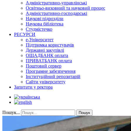
Адміністративно-управлінські
Освітньо-виховний та науковий процес
Адміністративно-господарські
Наукові підрозділи
Наукова бібліотека
Студмістечко
РЕСУРСИ
е-Університет
Підтримка користувачів
Державні закупівлі
ОЩАДБАНК оплата
ПРИВАТБАНК оплата
Поштовий сервер
Програмне забезпечення
Інституційний репозитарій
Сайти університету
Запитати у ректора
Пошук...
Пошук