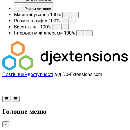
Режим читання
Масштабування
100
%
Розмір шрифту
100
%
Висота лінії
100
%
Інтервал між літерами
100
%
Плагін веб-доступності
від DJ-Extensions.com
Головне меню
×