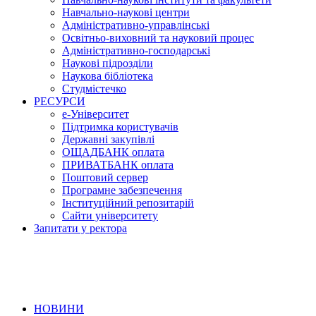
Навчально-наукові центри
Адміністративно-управлінські
Освітньо-виховний та науковий процес
Адміністративно-господарські
Наукові підрозділи
Наукова бібліотека
Студмістечко
РЕСУРСИ
е-Університет
Підтримка користувачів
Державні закупівлі
ОЩАДБАНК оплата
ПРИВАТБАНК оплата
Поштовий сервер
Програмне забезпечення
Інституційний репозитарій
Сайти університету
Запитати у ректора
НОВИНИ