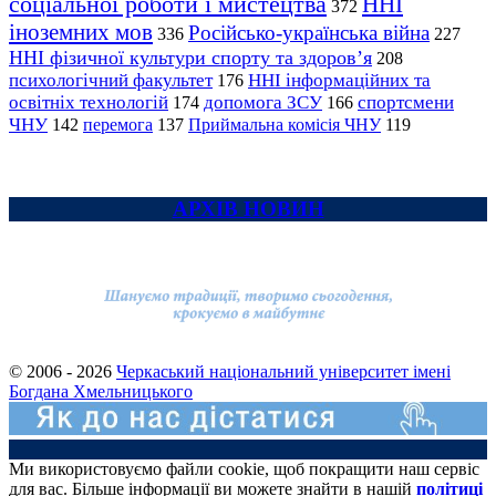
соціальної роботи і мистецтва
ННІ
372
іноземних мов
Російсько-українська війна
336
227
ННІ фізичної культури спорту та здоров’я
208
психологічний факультет
ННІ інформаційних та
176
освітніх технологій
допомога ЗСУ
спортсмени
174
166
ЧНУ
перемога
142
137
Приймальна комісія ЧНУ
119
АРХІВ НОВИН
© 2006 - 2026
Черкаський національний університет імені
Богдана Хмельницького
Ми використовуємо файли cookie, щоб покращити наш сервіс
для вас. Більше інформації ви можете знайти в нашій
політиці