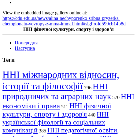
View the embedded image gallery online at:
https://cdu.edu.ua/news/alina-nechyporenko-sribna-pryzerka-
chempionatu-yevropy-z-mma-immaf.html#sigProId599cb14b8d
ННІ фізичної культури, спорту і здоров’я
Попередня
Наступна
Теги
ННІ міжнародних відносин,
історії та філософії
ННІ
796
природничих та аграрних наук
ННІ
570
економіки і права
ННІ фізичної
511
культури, спорту і здоров'я
ННІ
440
української філології та соціальних
комунікацій
ННІ педагогічної освіти,
385