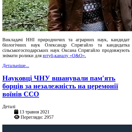
Викладачі ННІ природничих та аграрних наук, кандидат
біологічних наук Олександр Спрягайло та кандидатка
сільськогосподарських наук Оксана Спрягайло продовжують
знімати ролики для
ютуб-каналу «О&О».
Детальніше...
Науковці ЧНУ вшанували пам'ять
борців за незалежність на церемонії
воїнів ССО
Деталі
13 травня 2021
Перегляди: 2957