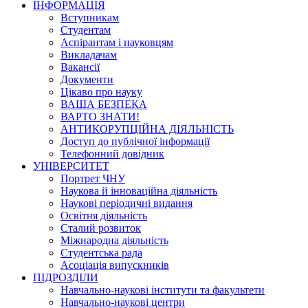
ІНФОРМАЦІЯ
Вступникам
Студентам
Аспірантам і науковцям
Викладачам
Вакансії
Документи
Цікаво про науку
ВАША БЕЗПЕКА
ВАРТО ЗНАТИ!
АНТИКОРУПЦІЙНА ДІЯЛЬНІСТЬ
Доступ до публічної інформації
Телефонний довідник
УНІВЕРСИТЕТ
Портрет ЧНУ
Наукова й інноваційна діяльність
Наукові періодичні видання
Освітня діяльність
Сталий розвиток
Міжнародна діяльність
Студентська рада
Асоціація випускників
ПІДРОЗДІЛИ
Навчально-наукові інститути та факультети
Навчально-наукові центри