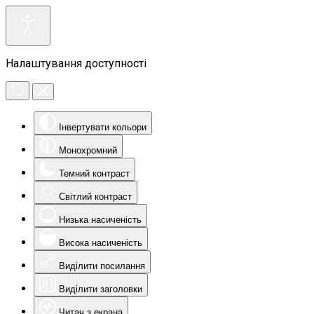
Налаштування доступності
Інвертувати кольори
Монохромний
Темний контраст
Світлий контраст
Низька насиченість
Висока насиченість
Виділити посилання
Виділити заголовки
Читач з екрана