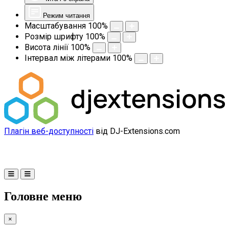
Режим читання
Масштабування
100
%
Розмір шрифту
100
%
Висота лінії
100
%
Інтервал між літерами
100
%
Плагін веб-доступності
від DJ-Extensions.com
Головне меню
×