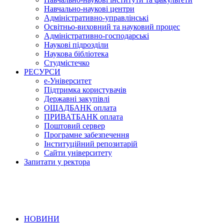
Навчально-наукові центри
Адміністративно-управлінські
Освітньо-виховний та науковий процес
Адміністративно-господарські
Наукові підрозділи
Наукова бібліотека
Студмістечко
РЕСУРСИ
е-Університет
Підтримка користувачів
Державні закупівлі
ОЩАДБАНК оплата
ПРИВАТБАНК оплата
Поштовий сервер
Програмне забезпечення
Інституційний репозитарій
Сайти університету
Запитати у ректора
НОВИНИ