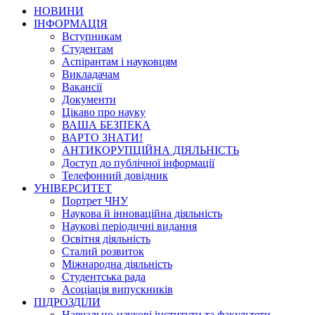
НОВИНИ
ІНФОРМАЦІЯ
Вступникам
Студентам
Аспірантам і науковцям
Викладачам
Вакансії
Документи
Цікаво про науку
ВАША БЕЗПЕКА
ВАРТО ЗНАТИ!
АНТИКОРУПЦІЙНА ДІЯЛЬНІСТЬ
Доступ до публічної інформації
Телефонний довідник
УНІВЕРСИТЕТ
Портрет ЧНУ
Наукова й інноваційна діяльність
Наукові періодичні видання
Освітня діяльність
Сталий розвиток
Міжнародна діяльність
Студентська рада
Асоціація випускників
ПІДРОЗДІЛИ
Навчально-наукові інститути та факультети