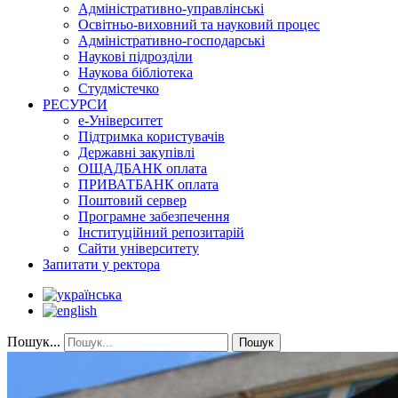
Адміністративно-управлінські
Освітньо-виховний та науковий процес
Адміністративно-господарські
Наукові підрозділи
Наукова бібліотека
Студмістечко
РЕСУРСИ
е-Університет
Підтримка користувачів
Державні закупівлі
ОЩАДБАНК оплата
ПРИВАТБАНК оплата
Поштовий сервер
Програмне забезпечення
Інституційний репозитарій
Сайти університету
Запитати у ректора
Пошук...
Пошук