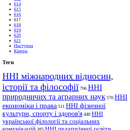
614
615
616
617
618
619
620
621
Наступна
Кінець
Теги
ННІ міжнародних відносин,
історії та філософії
ННІ
796
природничих та аграрних наук
ННІ
570
економіки і права
ННІ фізичної
511
культури, спорту і здоров'я
ННІ
440
української філології та соціальних
комунікацій
ННІ педагогічної освіти,
385