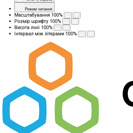
Режим читання
Масштабування
100
%
Розмір шрифту
100
%
Висота лінії
100
%
Інтервал між літерами
100
%