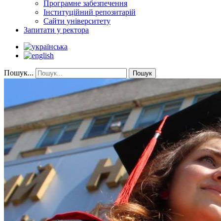
Програмне забезпечення
Інституційний репозитарій
Сайти університету
Запитати у ректора
Пошук...
Пошук