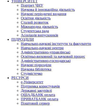
УНІВЕРСИТЕТ
Портрет ЧНУ
Наукова й інноваційна діяльність
Наукові періодичні видання
Освітня діяльність
Сталий розвиток
Міжнародна діяльність
Студентська рада
Асоціація випускників
ПІДРОЗДІЛИ
Навчально-наукові інститути та факультети
Навчально-наукові центри
Адміністративно-управлінські
Освітньо-виховний та науковий процес
Адміністративно-господарські
Наукові підрозділи
Наукова бібліотека
Студмістечко
РЕСУРСИ
е-Університет
Підтримка користувачів
Державні закупівлі
ОЩАДБАНК оплата
ПРИВАТБАНК оплата
Поштовий сервер