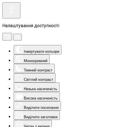
Налаштування доступності
Інвертувати кольори
Монохромний
Темний контраст
Світлий контраст
Низька насиченість
Висока насиченість
Виділити посилання
Виділити заголовки
Читач з екрана