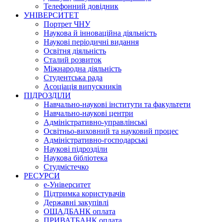
Телефонний довідник
УНІВЕРСИТЕТ
Портрет ЧНУ
Наукова й інноваційна діяльність
Наукові періодичні видання
Освітня діяльність
Сталий розвиток
Міжнародна діяльність
Студентська рада
Асоціація випускників
ПІДРОЗДІЛИ
Навчально-наукові інститути та факультети
Навчально-наукові центри
Адміністративно-управлінські
Освітньо-виховний та науковий процес
Адміністративно-господарські
Наукові підрозділи
Наукова бібліотека
Студмістечко
РЕСУРСИ
е-Університет
Підтримка користувачів
Державні закупівлі
ОЩАДБАНК оплата
ПРИВАТБАНК оплата