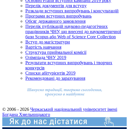
Основні етапи вступної кампанії 2019 року
Перелік документів для вступу
Розклади вступних випробувань і консультацій
Програми вступних випробувань
Обсяг державного замовлення
Перелік публікацій науково-педагогічних
працівників ЧНУ, що внесені до наукометричної
бази Scopus або Web of Science Core Collection
Вступ до магістратури
Вартість навчання
Структура приймальної комісії
Олімпіада ЧНУ 2019
Результати вступних випробувань і творчих
конкурсів
Cписки абітурієнтів 2019
Рекомендовані до зарахування
© 2006 - 2026
Черкаський національний університет імені
Богдана Хмельницького