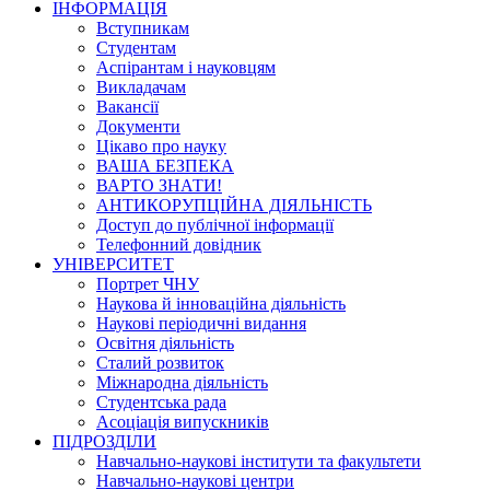
ІНФОРМАЦІЯ
Вступникам
Студентам
Аспірантам і науковцям
Викладачам
Вакансії
Документи
Цікаво про науку
ВАША БЕЗПЕКА
ВАРТО ЗНАТИ!
АНТИКОРУПЦІЙНА ДІЯЛЬНІСТЬ
Доступ до публічної інформації
Телефонний довідник
УНІВЕРСИТЕТ
Портрет ЧНУ
Наукова й інноваційна діяльність
Наукові періодичні видання
Освітня діяльність
Сталий розвиток
Міжнародна діяльність
Студентська рада
Асоціація випускників
ПІДРОЗДІЛИ
Навчально-наукові інститути та факультети
Навчально-наукові центри