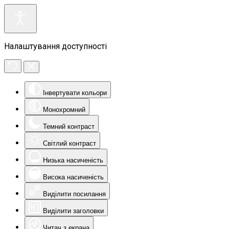
Налаштування доступності
Інвертувати кольори
Монохромний
Темний контраст
Світлий контраст
Низька насиченість
Висока насиченість
Виділити посилання
Виділити заголовки
Читач з екрана