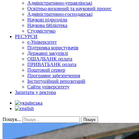
Адміністративно-управлінські
Освітньо-виховний та науковий процес
Адміністративно-господарські
Наукові підрозділи
Наукова бібліотека
Студмістечко
РЕСУРСИ
е-Університет
Підтримка користувачів
Державні закупівлі
ОЩАДБАНК оплата
ПРИВАТБАНК оплата
Поштовий сервер
Програмне забезпечення
Інституційний репозитарій
Сайти університету
Запитати у ректора
Пошук...
Пошук