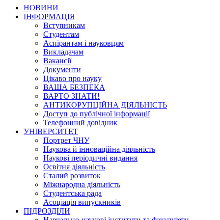
НОВИНИ
ІНФОРМАЦІЯ
Вступникам
Студентам
Аспірантам і науковцям
Викладачам
Вакансії
Документи
Цікаво про науку
ВАША БЕЗПЕКА
ВАРТО ЗНАТИ!
АНТИКОРУПЦІЙНА ДІЯЛЬНІСТЬ
Доступ до публічної інформації
Телефонний довідник
УНІВЕРСИТЕТ
Портрет ЧНУ
Наукова й інноваційна діяльність
Наукові періодичні видання
Освітня діяльність
Сталий розвиток
Міжнародна діяльність
Студентська рада
Асоціація випускників
ПІДРОЗДІЛИ
Навчально-наукові інститути та факультети