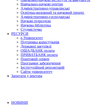
Навчально-наукові центри
Адміністративно-управлінські
Освітньо-виховний та науковий процес
Адміністративно-господарські
Наукові підрозділи
Наукова бібліотека
Студмістечко
РЕСУРСИ
е-Університет
Підтримка користувачів
Державні закупівлі
ОЩАДБАНК оплата
ПРИВАТБАНК оплата
Поштовий сервер
Програмне забезпечення
Інституційний репозитарій
Сайти університету
Запитати у ректора
НОВИНИ