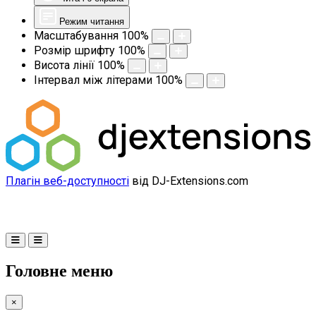
Режим читання
Масштабування
100
%
Розмір шрифту
100
%
Висота лінії
100
%
Інтервал між літерами
100
%
Плагін веб-доступності
від DJ-Extensions.com
Головне меню
×