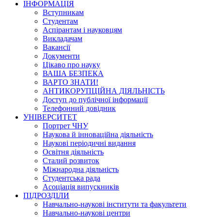
ІНФОРМАЦІЯ
Вступникам
Студентам
Аспірантам і науковцям
Викладачам
Вакансії
Документи
Цікаво про науку
ВАША БЕЗПЕКА
ВАРТО ЗНАТИ!
АНТИКОРУПЦІЙНА ДІЯЛЬНІСТЬ
Доступ до публічної інформації
Телефонний довідник
УНІВЕРСИТЕТ
Портрет ЧНУ
Наукова й інноваційна діяльність
Наукові періодичні видання
Освітня діяльність
Сталий розвиток
Міжнародна діяльність
Студентська рада
Асоціація випускників
ПІДРОЗДІЛИ
Навчально-наукові інститути та факультети
Навчально-наукові центри