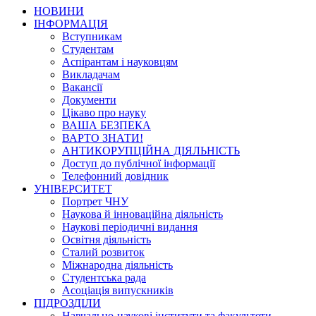
НОВИНИ
ІНФОРМАЦІЯ
Вступникам
Студентам
Аспірантам і науковцям
Викладачам
Вакансії
Документи
Цікаво про науку
ВАША БЕЗПЕКА
ВАРТО ЗНАТИ!
АНТИКОРУПЦІЙНА ДІЯЛЬНІСТЬ
Доступ до публічної інформації
Телефонний довідник
УНІВЕРСИТЕТ
Портрет ЧНУ
Наукова й інноваційна діяльність
Наукові періодичні видання
Освітня діяльність
Сталий розвиток
Міжнародна діяльність
Студентська рада
Асоціація випускників
ПІДРОЗДІЛИ
Навчально-наукові інститути та факультети