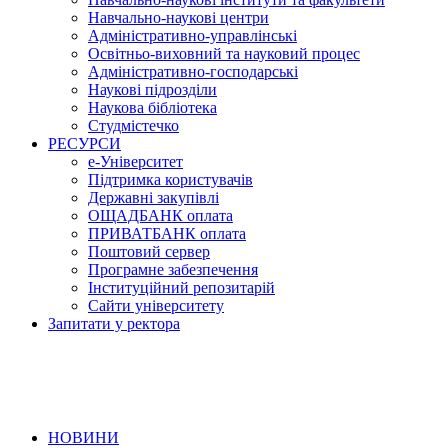
Навчально-наукові центри
Адміністративно-управлінські
Освітньо-виховний та науковий процес
Адміністративно-господарські
Наукові підрозділи
Наукова бібліотека
Студмістечко
РЕСУРСИ
е-Університет
Підтримка користувачів
Державні закупівлі
ОЩАДБАНК оплата
ПРИВАТБАНК оплата
Поштовий сервер
Програмне забезпечення
Інституційний репозитарій
Сайти університету
Запитати у ректора
НОВИНИ