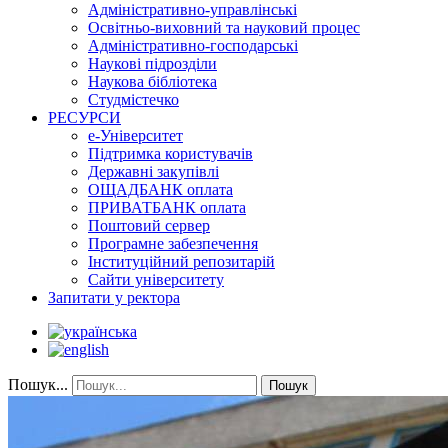
Адміністративно-управлінські
Освітньо-виховний та науковий процес
Адміністративно-господарські
Наукові підрозділи
Наукова бібліотека
Студмістечко
РЕСУРСИ
е-Університет
Підтримка користувачів
Державні закупівлі
ОЩАДБАНК оплата
ПРИВАТБАНК оплата
Поштовий сервер
Програмне забезпечення
Інституційний репозитарій
Сайти університету
Запитати у ректора
Пошук...
Пошук