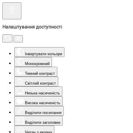
Налаштування доступності
Інвертувати кольори
Монохромний
Темний контраст
Світлий контраст
Низька насиченість
Висока насиченість
Виділити посилання
Виділити заголовки
Читач з екрана