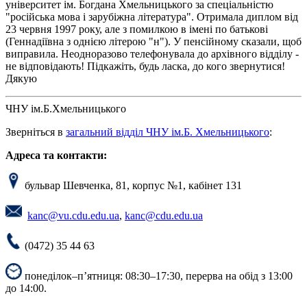
університет ім. Богдана Хмельницького за спеціальністю
"російська мова і зарубіжна література". Отримала диплом від
23 червня 1997 року, але з помилкою в імені по батькові
(Геннадіївна з однією літерою "н"). У пенсійному сказали, щоб
виправила. Неодноразово телефонувала до архівного відділу -
не відповідають! Підкажіть, будь ласка, до кого звернутися!
Дякую
ЧНУ ім.Б.Хмельницького
Зверніться в
загальний відділ ЧНУ ім.Б. Хмельницького
:
Адреса та контакти:
бульвар Шевченка, 81, корпус №1, кабінет 131
kanc@vu.cdu.edu.ua
,
kanc@cdu.edu.ua
(0472) 35 44 63
понеділок–п’ятниця: 08:30–17:30, перерва на обід з 13:00
до 14:00.