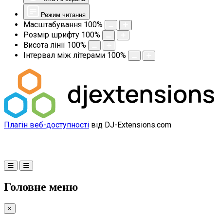
Режим читання
Масштабування
100
%
Розмір шрифту
100
%
Висота лінії
100
%
Інтервал між літерами
100
%
Плагін веб-доступності
від DJ-Extensions.com
Головне меню
×