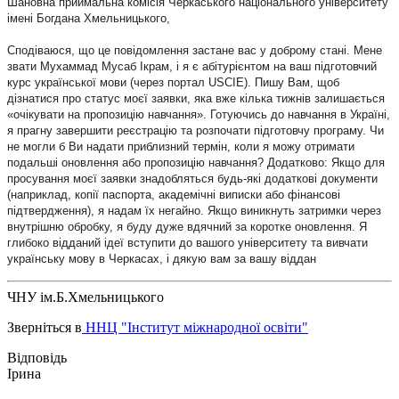
Шановна приймальна комісія Черкаського національного університету
імені Богдана Хмельницького,
Сподіваюся, що це повідомлення застане вас у доброму стані. Мене
звати Мухаммад Мусаб Ікрам, і я є абітурієнтом на ваш підготовчий
курс української мови (через портал USCIE). Пишу Вам, щоб
дізнатися про статус моєї заявки, яка вже кілька тижнів залишається
«очікувати на пропозицію навчання». Готуючись до навчання в Україні,
я прагну завершити реєстрацію та розпочати підготовчу програму. Чи
не могли б Ви надати приблизний термін, коли я можу отримати
подальші оновлення або пропозицію навчання? Додатково: Якщо для
просування моєї заявки знадобляться будь-які додаткові документи
(наприклад, копії паспорта, академічні виписки або фінансові
підтвердження), я надам їх негайно. Якщо виникнуть затримки через
внутрішню обробку, я буду дуже вдячний за коротке оновлення. Я
глибоко відданий ідеї вступити до вашого університету та вивчати
українську мову в Черкасах, і дякую вам за вашу віддан
ЧНУ ім.Б.Хмельницького
Зверніться в
ННЦ "Інститут міжнародної освіти"
Ірина