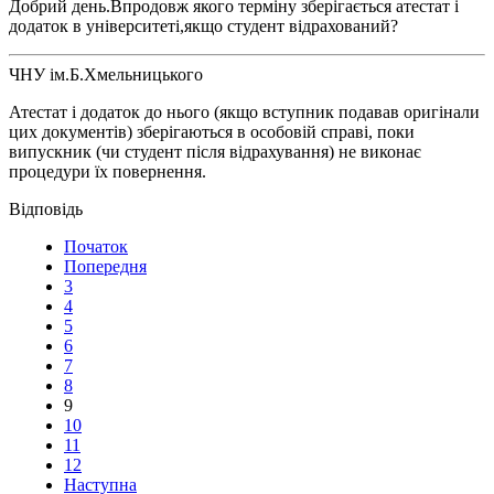
Добрий день.Впродовж якого терміну зберігається атестат і
додаток в університеті,якщо студент відрахований?
ЧНУ ім.Б.Хмельницького
Атестат і додаток до нього (якщо вступник подавав оригінали
цих документів) зберігаються в особовій справі, поки
випускник (чи студент після відрахування) не виконає
процедури їх повернення.
Початок
Попередня
3
4
5
6
7
8
9
10
11
12
Наступна