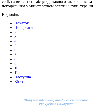
сесії, на вивільнені місця державного замовлення, за
погодженням з Міністерством освіти і науки України.
Початок
Попередня
2
3
4
5
6
7
8
9
10
11
Наступна
Кінець