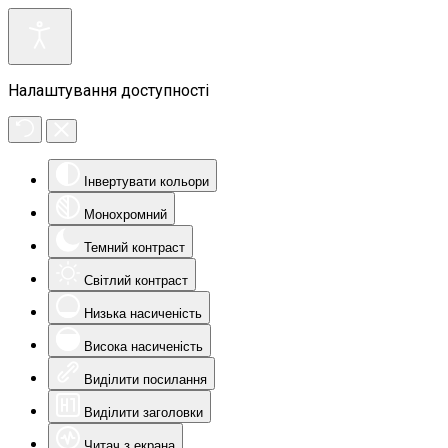
Налаштування доступності
Інвертувати кольори
Монохромний
Темний контраст
Світлий контраст
Низька насиченість
Висока насиченість
Виділити посилання
Виділити заголовки
Читач з екрана