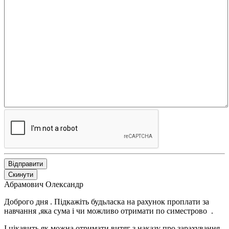
Відправити
Скинути
Абрамович Олександр
Доброго дня . Підкажіть будьласка на рахунок проплати за
навчання ,яка сума і чи можливо отримати по симестрово .
І цікавить як можна отримати витяг з наказу про зарахування.