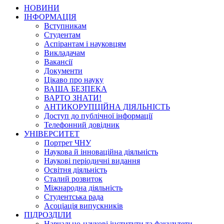
НОВИНИ
ІНФОРМАЦІЯ
Вступникам
Студентам
Аспірантам і науковцям
Викладачам
Вакансії
Документи
Цікаво про науку
ВАША БЕЗПЕКА
ВАРТО ЗНАТИ!
АНТИКОРУПЦІЙНА ДІЯЛЬНІСТЬ
Доступ до публічної інформації
Телефонний довідник
УНІВЕРСИТЕТ
Портрет ЧНУ
Наукова й інноваційна діяльність
Наукові періодичні видання
Освітня діяльність
Сталий розвиток
Міжнародна діяльність
Студентська рада
Асоціація випускників
ПІДРОЗДІЛИ
Навчально-наукові інститути та факультети