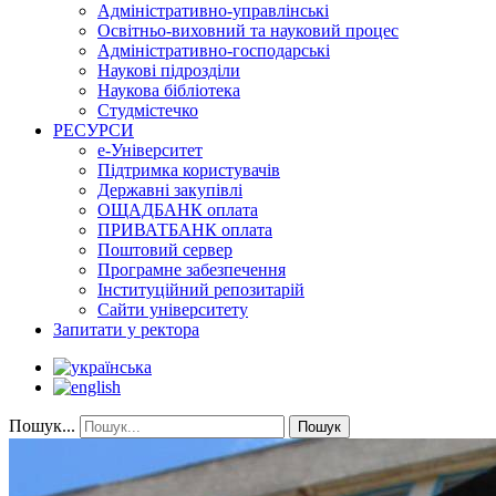
Адміністративно-управлінські
Освітньо-виховний та науковий процес
Адміністративно-господарські
Наукові підрозділи
Наукова бібліотека
Студмістечко
РЕСУРСИ
е-Університет
Підтримка користувачів
Державні закупівлі
ОЩАДБАНК оплата
ПРИВАТБАНК оплата
Поштовий сервер
Програмне забезпечення
Інституційний репозитарій
Сайти університету
Запитати у ректора
Пошук...
Пошук