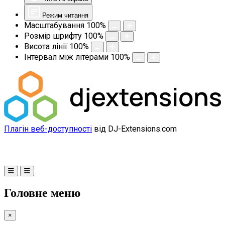
Режим читання
Масштабування
100
%
Розмір шрифту
100
%
Висота лінії
100
%
Інтервал між літерами
100
%
Плагін веб-доступності
від DJ-Extensions.com
Головне меню
×