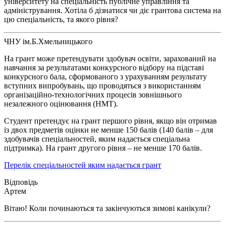
університету на спеціальність публічне управління та
адміністрування. Хотіла б дізнатися чи діє грантова система на
цю спеціальність, та якого рівня?
ЧНУ ім.Б.Хмельницького
На грант може претендувати здобувач освіти, зарахований на
навчання за результатами конкурсного відбору на підставі
конкурсного бала, сформованого з урахуванням результату
вступних випробувань, що проводяться з використанням
організаційно-технологічних процесів зовнішнього
незалежного оцінювання (НМТ).
Студент претендує на грант першого рівня, якщо він отримав
із двох предметів оцінки не менше 150 балів (140 балів – для
здобувачів спеціальностей, яким надається спеціальна
підтримка). На грант другого рівня – не менше 170 балів.
Перелік спеціальностей яким надається грант
Артем
Вітаю! Коли починаються та закінчуються зимові канікули?