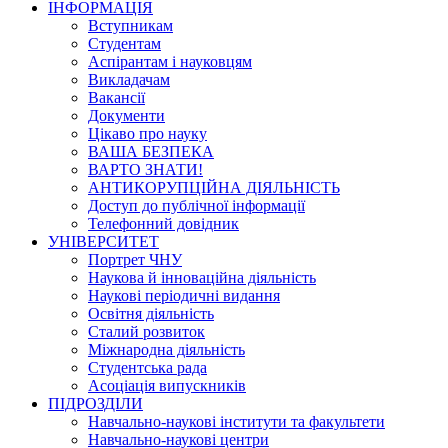
ІНФОРМАЦІЯ
Вступникам
Студентам
Аспірантам і науковцям
Викладачам
Вакансії
Документи
Цікаво про науку
ВАША БЕЗПЕКА
ВАРТО ЗНАТИ!
АНТИКОРУПЦІЙНА ДІЯЛЬНІСТЬ
Доступ до публічної інформації
Телефонний довідник
УНІВЕРСИТЕТ
Портрет ЧНУ
Наукова й інноваційна діяльність
Наукові періодичні видання
Освітня діяльність
Сталий розвиток
Міжнародна діяльність
Студентська рада
Асоціація випускників
ПІДРОЗДІЛИ
Навчально-наукові інститути та факультети
Навчально-наукові центри