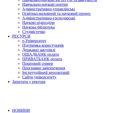
Навчально-наукові центри
Адміністративно-управлінські
Освітньо-виховний та науковий процес
Адміністративно-господарські
Наукові підрозділи
Наукова бібліотека
Студмістечко
РЕСУРСИ
е-Університет
Підтримка користувачів
Державні закупівлі
ОЩАДБАНК оплата
ПРИВАТБАНК оплата
Поштовий сервер
Програмне забезпечення
Інституційний репозитарій
Сайти університету
Запитати у ректора
НОВИНИ