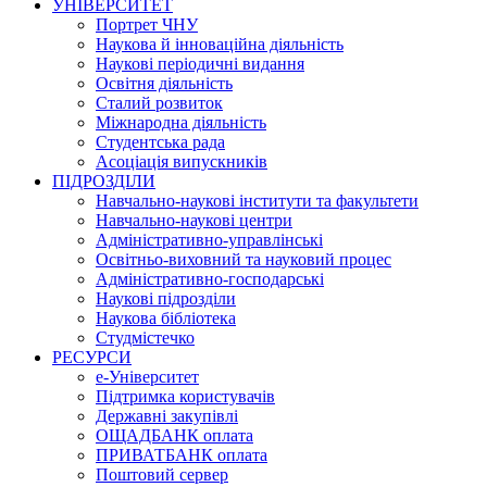
УНІВЕРСИТЕТ
Портрет ЧНУ
Наукова й інноваційна діяльність
Наукові періодичні видання
Освітня діяльність
Сталий розвиток
Міжнародна діяльність
Студентська рада
Асоціація випускників
ПІДРОЗДІЛИ
Навчально-наукові інститути та факультети
Навчально-наукові центри
Адміністративно-управлінські
Освітньо-виховний та науковий процес
Адміністративно-господарські
Наукові підрозділи
Наукова бібліотека
Студмістечко
РЕСУРСИ
е-Університет
Підтримка користувачів
Державні закупівлі
ОЩАДБАНК оплата
ПРИВАТБАНК оплата
Поштовий сервер