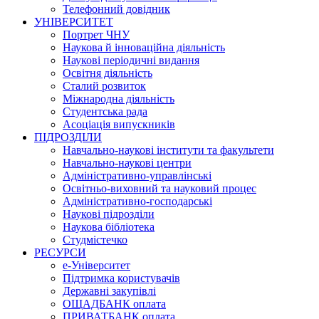
Телефонний довідник
УНІВЕРСИТЕТ
Портрет ЧНУ
Наукова й інноваційна діяльність
Наукові періодичні видання
Освітня діяльність
Сталий розвиток
Міжнародна діяльність
Студентська рада
Асоціація випускників
ПІДРОЗДІЛИ
Навчально-наукові інститути та факультети
Навчально-наукові центри
Адміністративно-управлінські
Освітньо-виховний та науковий процес
Адміністративно-господарські
Наукові підрозділи
Наукова бібліотека
Студмістечко
РЕСУРСИ
е-Університет
Підтримка користувачів
Державні закупівлі
ОЩАДБАНК оплата
ПРИВАТБАНК оплата