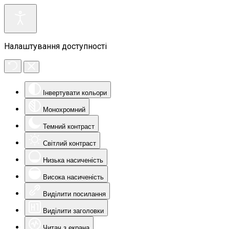
Налаштування доступності
Інвертувати кольори
Монохромний
Темний контраст
Світлий контраст
Низька насиченість
Висока насиченість
Виділити посилання
Виділити заголовки
Читач з екрана