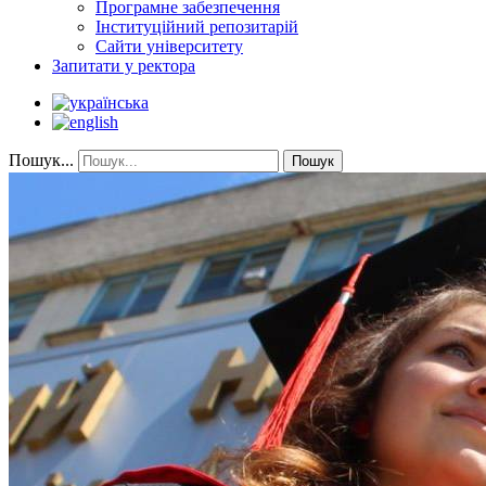
Програмне забезпечення
Інституційний репозитарій
Сайти університету
Запитати у ректора
Пошук...
Пошук