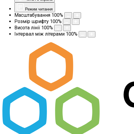
Режим читання
Масштабування
100
%
Розмір шрифту
100
%
Висота лінії
100
%
Інтервал між літерами
100
%