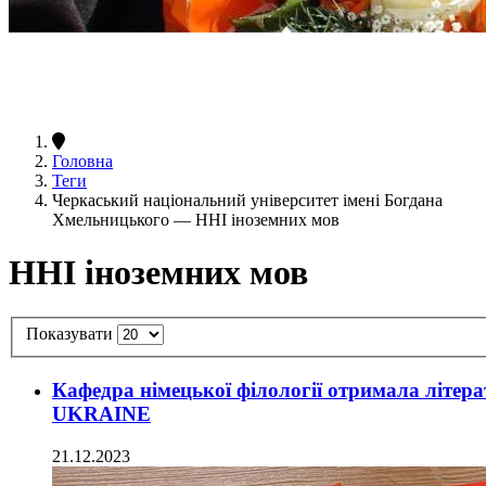
Головна
Теги
Черкаський національний університет імені Богдана
Хмельницького — ННІ іноземних мов
ННІ іноземних мов
Показувати
Кафедра німецької філології отримала літ
UKRAINE
21.12.2023