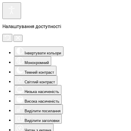
Налаштування доступності
Інвертувати кольори
Монохромний
Темний контраст
Світлий контраст
Низька насиченість
Висока насиченість
Виділити посилання
Виділити заголовки
Читач з екрана