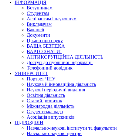
ІНФОРМАЦІЯ
Вступникам
Студентам
Аспірантам і науковцям
Викладачам
Вакансії
Документи
Цікаво про науку
ВАША БЕЗПЕКА
ВАРТО ЗНАТИ!
АНТИКОРУПЦІЙНА ДІЯЛЬНІСТЬ
Доступ до публічної інформації
Телефонний довідник
УНІВЕРСИТЕТ
Портрет ЧНУ
Наукова й інноваційна діяльність
Наукові періодичні видання
Освітня діяльність
Сталий розвиток
Міжнародна діяльність
Студентська рада
Асоціація випускників
ПІДРОЗДІЛИ
Навчально-наукові інститути та факультети
Навчально-наукові центри