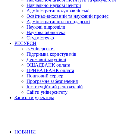
Навчально-наукові центри
Адміністративно-управлінські
Освітньо-виховний та науковий процес
Адміністративно-господарські
Наукові підрозділи
Наукова бібліотека
Студмістечко
РЕСУРСИ
е-Університет
Підтримка користувачів
Державні закупівлі
ОЩАДБАНК оплата
ПРИВАТБАНК оплата
Поштовий сервер
Програмне забезпечення
Інституційний репозитарій
Сайти університету
Запитати у ректора
НОВИНИ