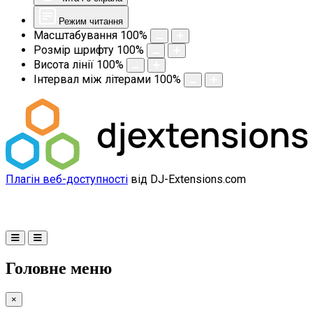
Режим читання
Масштабування
100
%
Розмір шрифту
100
%
Висота лінії
100
%
Інтервал між літерами
100
%
Плагін веб-доступності
від DJ-Extensions.com
Головне меню
×