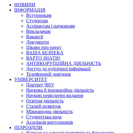
НОВИНИ
ІНФОРМАЦІЯ
Вступникам
Студентам
Аспірантам і науковцям
Викладачам
Вакансії
Документи
Цікаво про науку
ВАША БЕЗПЕКА
ВАРТО ЗНАТИ!
АНТИКОРУПЦІЙНА ДІЯЛЬНІСТЬ
Доступ до публічної інформації
Телефонний довідник
УНІВЕРСИТЕТ
Портрет ЧНУ
Наукова й інноваційна діяльність
Наукові періодичні видання
Освітня діяльність
Сталий розвиток
Міжнародна діяльність
Студентська рада
Асоціація випускників
ПІДРОЗДІЛИ
Навчально-наукові інститути та факультети