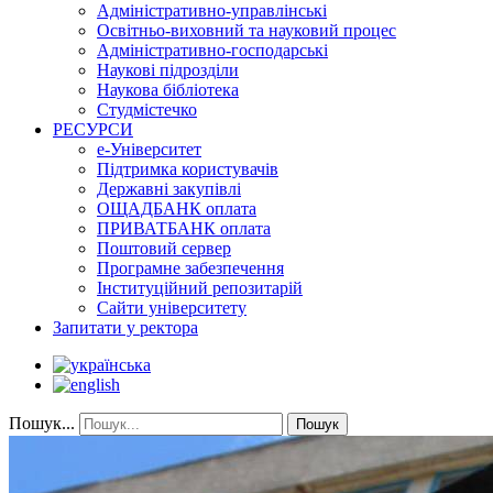
Адміністративно-управлінські
Освітньо-виховний та науковий процес
Адміністративно-господарські
Наукові підрозділи
Наукова бібліотека
Студмістечко
РЕСУРСИ
е-Університет
Підтримка користувачів
Державні закупівлі
ОЩАДБАНК оплата
ПРИВАТБАНК оплата
Поштовий сервер
Програмне забезпечення
Інституційний репозитарій
Сайти університету
Запитати у ректора
Пошук...
Пошук