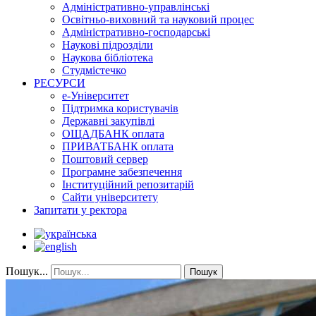
Адміністративно-управлінські
Освітньо-виховний та науковий процес
Адміністративно-господарські
Наукові підрозділи
Наукова бібліотека
Студмістечко
РЕСУРСИ
е-Університет
Підтримка користувачів
Державні закупівлі
ОЩАДБАНК оплата
ПРИВАТБАНК оплата
Поштовий сервер
Програмне забезпечення
Інституційний репозитарій
Сайти університету
Запитати у ректора
Пошук...
Пошук