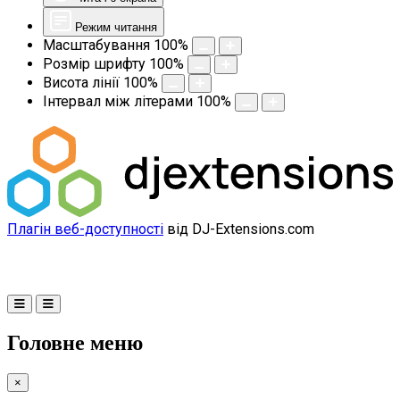
Режим читання
Масштабування
100
%
Розмір шрифту
100
%
Висота лінії
100
%
Інтервал між літерами
100
%
Плагін веб-доступності
від DJ-Extensions.com
Головне меню
×