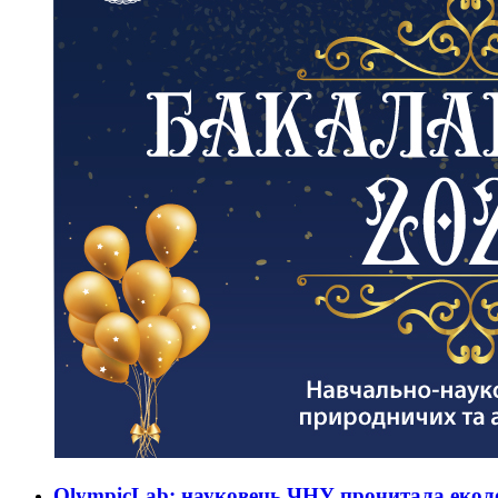
OlympicLab: науковець ЧНУ прочитала екол