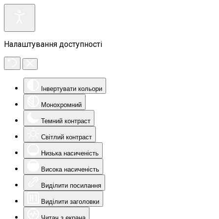
Налаштування доступності
Інвертувати кольори
Монохромний
Темний контраст
Світлий контраст
Низька насиченість
Висока насиченість
Виділити посилання
Виділити заголовки
Читач з екрана