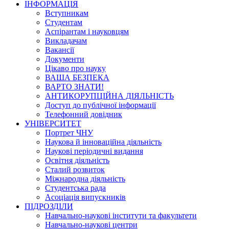
ІНФОРМАЦІЯ
Вступникам
Студентам
Аспірантам і науковцям
Викладачам
Вакансії
Документи
Цікаво про науку
ВАША БЕЗПЕКА
ВАРТО ЗНАТИ!
АНТИКОРУПЦІЙНА ДІЯЛЬНІСТЬ
Доступ до публічної інформації
Телефонний довідник
УНІВЕРСИТЕТ
Портрет ЧНУ
Наукова й інноваційна діяльність
Наукові періодичні видання
Освітня діяльність
Сталий розвиток
Міжнародна діяльність
Студентська рада
Асоціація випускників
ПІДРОЗДІЛИ
Навчально-наукові інститути та факультети
Навчально-наукові центри