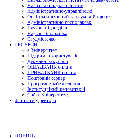
Навчально-наукові центри
Адміністративно-управлінські
Освітньо-виховний та науковий процес
Адміністративно-господарські
Наукові підрозділи
Наукова бібліотека
Студмістечко
РЕСУРСИ
е-Університет
Підтримка користувачів
Державні закупівлі
ОЩАДБАНК оплата
ПРИВАТБАНК оплата
Поштовий сервер
Програмне забезпечення
Інституційний репозитарій
Сайти університету
Запитати у ректора
НОВИНИ