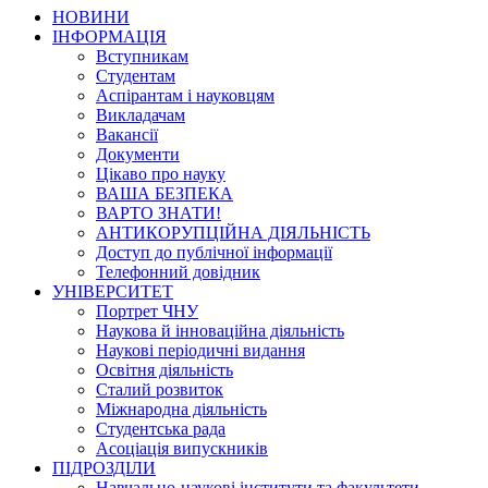
НОВИНИ
ІНФОРМАЦІЯ
Вступникам
Студентам
Аспірантам і науковцям
Викладачам
Вакансії
Документи
Цікаво про науку
ВАША БЕЗПЕКА
ВАРТО ЗНАТИ!
АНТИКОРУПЦІЙНА ДІЯЛЬНІСТЬ
Доступ до публічної інформації
Телефонний довідник
УНІВЕРСИТЕТ
Портрет ЧНУ
Наукова й інноваційна діяльність
Наукові періодичні видання
Освітня діяльність
Сталий розвиток
Міжнародна діяльність
Студентська рада
Асоціація випускників
ПІДРОЗДІЛИ
Навчально-наукові інститути та факультети