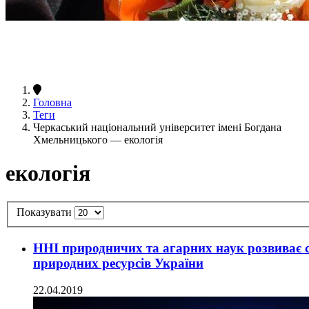
Головна
Теги
Черкаський національний університет імені Богдана
Хмельницького — екологія
екологія
Показувати
ННІ природничих та агарних наук розвиває с
природних ресурсів України
22.04.2019