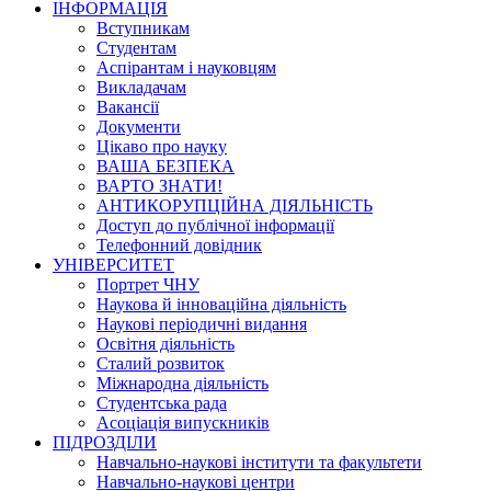
ІНФОРМАЦІЯ
Вступникам
Студентам
Аспірантам і науковцям
Викладачам
Вакансії
Документи
Цікаво про науку
ВАША БЕЗПЕКА
ВАРТО ЗНАТИ!
АНТИКОРУПЦІЙНА ДІЯЛЬНІСТЬ
Доступ до публічної інформації
Телефонний довідник
УНІВЕРСИТЕТ
Портрет ЧНУ
Наукова й інноваційна діяльність
Наукові періодичні видання
Освітня діяльність
Сталий розвиток
Міжнародна діяльність
Студентська рада
Асоціація випускників
ПІДРОЗДІЛИ
Навчально-наукові інститути та факультети
Навчально-наукові центри