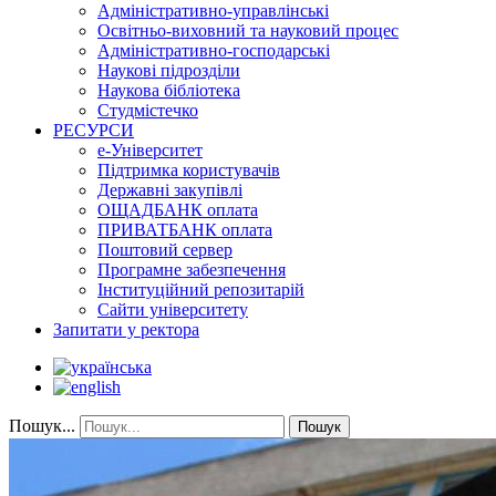
Адміністративно-управлінські
Освітньо-виховний та науковий процес
Адміністративно-господарські
Наукові підрозділи
Наукова бібліотека
Студмістечко
РЕСУРСИ
е-Університет
Підтримка користувачів
Державні закупівлі
ОЩАДБАНК оплата
ПРИВАТБАНК оплата
Поштовий сервер
Програмне забезпечення
Інституційний репозитарій
Сайти університету
Запитати у ректора
Пошук...
Пошук