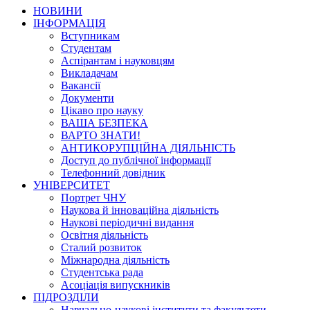
НОВИНИ
ІНФОРМАЦІЯ
Вступникам
Студентам
Аспірантам і науковцям
Викладачам
Вакансії
Документи
Цікаво про науку
ВАША БЕЗПЕКА
ВАРТО ЗНАТИ!
АНТИКОРУПЦІЙНА ДІЯЛЬНІСТЬ
Доступ до публічної інформації
Телефонний довідник
УНІВЕРСИТЕТ
Портрет ЧНУ
Наукова й інноваційна діяльність
Наукові періодичні видання
Освітня діяльність
Сталий розвиток
Міжнародна діяльність
Студентська рада
Асоціація випускників
ПІДРОЗДІЛИ
Навчально-наукові інститути та факультети