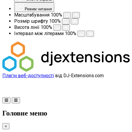
Режим читання
Масштабування
100
%
Розмір шрифту
100
%
Висота лінії
100
%
Інтервал між літерами
100
%
Плагін веб-доступності
від DJ-Extensions.com
Головне меню
×