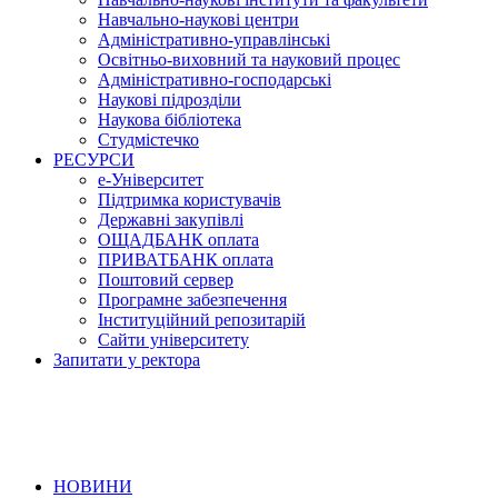
Навчально-наукові центри
Адміністративно-управлінські
Освітньо-виховний та науковий процес
Адміністративно-господарські
Наукові підрозділи
Наукова бібліотека
Студмістечко
РЕСУРСИ
е-Університет
Підтримка користувачів
Державні закупівлі
ОЩАДБАНК оплата
ПРИВАТБАНК оплата
Поштовий сервер
Програмне забезпечення
Інституційний репозитарій
Сайти університету
Запитати у ректора
НОВИНИ