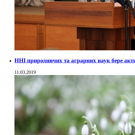
ННІ природничих та аграрних наук бере акти
11.03.2019