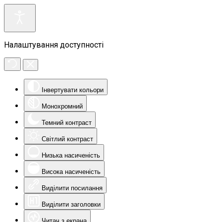
Налаштування доступності
Інвертувати кольори
Монохромний
Темний контраст
Світлий контраст
Низька насиченість
Висока насиченість
Виділити посилання
Виділити заголовки
Читач з екрана