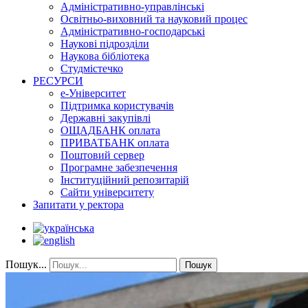
Адміністративно-управлінські
Освітньо-виховний та науковий процес
Адміністративно-господарські
Наукові підрозділи
Наукова бібліотека
Студмістечко
РЕСУРСИ
е-Університет
Підтримка користувачів
Державні закупівлі
ОЩАДБАНК оплата
ПРИВАТБАНК оплата
Поштовий сервер
Програмне забезпечення
Інституційний репозитарій
Сайти університету
Запитати у ректора
Пошук...
Пошук