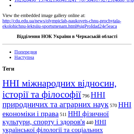
View the embedded image gallery online at:
http://cdu.edu.ua/news/olympiclab-naukovets-chnu-prochytala-
ekolohichnu-lektsiiu-sportsmenam.html#sigProIdad24e5eaca
Відділення НОК України в Черкаській області
Попередня
Наступна
Теги
ННІ міжнародних відносин,
історії та філософії
ННІ
796
природничих та аграрних наук
ННІ
570
економіки і права
ННІ фізичної
511
культури, спорту і здоров'я
ННІ
440
української філології та соціальних