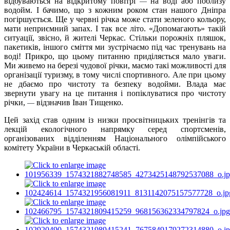
відбуваються на відкритому повітрі
на воді або поблизу
—
водойм. І бачимо, що з кожним роком стан нашого Дніпра
погіршується. Ще у червні річка може стати зеленого кольору,
мати неприємний запах. І так все літо. «Допомагають» такій
ситуації, звісно, й жителі Черкас. Стільки порожніх пляшок,
пакетиків, іншого сміття ми зустрічаємо під час тренувань на
воді! Прикро, що цьому питанню приділяється мало уваги.
Ми живемо на березі чудової річки, маємо такі можливості для
організації туризму, в тому числі спортивного. Але при цьому
не дбаємо про чистоту та безпеку водойми. Влада має
звернути увагу на це питання і попіклуватися про чистоту
річки,
відзначив Іван Тищенко.
—
Цей захід став одним із низки просвітницьких тренінгів та
лекцій екологічного напрямку серед спортсменів,
організованих відділенням
Національного олімпійського
комітету
України в Черкаській області.