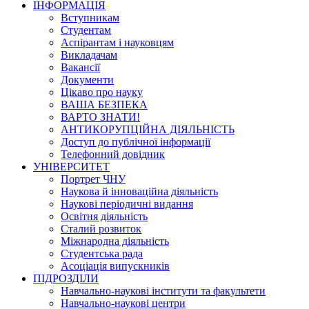
ІНФОРМАЦІЯ
Вступникам
Студентам
Аспірантам і науковцям
Викладачам
Вакансії
Документи
Цікаво про науку
ВАША БЕЗПЕКА
ВАРТО ЗНАТИ!
АНТИКОРУПЦІЙНА ДІЯЛЬНІСТЬ
Доступ до публічної інформації
Телефонний довідник
УНІВЕРСИТЕТ
Портрет ЧНУ
Наукова й інноваційна діяльність
Наукові періодичні видання
Освітня діяльність
Сталий розвиток
Міжнародна діяльність
Студентська рада
Асоціація випускників
ПІДРОЗДІЛИ
Навчально-наукові інститути та факультети
Навчально-наукові центри