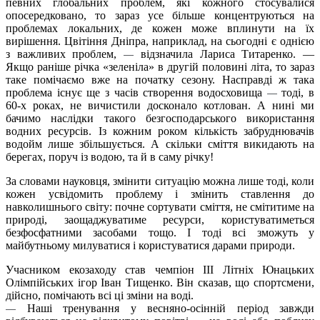
певних глобальних проблем, які кожного стосувалися
опосередковано, то зараз усе більше концентруються на
проблемах локальних, де кожен може вплинути на їх
вирішення. Цвітіння Дніпра, наприклад, на сьогодні є однією
з важливих проблем,
відзначила Лариса Титаренко.
—
—
Якщо раніше річка «зеленіла» в другій половині літа, то зараз
таке помічаємо вже на початку сезону. Насправді ж така
проблема існує ще з часів створення водосховища
тоді, в
—
60-х роках, не вичистили досконало котлован. А нині ми
бачимо наслідки такого безгосподарського використання
водних ресурсів. Із кожним роком кількість забруднювачів
водойм лише збільшується. А скільки сміття викидають на
берегах, поруч із водою, та й в саму річку!
За словами науковця, змінити ситуацію можна лише тоді, коли
кожен усвідомить проблему і змінить ставлення до
навколишнього світу: почне сортувати сміття, не смітитиме на
природі, заощаджуватиме ресурси, користуватиметься
безфосфатними засобами тощо. І тоді всі зможуть у
майбутньому милуватися і користуватися дарами природи.
Учасником екозаходу став чемпіон ІІІ Літніх Юнацьких
Олімпійських ігор Іван Тищенко. Він сказав, що спортсмени,
дійсно, помічають всі ці зміни на воді.
Наші тренування у весняно-осінній період завжди
—