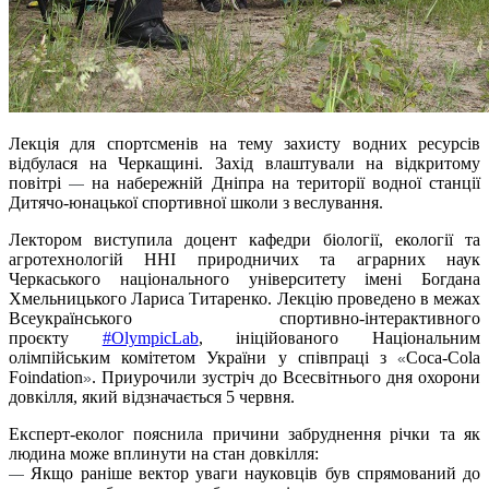
Лекція для спортсменів на тему захисту водних ресурсів
відбулася на Черкащині. Захід влаштували на відкритому
повітрі
на набережній Дніпра на території водної станції
—
Дитячо-юнацької спортивної школи з веслування.
Лектором виступила доцент кафедри біології, екології та
агротехнологій ННІ природничих та аграрних наук
Черкаського національного університету імені Богдана
Хмельницького Лариса Титаренко. Лекцію проведено в межах
Всеукраїнського спортивно-інтерактивного
проєкту
#OlympicLab
, ініційованого
Національним
олімпійським комітетом
України у співпраці з
Coca-Cola
«
Foindation
. Приурочили зустріч до Всесвітнього дня охорони
»
довкілля, який відзначається
5 червня
.
Експерт-еколог пояснила причини забруднення річки та як
людина може вплинути на стан довкілля:
Якщо раніше вектор уваги науковців був спрямований до
—