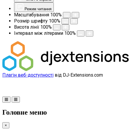
Режим читання
Масштабування
100
%
Розмір шрифту
100
%
Висота лінії
100
%
Інтервал між літерами
100
%
Плагін веб-доступності
від DJ-Extensions.com
Головне меню
×