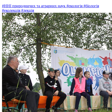
#ННІ природничих та аграрних наук
#екологія
#біологія
#еколекція
#лекція