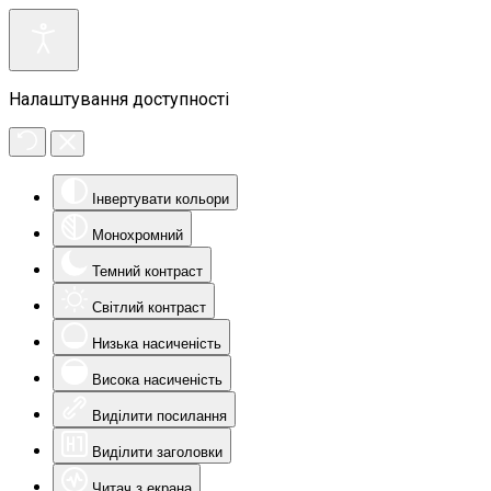
Налаштування доступності
Інвертувати кольори
Монохромний
Темний контраст
Світлий контраст
Низька насиченість
Висока насиченість
Виділити посилання
Виділити заголовки
Читач з екрана