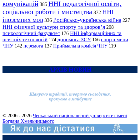
комунікацій
ННІ педагогічної освіти,
385
соціальної роботи і мистецтва
ННІ
372
іноземних мов
Російсько-українська війна
336
227
ННІ фізичної культури спорту та здоров’я
208
психологічний факультет
ННІ інформаційних та
176
освітніх технологій
допомога ЗСУ
спортсмени
174
166
ЧНУ
перемога
142
137
Приймальна комісія ЧНУ
119
АРХІВ НОВИН
© 2006 - 2026
Черкаський національний університет імені
Богдана Хмельницького