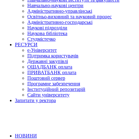
Навчально-наукові центри
Адміністративно-управлінські
Освітньо-виховний та науковий процес
Адміністративно-господарські
Наукові підрозділи
Наукова бібліотека
Студмістечко
РЕСУРСИ
е-Університет
Підтримка користувачів
Державні закупівлі
ОЩАДБАНК оплата
ПРИВАТБАНК оплата
Поштовий сервер
Програмне забезпечення
Інституційний репозитарій
Сайти університету
Запитати у ректора
НОВИНИ