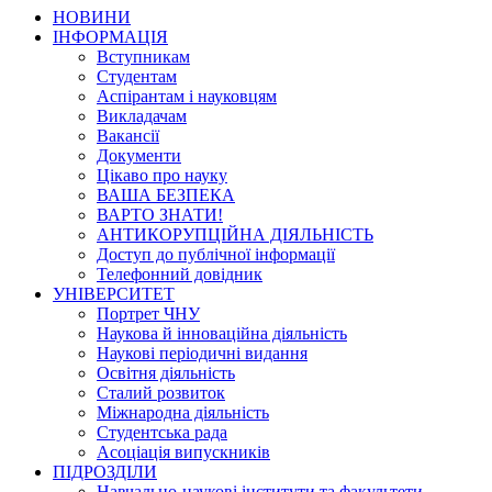
НОВИНИ
ІНФОРМАЦІЯ
Вступникам
Студентам
Аспірантам і науковцям
Викладачам
Вакансії
Документи
Цікаво про науку
ВАША БЕЗПЕКА
ВАРТО ЗНАТИ!
АНТИКОРУПЦІЙНА ДІЯЛЬНІСТЬ
Доступ до публічної інформації
Телефонний довідник
УНІВЕРСИТЕТ
Портрет ЧНУ
Наукова й інноваційна діяльність
Наукові періодичні видання
Освітня діяльність
Сталий розвиток
Міжнародна діяльність
Студентська рада
Асоціація випускників
ПІДРОЗДІЛИ
Навчально-наукові інститути та факультети