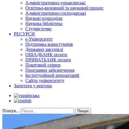
Адміністративно-управлінські
Освітньо-виховний та науковий процес
Адміністративно-господарські
Наукові підрозділи
Наукова бібліотека
Студмістечко
РЕСУРСИ
е-Університет
Підтримка користувачів
Державні закупівлі
ОЩАДБАНК оплата
ПРИВАТБАНК оплата
Поштовий сервер
Програмне забезпечення
Інституційний репозитарій
Сайти університету
Запитати у ректора
Пошук...
Пошук