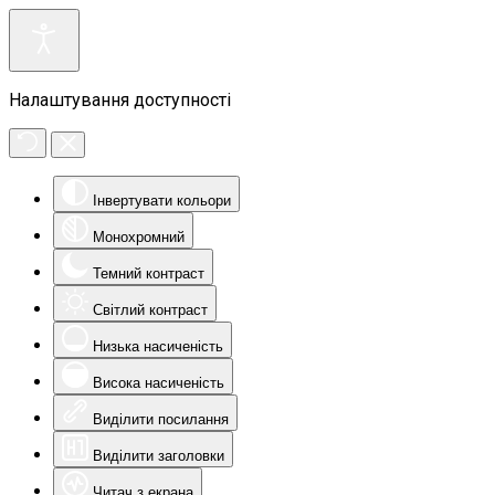
Налаштування доступності
Інвертувати кольори
Монохромний
Темний контраст
Світлий контраст
Низька насиченість
Висока насиченість
Виділити посилання
Виділити заголовки
Читач з екрана