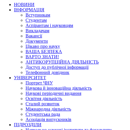
НОВИНИ
ІНФОРМАЦІЯ
Вступникам
Студентам
Аспірантам і науковцям
Викладачам
Вакансії
Документи
Цікаво про науку
ВАША БЕЗПЕКА
ВАРТО ЗНАТИ!
АНТИКОРУПЦІЙНА ДІЯЛЬНІСТЬ
Доступ до публічної інформації
Телефонний довідник
УНІВЕРСИТЕТ
Портрет ЧНУ
Наукова й інноваційна діяльність
Наукові періодичні видання
Освітня діяльність
Сталий розвиток
Міжнародна діяльність
Студентська рада
Асоціація випускників
ПІДРОЗДІЛИ
Навчально-наукові інститути та факультети