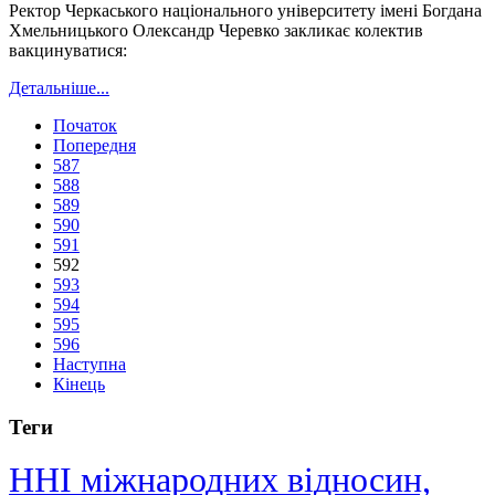
Ректор Черкаського національного університету імені Богдана
Хмельницького Олександр Черевко закликає колектив
вакцинуватися:
Детальніше...
Початок
Попередня
587
588
589
590
591
592
593
594
595
596
Наступна
Кінець
Теги
ННІ міжнародних відносин,