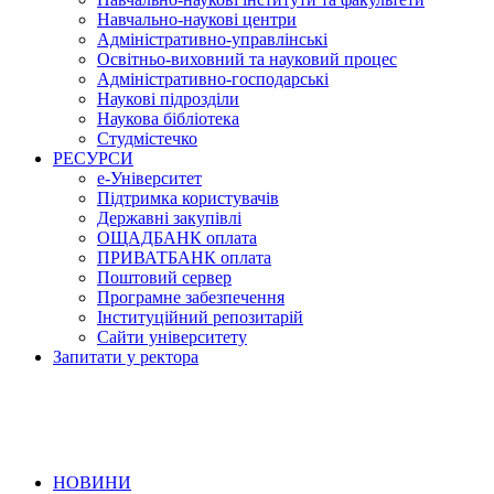
Навчально-наукові центри
Адміністративно-управлінські
Освітньо-виховний та науковий процес
Адміністративно-господарські
Наукові підрозділи
Наукова бібліотека
Студмістечко
РЕСУРСИ
е-Університет
Підтримка користувачів
Державні закупівлі
ОЩАДБАНК оплата
ПРИВАТБАНК оплата
Поштовий сервер
Програмне забезпечення
Інституційний репозитарій
Сайти університету
Запитати у ректора
НОВИНИ