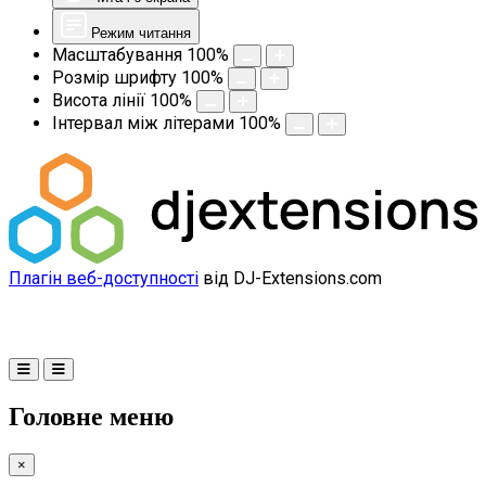
Режим читання
Масштабування
100
%
Розмір шрифту
100
%
Висота лінії
100
%
Інтервал між літерами
100
%
Плагін веб-доступності
від DJ-Extensions.com
Головне меню
×