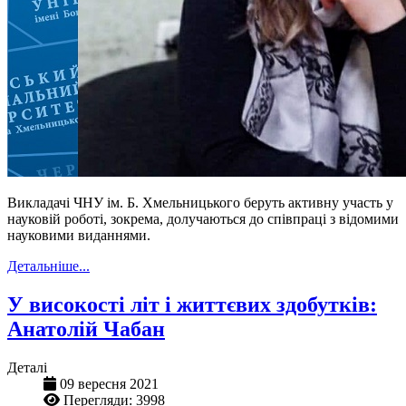
Викладачі ЧНУ ім. Б. Хмельницького беруть активну участь у
науковій роботі, зокрема, долучаються до співпраці з відомими
науковими виданнями.
Детальніше...
У високості літ і життєвих здобутків:
Анатолій Чабан
Деталі
09 вересня 2021
Перегляди: 3998