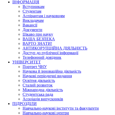
ІНФОРМАЦІЯ
Вступникам
Студентам
Аспірантам і науковцям
Викладачам
Вакансії
Документи
Цікаво про науку
ВАША БЕЗПЕКА
ВАРТО ЗНАТИ!
АНТИКОРУПЦІЙНА ДІЯЛЬНІСТЬ
Доступ до публічної інформації
Телефонний довідник
УНІВЕРСИТЕТ
Портрет ЧНУ
Наукова й інноваційна діяльність
Наукові періодичні видання
Освітня діяльність
Сталий розвиток
Міжнародна діяльність
Студентська рада
Асоціація випускників
ПІДРОЗДІЛИ
Навчально-наукові інститути та факультети
Навчально-наукові центри