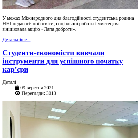
У межах Міжнародного дня благодійності студентська родина
ННІ педагогічної освіти, соціальної роботи і мистецтва
зініціювала акцію «Лапа доброти».
Детальніше...
Студенти-економісти вивчали
інструменти для успішного початку
кар’єри
Деталі
09 вересня 2021
Перегляди: 3013