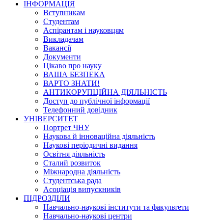
ІНФОРМАЦІЯ
Вступникам
Студентам
Аспірантам і науковцям
Викладачам
Вакансії
Документи
Цікаво про науку
ВАША БЕЗПЕКА
ВАРТО ЗНАТИ!
АНТИКОРУПЦІЙНА ДІЯЛЬНІСТЬ
Доступ до публічної інформації
Телефонний довідник
УНІВЕРСИТЕТ
Портрет ЧНУ
Наукова й інноваційна діяльність
Наукові періодичні видання
Освітня діяльність
Сталий розвиток
Міжнародна діяльність
Студентська рада
Асоціація випускників
ПІДРОЗДІЛИ
Навчально-наукові інститути та факультети
Навчально-наукові центри