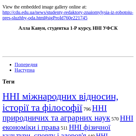
View the embedded image gallery online at:
http://cdu.edu.ua/news/studenty-redaktory-znaiomylysia-iz-robotoiu-
pres-sluzhby-oda.html#sigProId760e221745
Алла Кавун, студентка 1-Р курсу, ННІ УФСК
Попередня
Наступна
Теги
ННІ міжнародних відносин,
історії та філософії
ННІ
796
природничих та аграрних наук
ННІ
570
економіки і права
ННІ фізичної
511
культури, спорту і здоров'я
ННІ