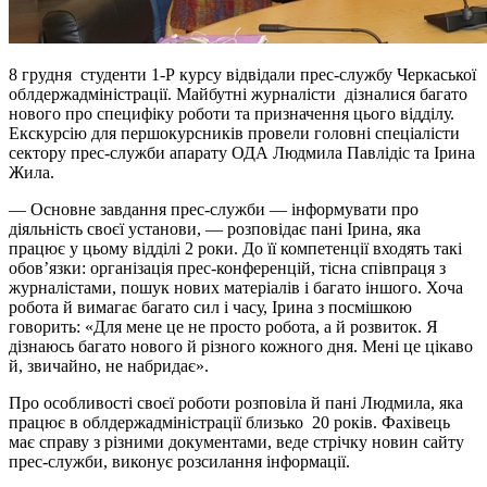
8 грудня студенти 1-Р курсу відвідали прес-службу Черкаської
облдержадміністрації. Майбутні журналісти дізналися багато
нового про специфіку роботи та призначення цього відділу.
Екскурсію для першокурсників провели головні спеціалісти
сектору прес-служби апарату ОДА Людмила Павлідіс та Ірина
Жила.
— Основне завдання прес-служби — інформувати про
діяльність своєї установи, — розповідає пані Ірина, яка
працює у цьому відділі 2 роки. До її компетенції входять такі
обов’язки: організація прес-конференцій, тісна співпраця з
журналістами, пошук нових матеріалів і багато іншого. Хоча
робота й вимагає багато сил і часу, Ірина з посмішкою
говорить: «Для мене це не просто робота, а й розвиток. Я
дізнаюсь багато нового й різного кожного дня. Мені це цікаво
й, звичайно, не набридає».
Про особливості своєї роботи розповіла й пані Людмила, яка
працює в облдержадміністрації близько 20 років. Фахівець
має справу з різними документами, веде стрічку новин сайту
прес-служби, виконує розсилання інформації.