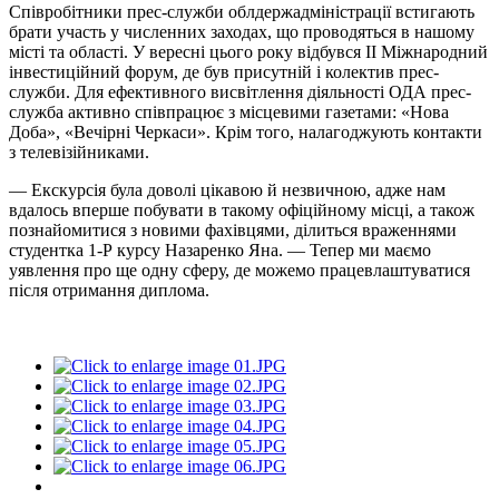
Співробітники прес-служби облдержадміністрації встигають
брати участь у численних заходах, що проводяться в нашому
місті та області. У вересні цього року відбувся ІІ Міжнародний
інвестиційний форум, де був присутній і колектив прес-
служби. Для ефективного висвітлення діяльності ОДА прес-
служба активно співпрацює з місцевими газетами: «Нова
Доба», «Вечірні Черкаси». Крім того, налагоджують контакти
з телевізійниками.
— Екскурсія була доволі цікавою й незвичною, адже нам
вдалось вперше побувати в такому офіційному місці, а також
познайомитися з новими фахівцями, ділиться враженнями
студентка 1-Р курсу Назаренко Яна. — Тепер ми маємо
уявлення про ще одну сферу, де можемо працевлаштуватися
після отримання диплома.