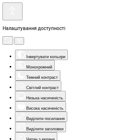
Налаштування доступності
Інвертувати кольори
Монохромний
Темний контраст
Світлий контраст
Низька насиченість
Висока насиченість
Виділити посилання
Виділити заголовки
Читач з екрана