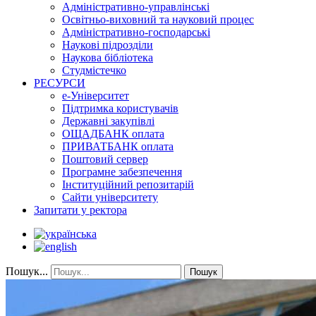
Адміністративно-управлінські
Освітньо-виховний та науковий процес
Адміністративно-господарські
Наукові підрозділи
Наукова бібліотека
Студмістечко
РЕСУРСИ
е-Університет
Підтримка користувачів
Державні закупівлі
ОЩАДБАНК оплата
ПРИВАТБАНК оплата
Поштовий сервер
Програмне забезпечення
Інституційний репозитарій
Сайти університету
Запитати у ректора
Пошук...
Пошук