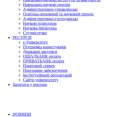
Навчально-наукові центри
Адміністративно-управлінські
Освітньо-виховний та науковий процес
Адміністративно-господарські
Наукові підрозділи
Наукова бібліотека
Студмістечко
РЕСУРСИ
е-Університет
Підтримка користувачів
Державні закупівлі
ОЩАДБАНК оплата
ПРИВАТБАНК оплата
Поштовий сервер
Програмне забезпечення
Інституційний репозитарій
Сайти університету
Запитати у ректора
НОВИНИ