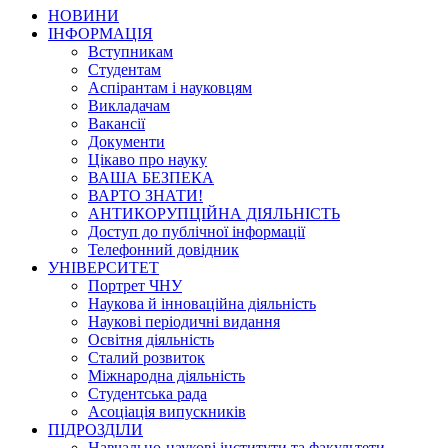
НОВИНИ
ІНФОРМАЦІЯ
Вступникам
Студентам
Аспірантам і науковцям
Викладачам
Вакансії
Документи
Цікаво про науку
ВАША БЕЗПЕКА
ВАРТО ЗНАТИ!
АНТИКОРУПЦІЙНА ДІЯЛЬНІСТЬ
Доступ до публічної інформації
Телефонний довідник
УНІВЕРСИТЕТ
Портрет ЧНУ
Наукова й інноваційна діяльність
Наукові періодичні видання
Освітня діяльність
Сталий розвиток
Міжнародна діяльність
Студентська рада
Асоціація випускників
ПІДРОЗДІЛИ
Навчально-наукові інститути та факультети