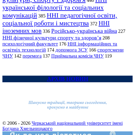
440
української філології та соціальних
комунікацій
ННІ педагогічної освіти,
385
соціальної роботи і мистецтва
ННІ
372
іноземних мов
Російсько-українська війна
336
227
ННІ фізичної культури спорту та здоров’я
208
психологічний факультет
ННІ інформаційних та
176
освітніх технологій
допомога ЗСУ
спортсмени
174
166
ЧНУ
перемога
142
137
Приймальна комісія ЧНУ
119
АРХІВ НОВИН
© 2006 - 2026
Черкаський національний університет імені
Богдана Хмельницького