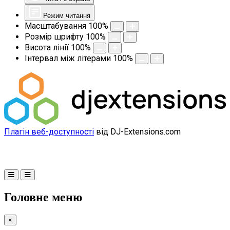
Режим читання
Масштабування
100
%
Розмір шрифту
100
%
Висота лінії
100
%
Інтервал між літерами
100
%
Плагін веб-доступності
від DJ-Extensions.com
Головне меню
×