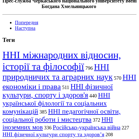
Прес-служба Черкаського національного університету імені
Богдана Хмельницького
Попередня
Наступна
Теги
ННІ міжнародних відносин,
історії та філософії
ННІ
796
природничих та аграрних наук
ННІ
570
економіки і права
ННІ фізичної
511
культури, спорту і здоров'я
ННІ
440
української філології та соціальних
комунікацій
ННІ педагогічної освіти,
385
соціальної роботи і мистецтва
ННІ
372
іноземних мов
Російсько-українська війна
336
227
ННІ фізичної культури спорту та здоров’я
208