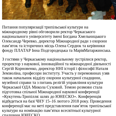
Питання популяризації трипільської культури на
міжнародному рівні обговорили ректор Черкаського
національного університету імені Богдана Хмельницького
Олександр Черевко, директор Міжнародної ради з охорони
пам’яток та історичних місць Олена Сердюк та керівники
фонду ПЛАТАР Інна Подгородецька та МаріяМатаржинська.
З гостями у Черкаському національному зустрілися ректор,
проректор з наукової, інноваційної та міжнародної діяльності
Сергій Корновенко, директор ННІ історії і філософії Наталя
Земзюліна, професори інституту. Участь у перемовинах узяв
також начальник відділу охорони культурної спадщини,
музейної справи та з питань релігій управління культури
Черкаської ОДА Микола Суховий. Темою розмови стала
підготовка спільної Міжнародної наукової конференції
«Кукутень-Трипілля: шлях до ЮНЕСКО». Конференція
відбудеться на базі ЧНУ 15–16 лютого 2018 року. Проведення
конференції має на меті представлення пам’яток трипільської
культури на номінацію пам’ятки всесвітньої культурної
спадщини ЮНЕСКО.