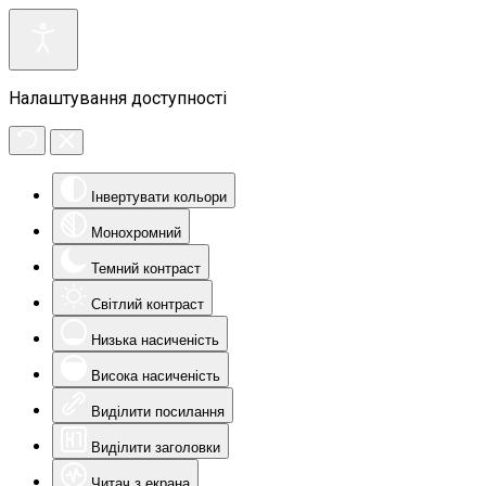
Налаштування доступності
Інвертувати кольори
Монохромний
Темний контраст
Світлий контраст
Низька насиченість
Висока насиченість
Виділити посилання
Виділити заголовки
Читач з екрана