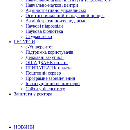
Навчально-наукові центри
Адміністративно-управлінські
Освітньо-виховний та науковий процес
Адміністративно-господарські
Наукові підрозділи
Наукова бібліотека
Студмістечко
РЕСУРСИ
е-Університет
Підтримка користувачів
Державні закупівлі
ОЩАДБАНК оплата
ПРИВАТБАНК оплата
Поштовий сервер
Програмне забезпечення
Інституційний репозитарій
Сайти університету
Запитати у ректора
НОВИНИ