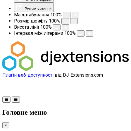
Режим читання
Масштабування
100
%
Розмір шрифту
100
%
Висота лінії
100
%
Інтервал між літерами
100
%
Плагін веб-доступності
від DJ-Extensions.com
Головне меню
×