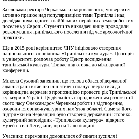
За словами ректора Черкаського національного, університет
активно працює над популяризацією теми Трипілля і над
дослідженням одного з найбільших первісних землеробських
поселень у Європі. Студенти та викладачі вишу проводили
розкопування трипільського поселення під час археологічної
практики.
Ще в 2015 році керівництво ЧНУ ініціювало створення
національного заповідника «Трипільська культура». Цьогоріч
в університеті розпочав роботу Центр дослідження
трипільської культури. Триває підготовка до міжнародної
конференції.
Микола Суховий запевнив, що голова обласної державної
адміністрації вітає цю ініціативу і планує звертатися до
керівництва держави з пропозицією провести рік Трипільської
культури в Україні. Ця діяльність є продовженням розпочатої
свого часу Олександром Черевком роботи з відтворення,
охорони історико-культурних пам’яток області. Саме за його
підтримки на Черкащині було створено державний історико-
культурний заповідник «Трипільська культура», відкрито
музей в селі Легедзине, що на Тальнівщині.
Учасники перемовин домовилися об’єднати зусилля і