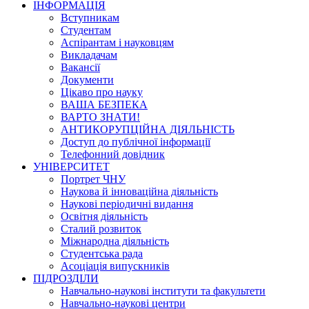
ІНФОРМАЦІЯ
Вступникам
Студентам
Аспірантам і науковцям
Викладачам
Вакансії
Документи
Цікаво про науку
ВАША БЕЗПЕКА
ВАРТО ЗНАТИ!
АНТИКОРУПЦІЙНА ДІЯЛЬНІСТЬ
Доступ до публічної інформації
Телефонний довідник
УНІВЕРСИТЕТ
Портрет ЧНУ
Наукова й інноваційна діяльність
Наукові періодичні видання
Освітня діяльність
Сталий розвиток
Міжнародна діяльність
Студентська рада
Асоціація випускників
ПІДРОЗДІЛИ
Навчально-наукові інститути та факультети
Навчально-наукові центри