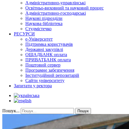
Адміністративно-управлінські
Освітньо-виховний та науковий процес
Адміністративно-господарські
Наукові підрозділи
Наукова бібліотека
Студмістечко
РЕСУРСИ
е-Університет
Підтримка користувачів
Державні закупівлі
ОЩАДБАНК оплата
ПРИВАТБАНК оплата
Поштовий сервер
Програмне забезпечення
Інституційний репозитарій
Сайти університету
Запитати у ректора
Пошук...
Пошук