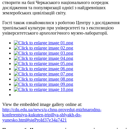
створити на базі Черкаського національного осередок
дослідження та популяризації однієї з найдревніших
землеробських цивілізацій світу.
Гості також ознайомилися з роботою Центру з дослідження
трипільської культури при університеті та з експозицією
університетського археологічного музею-лабораторії.
View the embedded image gallery online at:
http://cdu.edu.ua/news/u-chnu-provedut-mizhnarodnu-
konferentsiyu-kukuten-tripillya-shlyakh-do-
yunesko.html#sigProId37e34a7421