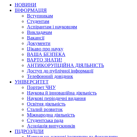
НОВИНИ
ІНФОРМАЦІЯ
Вступникам
Студентам
Аспірантам і науковцям
Викладачам
Вакансії
Документи
Цікаво про науку
ВАША БЕЗПЕКА
ВАРТО ЗНАТИ!
АНТИКОРУПЦІЙНА ДІЯЛЬНІСТЬ
Доступ до публічної інформації
Телефонний довідник
УНІВЕРСИТЕТ
Портрет ЧНУ
Наукова й інноваційна діяльність
Наукові періодичні видання
Освітня діяльність
Сталий розвиток
Міжнародна діяльність
Студентська рада
Асоціація випускників
ПІДРОЗДІЛИ
Навчально-наукові інститути та факультети