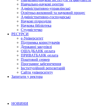
Навчально-наукові центри
Адміністративно-управлінські
Освітньо-виховний та науковий процес
Адміністративно-господарські
Наукові підрозділи
Наукова бібліотека
Студмістечко
РЕСУРСИ
е-Університет
Підтримка користувачів
Державні закупівлі
ОЩАДБАНК оплата
ПРИВАТБАНК оплата
Поштовий сервер
Програмне забезпечення
Інституційний репозитарій
Сайти університету
Запитати у ректора
НОВИНИ