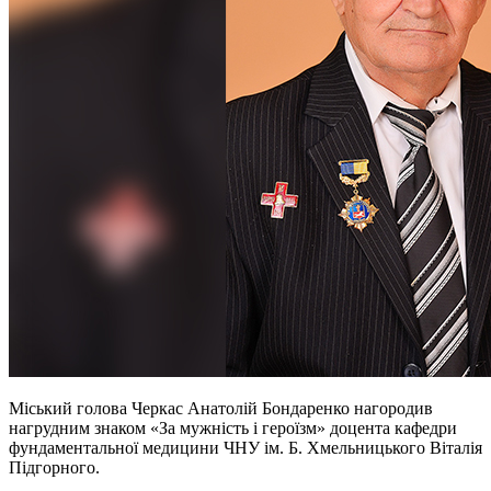
Міський голова Черкас Анатолій Бондаренко нагородив
нагрудним знаком «За мужність і героїзм» доцента кафедри
фундаментальної медицини ЧНУ ім. Б. Хмельницького Віталія
Підгорного.