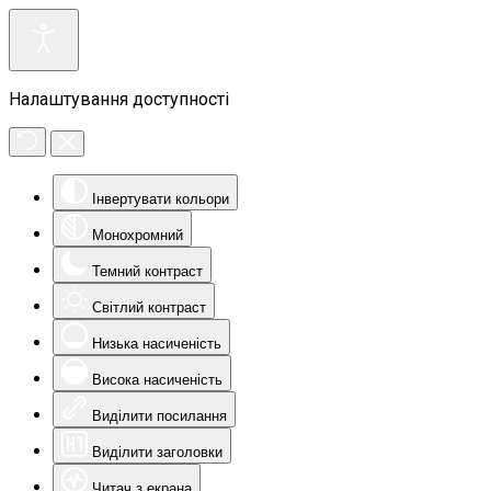
Налаштування доступності
Інвертувати кольори
Монохромний
Темний контраст
Світлий контраст
Низька насиченість
Висока насиченість
Виділити посилання
Виділити заголовки
Читач з екрана