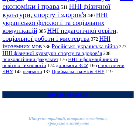
економіки і права
ННІ фізичної
511
культури, спорту і здоров'я
ННІ
440
української філології та соціальних
комунікацій
ННІ педагогічної освіти,
385
соціальної роботи і мистецтва
ННІ
372
іноземних мов
Російсько-українська війна
336
227
ННІ фізичної культури спорту та здоров’я
208
психологічний факультет
ННІ інформаційних та
176
освітніх технологій
допомога ЗСУ
спортсмени
174
166
ЧНУ
перемога
142
137
Приймальна комісія ЧНУ
119
АРХІВ НОВИН