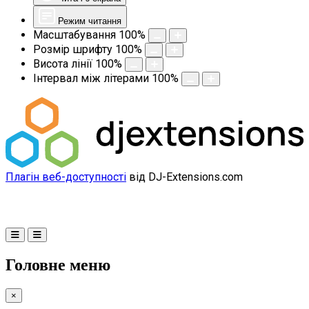
Режим читання
Масштабування
100
%
Розмір шрифту
100
%
Висота лінії
100
%
Інтервал між літерами
100
%
Плагін веб-доступності
від DJ-Extensions.com
Головне меню
×