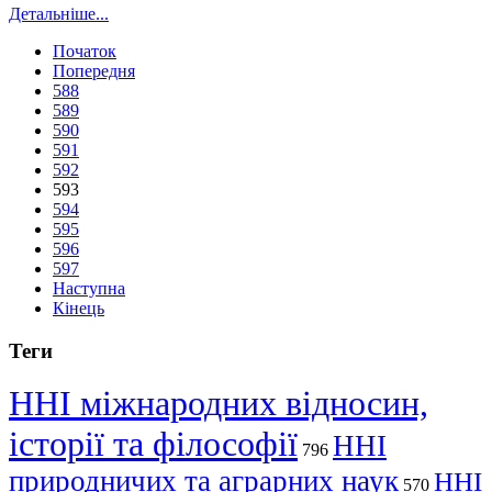
Детальніше...
Початок
Попередня
588
589
590
591
592
593
594
595
596
597
Наступна
Кінець
Теги
ННІ міжнародних відносин,
історії та філософії
ННІ
796
природничих та аграрних наук
ННІ
570