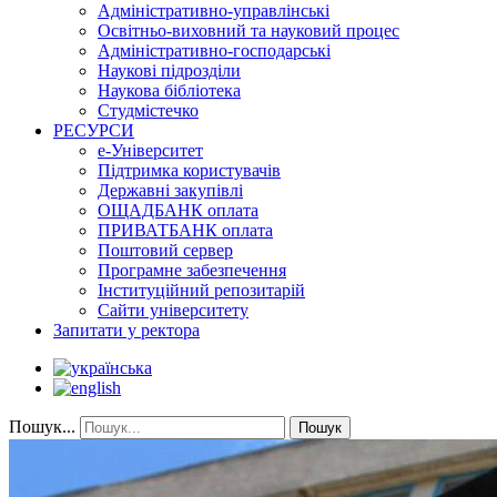
Адміністративно-управлінські
Освітньо-виховний та науковий процес
Адміністративно-господарські
Наукові підрозділи
Наукова бібліотека
Студмістечко
РЕСУРСИ
е-Університет
Підтримка користувачів
Державні закупівлі
ОЩАДБАНК оплата
ПРИВАТБАНК оплата
Поштовий сервер
Програмне забезпечення
Інституційний репозитарій
Сайти університету
Запитати у ректора
Пошук...
Пошук