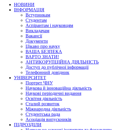
НОВИНИ
ІНФОРМАЦІЯ
Вступникам
Студентам
Аспірантам і науковцям
Викладачам
Вакансії
Документи
Цікаво про науку
ВАША БЕЗПЕКА
ВАРТО ЗНАТИ!
АНТИКОРУПЦІЙНА ДІЯЛЬНІСТЬ
Доступ до публічної інформації
Телефонний довідник
УНІВЕРСИТЕТ
Портрет ЧНУ
Наукова й інноваційна діяльність
Наукові періодичні видання
Освітня діяльність
Сталий розвиток
Міжнародна діяльність
Студентська рада
Асоціація випускників
ПІДРОЗДІЛИ
Навчально-наукові інститути та факультети