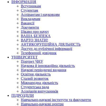
ІНФОРМАЦІЯ
Вступникам
Студентам
Аспірантам і науковцям
Викладачам
Вакансії
Документи
Цікаво про науку
ВАША БЕЗПЕКА
ВАРТО ЗНАТИ!
АНТИКОРУПЦІЙНА ДІЯЛЬНІСТЬ
Доступ до публічної інформації
Телефонний довідник
УНІВЕРСИТЕТ
Портрет ЧНУ
Наукова й інноваційна діяльність
Наукові періодичні видання
Освітня діяльність
Сталий розвиток
Міжнародна діяльність
Студентська рада
Асоціація випускників
ПІДРОЗДІЛИ
Навчально-наукові інститути та факультети
Навчально-наукові центри