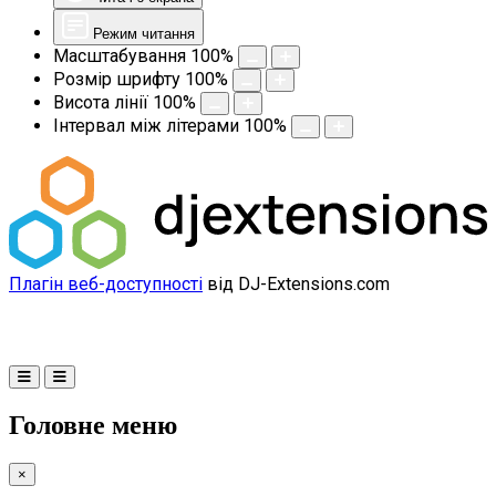
Режим читання
Масштабування
100
%
Розмір шрифту
100
%
Висота лінії
100
%
Інтервал між літерами
100
%
Плагін веб-доступності
від DJ-Extensions.com
Головне меню
×