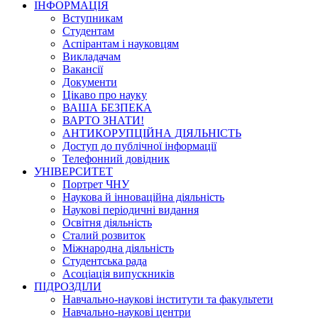
ІНФОРМАЦІЯ
Вступникам
Студентам
Аспірантам і науковцям
Викладачам
Вакансії
Документи
Цікаво про науку
ВАША БЕЗПЕКА
ВАРТО ЗНАТИ!
АНТИКОРУПЦІЙНА ДІЯЛЬНІСТЬ
Доступ до публічної інформації
Телефонний довідник
УНІВЕРСИТЕТ
Портрет ЧНУ
Наукова й інноваційна діяльність
Наукові періодичні видання
Освітня діяльність
Сталий розвиток
Міжнародна діяльність
Студентська рада
Асоціація випускників
ПІДРОЗДІЛИ
Навчально-наукові інститути та факультети
Навчально-наукові центри