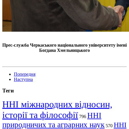
Прес-служба Черкаського національного університету імені
Богдана Хмельницького
Попередня
Наступна
Теги
ННІ міжнародних відносин,
історії та філософії
ННІ
796
природничих та аграрних наук
ННІ
570