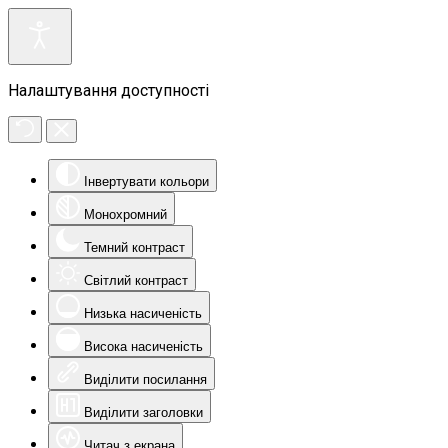
Налаштування доступності
Інвертувати кольори
Монохромний
Темний контраст
Світлий контраст
Низька насиченість
Висока насиченість
Виділити посилання
Виділити заголовки
Читач з екрана