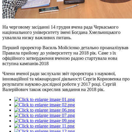
На черговому засіданні 14 грудня вчена рада Черкаського
національного університету імені Богдана Хмельницького
ухвалила низку важливих питань.
Перший проректор
Василь Мойсієнко
детально п
р
о
аналізував
Правила прийому до університету на 2018 рік. Саме з їх
офіційного затвердження вченою радою стартувала нова
вступна кампанія-2018
Члени вченої ради заслухали звіт проректора з наукової,
інноваційної та міжнародної діяльності Сергія Корновенка про
результати науково-дослідної роботи
у
2017 р
оці
. Сергій
Валерійович також окреслив завдання на 2018 рік.