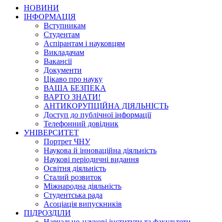
НОВИНИ
ІНФОРМАЦІЯ
Вступникам
Студентам
Аспірантам і науковцям
Викладачам
Вакансії
Документи
Цікаво про науку
ВАША БЕЗПЕКА
ВАРТО ЗНАТИ!
АНТИКОРУПЦІЙНА ДІЯЛЬНІСТЬ
Доступ до публічної інформації
Телефонний довідник
УНІВЕРСИТЕТ
Портрет ЧНУ
Наукова й інноваційна діяльність
Наукові періодичні видання
Освітня діяльність
Сталий розвиток
Міжнародна діяльність
Студентська рада
Асоціація випускників
ПІДРОЗДІЛИ
Навчально-наукові інститути та факультети