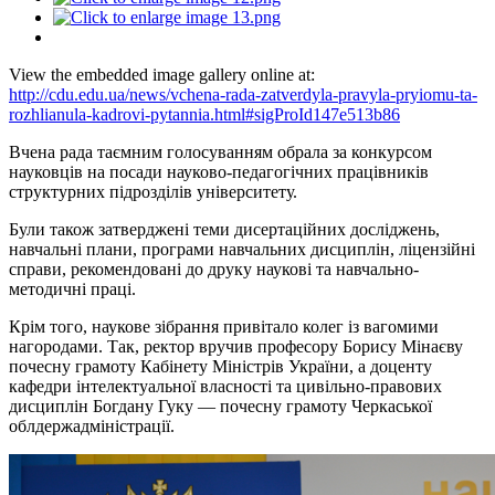
View the embedded image gallery online at:
http://cdu.edu.ua/news/vchena-rada-zatverdyla-pravyla-pryiomu-ta-
rozhlianula-kadrovi-pytannia.html#sigProId147e513b86
В
чена рада таємним голосуванням
обра
ла
за конкурсом
науковців
на посади науково-педагогічних працівників
структурних підрозділів університету.
Були також
затверд
жені
теми дисертаційних
досліджень
,
навчальні плани, програми навчальних дисциплін, ліцензійні
справи,
р
екоменд
овані
до друку наукові
та
навчально-
методичні праці.
Крім того, наукове зібрання привітало колег із вагомими
нагородами. Так, ректор вручив професору Борису Мінаєву
почесну грамоту Кабінету Міністрів України, а доценту
кафедри інтелектуальної власності та цивільно-правових
дисциплін Богдану Гуку
—
почесну грамоту Черкаської
облдержадміністрації.