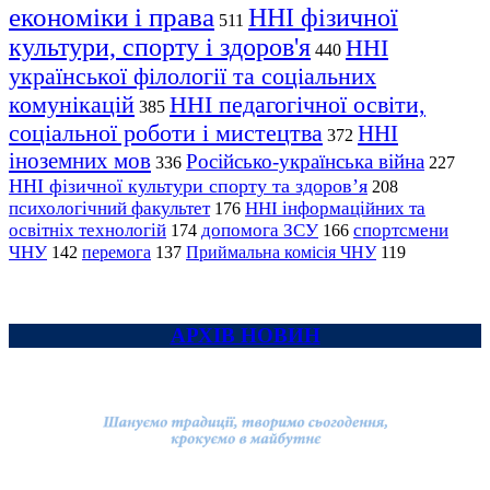
економіки і права
ННІ фізичної
511
культури, спорту і здоров'я
ННІ
440
української філології та соціальних
комунікацій
ННІ педагогічної освіти,
385
соціальної роботи і мистецтва
ННІ
372
іноземних мов
Російсько-українська війна
336
227
ННІ фізичної культури спорту та здоров’я
208
психологічний факультет
ННІ інформаційних та
176
освітніх технологій
допомога ЗСУ
спортсмени
174
166
ЧНУ
перемога
142
137
Приймальна комісія ЧНУ
119
АРХІВ НОВИН