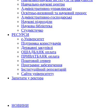
Навчально-наукові центри
Адміністративно-управлінські
Освітньо-виховний та науковий процес
Адміністративно-господарські
Наукові підрозділи
Наукова бібліотека
Студмістечко
РЕСУРСИ
е-Університет
Підтримка користувачів
Державні закупівлі
ОЩАДБАНК оплата
ПРИВАТБАНК оплата
Поштовий сервер
Програмне забезпечення
Інституційний репозитарій
Сайти університету
Запитати у ректора
НОВИНИ