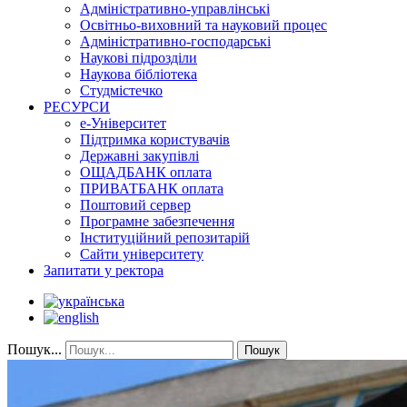
Адміністративно-управлінські
Освітньо-виховний та науковий процес
Адміністративно-господарські
Наукові підрозділи
Наукова бібліотека
Студмістечко
РЕСУРСИ
е-Університет
Підтримка користувачів
Державні закупівлі
ОЩАДБАНК оплата
ПРИВАТБАНК оплата
Поштовий сервер
Програмне забезпечення
Інституційний репозитарій
Сайти університету
Запитати у ректора
Пошук...
Пошук