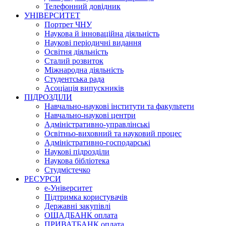
Телефонний довідник
УНІВЕРСИТЕТ
Портрет ЧНУ
Наукова й інноваційна діяльність
Наукові періодичні видання
Освітня діяльність
Сталий розвиток
Міжнародна діяльність
Студентська рада
Асоціація випускників
ПІДРОЗДІЛИ
Навчально-наукові інститути та факультети
Навчально-наукові центри
Адміністративно-управлінські
Освітньо-виховний та науковий процес
Адміністративно-господарські
Наукові підрозділи
Наукова бібліотека
Студмістечко
РЕСУРСИ
е-Університет
Підтримка користувачів
Державні закупівлі
ОЩАДБАНК оплата
ПРИВАТБАНК оплата