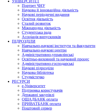
УНІВЕРСИТЕТ
Портрет ЧНУ
Наукова й інноваційна діяльність
Наукові періодичні видання
Освітня діяльність
Сталий розвиток
Міжнародна діяльність
Студентська рада
Асоціація випускників
ПІДРОЗДІЛИ
Навчально-наукові інститути та факультети
Навчально-наукові центри
Адміністративно-управлінські
Освітньо-виховний та науковий процес
Адміністративно-господарські
Наукові підрозділи
Наукова бібліотека
Студмістечко
РЕСУРСИ
е-Університет
Підтримка користувачів
Державні закупівлі
ОЩАДБАНК оплата
ПРИВАТБАНК оплата
Поштовий сервер