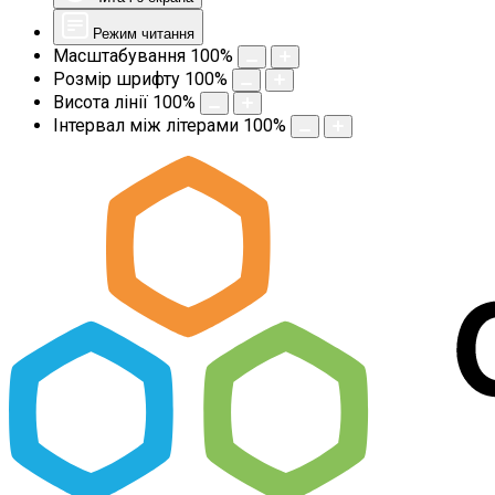
Режим читання
Масштабування
100
%
Розмір шрифту
100
%
Висота лінії
100
%
Інтервал між літерами
100
%