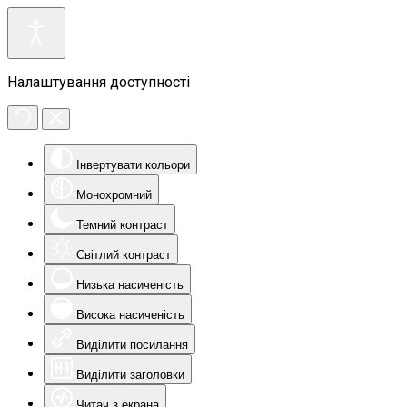
Налаштування доступності
Інвертувати кольори
Монохромний
Темний контраст
Світлий контраст
Низька насиченість
Висока насиченість
Виділити посилання
Виділити заголовки
Читач з екрана