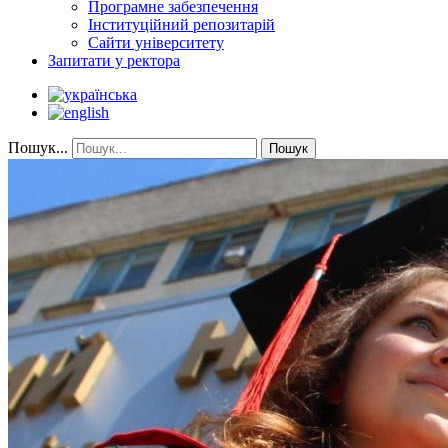
Програмне забезпечення
Інституційний репозитарій
Сайти університету
Запитати у ректора
Пошук...
Пошук