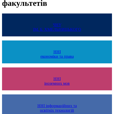
факультетів
ЧНУ
ІМ. Б. ХМЕЛЬНИЦЬКОГО
ННІ
економіки та права
ННІ
іноземних мов
ННІ інформаційних та
освітніх технологій