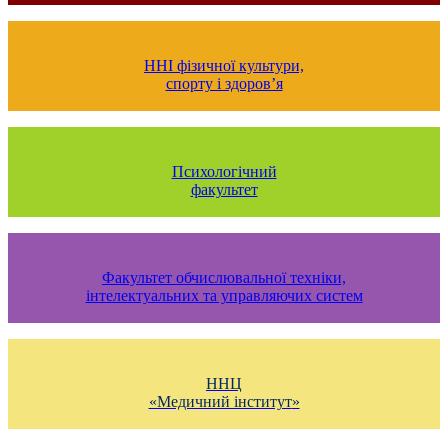
ННІ фізичної культури,
спорту і здоров’я
Психологічний
факультет
Факультет обчислювальної техніки,
інтелектуальних та управляючих систем
ННЦ
«Медичний інститут
»