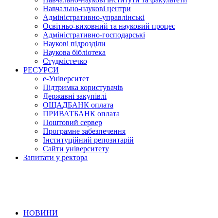
Навчально-наукові центри
Адміністративно-управлінські
Освітньо-виховний та науковий процес
Адміністративно-господарські
Наукові підрозділи
Наукова бібліотека
Студмістечко
РЕСУРСИ
е-Університет
Підтримка користувачів
Державні закупівлі
ОЩАДБАНК оплата
ПРИВАТБАНК оплата
Поштовий сервер
Програмне забезпечення
Інституційний репозитарій
Сайти університету
Запитати у ректора
НОВИНИ