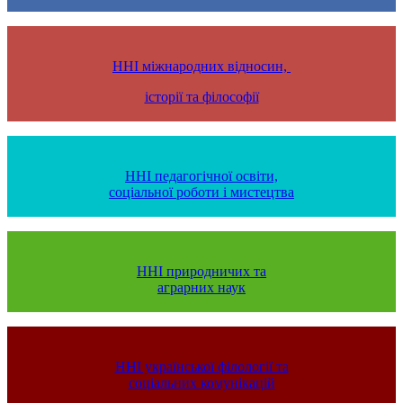
ННІ міжнародних відносин,
історії та філософії
ННІ педагогічної освіти,
соціальної роботи і мистецтва
ННІ природничих та
аграрних наук
ННІ української філології та
соціальних комунікацій