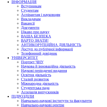
ІНФОРМАЦІЯ
Вступникам
Студентам
Аспірантам і науковцям
Викладачам
Вакансії
Документи
Цікаво про науку
ВАША БЕЗПЕКА
ВАРТО ЗНАТИ!
АНТИКОРУПЦІЙНА ДІЯЛЬНІСТЬ
Доступ до публічної інформації
Телефонний довідник
УНІВЕРСИТЕТ
Портрет ЧНУ
Наукова й інноваційна діяльність
Наукові періодичні видання
Освітня діяльність
Сталий розвиток
Міжнародна діяльність
Студентська рада
Асоціація випускників
ПІДРОЗДІЛИ
Навчально-наукові інститути та факультети
Навчально-наукові центри