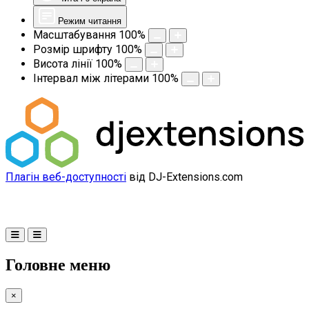
Режим читання
Масштабування
100
%
Розмір шрифту
100
%
Висота лінії
100
%
Інтервал між літерами
100
%
Плагін веб-доступності
від DJ-Extensions.com
Головне меню
×