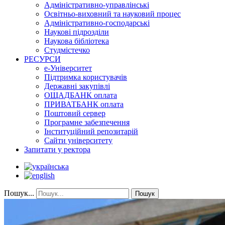
Адміністративно-управлінські
Освітньо-виховний та науковий процес
Адміністративно-господарські
Наукові підрозділи
Наукова бібліотека
Студмістечко
РЕСУРСИ
е-Університет
Підтримка користувачів
Державні закупівлі
ОЩАДБАНК оплата
ПРИВАТБАНК оплата
Поштовий сервер
Програмне забезпечення
Інституційний репозитарій
Сайти університету
Запитати у ректора
Пошук...
Пошук