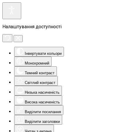
Налаштування доступності
Інвертувати кольори
Монохромний
Темний контраст
Світлий контраст
Низька насиченість
Висока насиченість
Виділити посилання
Виділити заголовки
Читач з екрана