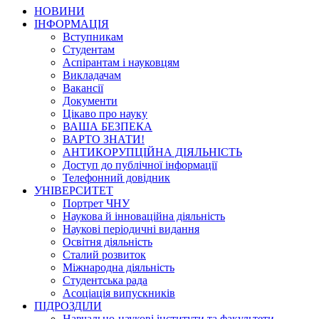
НОВИНИ
ІНФОРМАЦІЯ
Вступникам
Студентам
Аспірантам і науковцям
Викладачам
Вакансії
Документи
Цікаво про науку
ВАША БЕЗПЕКА
ВАРТО ЗНАТИ!
АНТИКОРУПЦІЙНА ДІЯЛЬНІСТЬ
Доступ до публічної інформації
Телефонний довідник
УНІВЕРСИТЕТ
Портрет ЧНУ
Наукова й інноваційна діяльність
Наукові періодичні видання
Освітня діяльність
Сталий розвиток
Міжнародна діяльність
Студентська рада
Асоціація випускників
ПІДРОЗДІЛИ
Навчально-наукові інститути та факультети