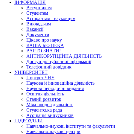
ІНФОРМАЦІЯ
Вступникам
Студентам
Аспірантам і науковцям
Викладачам
Вакансії
Документи
Цікаво про науку
ВАША БЕЗПЕКА
ВАРТО ЗНАТИ!
АНТИКОРУПЦІЙНА ДІЯЛЬНІСТЬ
Доступ до публічної інформації
Телефонний довідник
УНІВЕРСИТЕТ
Портрет ЧНУ
Наукова й інноваційна діяльність
Наукові періодичні видання
Освітня діяльність
Сталий розвиток
Міжнародна діяльність
Студентська рада
Асоціація випускників
ПІДРОЗДІЛИ
Навчально-наукові інститути та факультети
Навчально-наукові центри