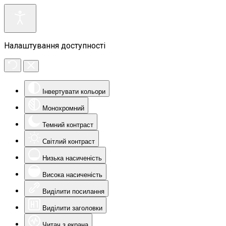
Налаштування доступності
Інвертувати кольори
Монохромний
Темний контраст
Світлий контраст
Низька насиченість
Висока насиченість
Виділити посилання
Виділити заголовки
Читач з екрана