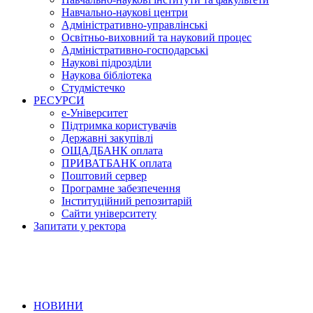
Навчально-наукові центри
Адміністративно-управлінські
Освітньо-виховний та науковий процес
Адміністративно-господарські
Наукові підрозділи
Наукова бібліотека
Студмістечко
РЕСУРСИ
е-Університет
Підтримка користувачів
Державні закупівлі
ОЩАДБАНК оплата
ПРИВАТБАНК оплата
Поштовий сервер
Програмне забезпечення
Інституційний репозитарій
Сайти університету
Запитати у ректора
НОВИНИ