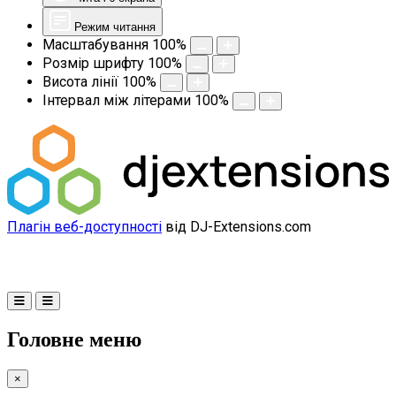
Режим читання
Масштабування
100
%
Розмір шрифту
100
%
Висота лінії
100
%
Інтервал між літерами
100
%
Плагін веб-доступності
від DJ-Extensions.com
Головне меню
×