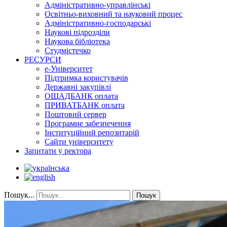
Адміністративно-управлінські
Освітньо-виховний та науковий процес
Адміністративно-господарські
Наукові підрозділи
Наукова бібліотека
Студмістечко
РЕСУРСИ
е-Університет
Підтримка користувачів
Державні закупівлі
ОЩАДБАНК оплата
ПРИВАТБАНК оплата
Поштовий сервер
Програмне забезпечення
Інституційний репозитарій
Сайти університету
Запитати у ректора
Пошук...
Пошук