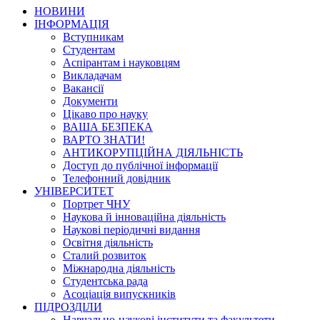
НОВИНИ
ІНФОРМАЦІЯ
Вступникам
Студентам
Аспірантам і науковцям
Викладачам
Вакансії
Документи
Цікаво про науку
ВАША БЕЗПЕКА
ВАРТО ЗНАТИ!
АНТИКОРУПЦІЙНА ДІЯЛЬНІСТЬ
Доступ до публічної інформації
Телефонний довідник
УНІВЕРСИТЕТ
Портрет ЧНУ
Наукова й інноваційна діяльність
Наукові періодичні видання
Освітня діяльність
Сталий розвиток
Міжнародна діяльність
Студентська рада
Асоціація випускників
ПІДРОЗДІЛИ
Навчально-наукові інститути та факультети