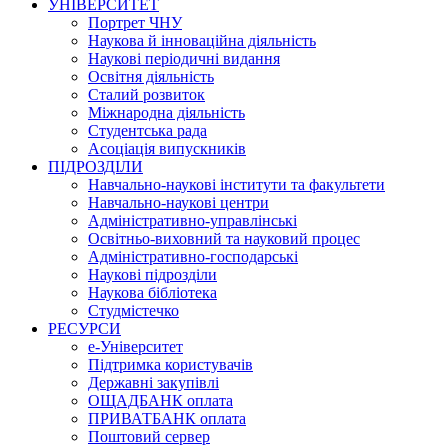
УНІВЕРСИТЕТ
Портрет ЧНУ
Наукова й інноваційна діяльність
Наукові періодичні видання
Освітня діяльність
Сталий розвиток
Міжнародна діяльність
Студентська рада
Асоціація випускників
ПІДРОЗДІЛИ
Навчально-наукові інститути та факультети
Навчально-наукові центри
Адміністративно-управлінські
Освітньо-виховний та науковий процес
Адміністративно-господарські
Наукові підрозділи
Наукова бібліотека
Студмістечко
РЕСУРСИ
е-Університет
Підтримка користувачів
Державні закупівлі
ОЩАДБАНК оплата
ПРИВАТБАНК оплата
Поштовий сервер