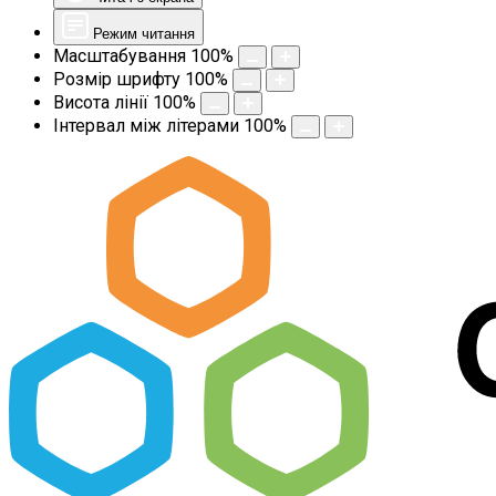
Режим читання
Масштабування
100
%
Розмір шрифту
100
%
Висота лінії
100
%
Інтервал між літерами
100
%