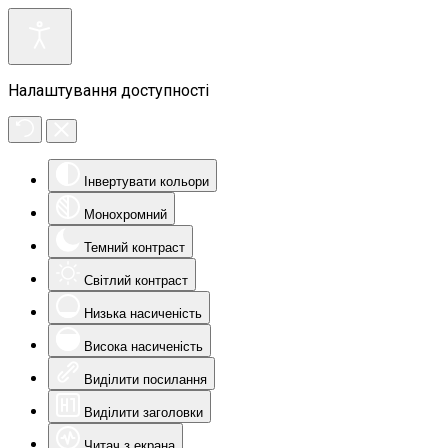
Налаштування доступності
Інвертувати кольори
Монохромний
Темний контраст
Світлий контраст
Низька насиченість
Висока насиченість
Виділити посилання
Виділити заголовки
Читач з екрана