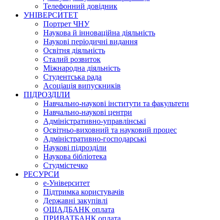
Телефонний довідник
УНІВЕРСИТЕТ
Портрет ЧНУ
Наукова й інноваційна діяльність
Наукові періодичні видання
Освітня діяльність
Сталий розвиток
Міжнародна діяльність
Студентська рада
Асоціація випускників
ПІДРОЗДІЛИ
Навчально-наукові інститути та факультети
Навчально-наукові центри
Адміністративно-управлінські
Освітньо-виховний та науковий процес
Адміністративно-господарські
Наукові підрозділи
Наукова бібліотека
Студмістечко
РЕСУРСИ
е-Університет
Підтримка користувачів
Державні закупівлі
ОЩАДБАНК оплата
ПРИВАТБАНК оплата