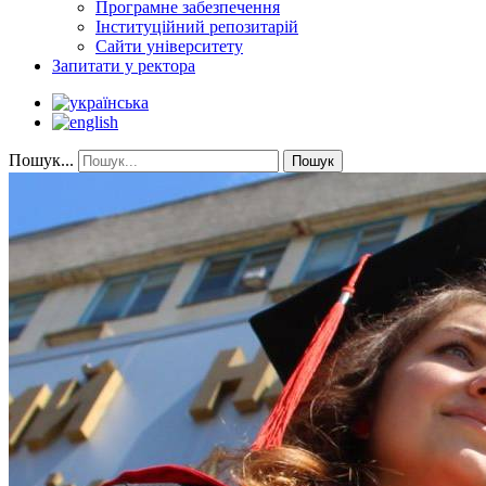
Програмне забезпечення
Інституційний репозитарій
Сайти університету
Запитати у ректора
Пошук...
Пошук