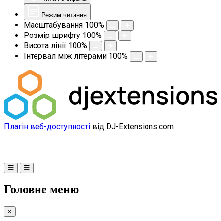
Режим читання
Масштабування
100
%
Розмір шрифту
100
%
Висота лінії
100
%
Інтервал між літерами
100
%
Плагін веб-доступності
від DJ-Extensions.com
Головне меню
×