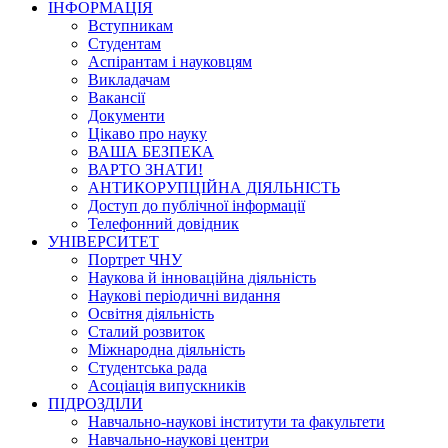
ІНФОРМАЦІЯ
Вступникам
Студентам
Аспірантам і науковцям
Викладачам
Вакансії
Документи
Цікаво про науку
ВАША БЕЗПЕКА
ВАРТО ЗНАТИ!
АНТИКОРУПЦІЙНА ДІЯЛЬНІСТЬ
Доступ до публічної інформації
Телефонний довідник
УНІВЕРСИТЕТ
Портрет ЧНУ
Наукова й інноваційна діяльність
Наукові періодичні видання
Освітня діяльність
Сталий розвиток
Міжнародна діяльність
Студентська рада
Асоціація випускників
ПІДРОЗДІЛИ
Навчально-наукові інститути та факультети
Навчально-наукові центри