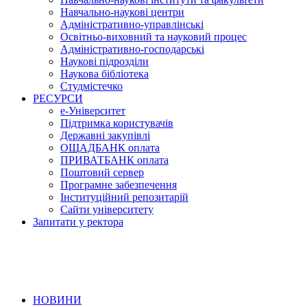
Навчально-наукові центри
Адміністративно-управлінські
Освітньо-виховний та науковий процес
Адміністративно-господарські
Наукові підрозділи
Наукова бібліотека
Студмістечко
РЕСУРСИ
е-Університет
Підтримка користувачів
Державні закупівлі
ОЩАДБАНК оплата
ПРИВАТБАНК оплата
Поштовий сервер
Програмне забезпечення
Інституційний репозитарій
Сайти університету
Запитати у ректора
НОВИНИ