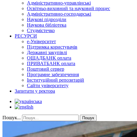
Адміністративно-управлінські
Освітньо-виховний та науковий процес
Адміністративно-господарські
Наукові підрозділи
Наукова бібліотека
Студмістечко
РЕСУРСИ
е-Університет
Підтримка користувачів
Державні закупівлі
ОЩАДБАНК оплата
ПРИВАТБАНК оплата
Поштовий сервер
Програмне забезпечення
Інституційний репозитарій
Сайти університету
Запитати у ректора
Пошук...
Пошук