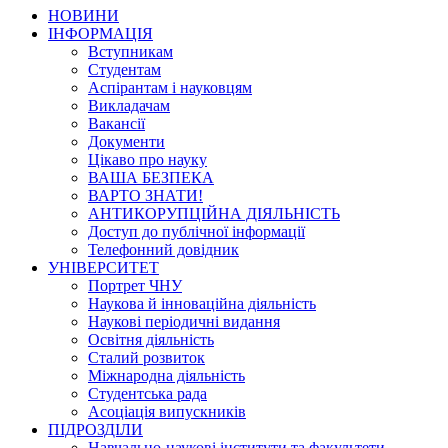
НОВИНИ
ІНФОРМАЦІЯ
Вступникам
Студентам
Аспірантам і науковцям
Викладачам
Вакансії
Документи
Цікаво про науку
ВАША БЕЗПЕКА
ВАРТО ЗНАТИ!
АНТИКОРУПЦІЙНА ДІЯЛЬНІСТЬ
Доступ до публічної інформації
Телефонний довідник
УНІВЕРСИТЕТ
Портрет ЧНУ
Наукова й інноваційна діяльність
Наукові періодичні видання
Освітня діяльність
Сталий розвиток
Міжнародна діяльність
Студентська рада
Асоціація випускників
ПІДРОЗДІЛИ
Навчально-наукові інститути та факультети