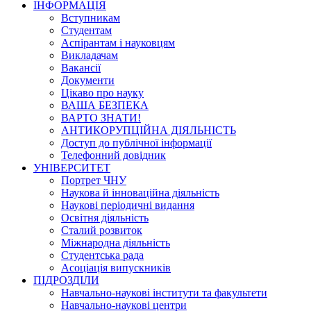
ІНФОРМАЦІЯ
Вступникам
Студентам
Аспірантам і науковцям
Викладачам
Вакансії
Документи
Цікаво про науку
ВАША БЕЗПЕКА
ВАРТО ЗНАТИ!
АНТИКОРУПЦІЙНА ДІЯЛЬНІСТЬ
Доступ до публічної інформації
Телефонний довідник
УНІВЕРСИТЕТ
Портрет ЧНУ
Наукова й інноваційна діяльність
Наукові періодичні видання
Освітня діяльність
Сталий розвиток
Міжнародна діяльність
Студентська рада
Асоціація випускників
ПІДРОЗДІЛИ
Навчально-наукові інститути та факультети
Навчально-наукові центри