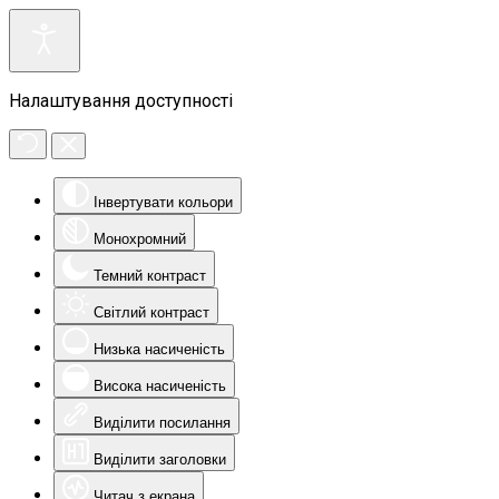
Налаштування доступності
Інвертувати кольори
Монохромний
Темний контраст
Світлий контраст
Низька насиченість
Висока насиченість
Виділити посилання
Виділити заголовки
Читач з екрана