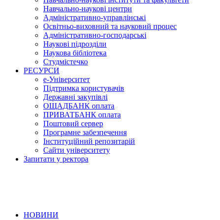
Навчально-наукові центри
Адміністративно-управлінські
Освітньо-виховний та науковий процес
Адміністративно-господарські
Наукові підрозділи
Наукова бібліотека
Студмістечко
РЕСУРСИ
е-Університет
Підтримка користувачів
Державні закупівлі
ОЩАДБАНК оплата
ПРИВАТБАНК оплата
Поштовий сервер
Програмне забезпечення
Інституційний репозитарій
Сайти університету
Запитати у ректора
НОВИНИ