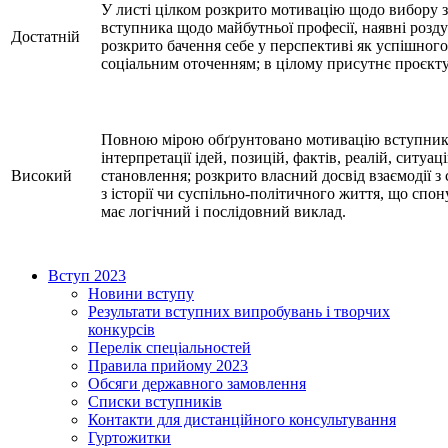
У листі цілком розкрито мотивацію щодо вибору з
вступника щодо майбутньої професії, наявні розду
Достатній
розкрито бачення себе у перспективі як успішног
соціальним оточенням; в цілому присутнє проєкту
Повною мірою обґрунтовано мотивацію вступника, 
інтерпретації ідей, позицій, фактів, реалій, ситу
Високий
становлення; розкрито власний досвід взаємодії 
з історії чи суспільно-політичного життя, що спо
має логічний і послідовний виклад.
Вступ 2023
Новини вступу
Результати вступних випробувань і творчих
конкурсів
Перелік спеціальностей
Правила прийому 2023
Обсяги державного замовлення
Списки вступників
Контакти для дистанційного консультування
Гуртожитки