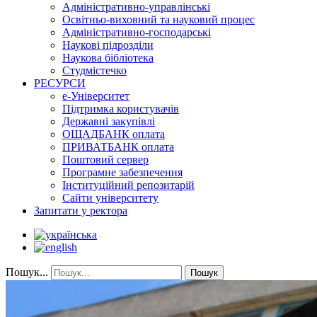
Адміністративно-управлінські
Освітньо-виховний та науковий процес
Адміністративно-господарські
Наукові підрозділи
Наукова бібліотека
Студмістечко
РЕСУРСИ
е-Університет
Підтримка користувачів
Державні закупівлі
ОЩАДБАНК оплата
ПРИВАТБАНК оплата
Поштовий сервер
Програмне забезпечення
Інституційний репозитарій
Сайти університету
Запитати у ректора
Пошук...
Пошук