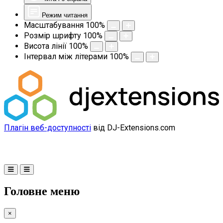
Режим читання
Масштабування
100
%
Розмір шрифту
100
%
Висота лінії
100
%
Інтервал між літерами
100
%
Плагін веб-доступності
від DJ-Extensions.com
Головне меню
×