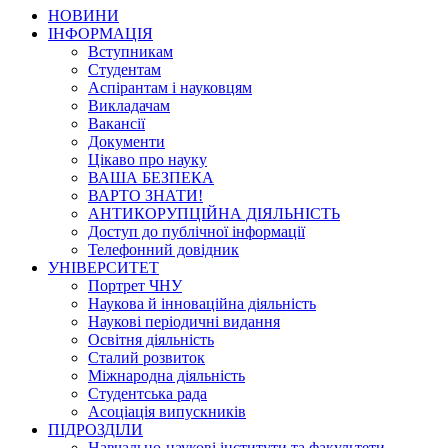
НОВИНИ
ІНФОРМАЦІЯ
Вступникам
Студентам
Аспірантам і науковцям
Викладачам
Вакансії
Документи
Цікаво про науку
ВАША БЕЗПЕКА
ВАРТО ЗНАТИ!
АНТИКОРУПЦІЙНА ДІЯЛЬНІСТЬ
Доступ до публічної інформації
Телефонний довідник
УНІВЕРСИТЕТ
Портрет ЧНУ
Наукова й інноваційна діяльність
Наукові періодичні видання
Освітня діяльність
Сталий розвиток
Міжнародна діяльність
Студентська рада
Асоціація випускників
ПІДРОЗДІЛИ
Навчально-наукові інститути та факультети