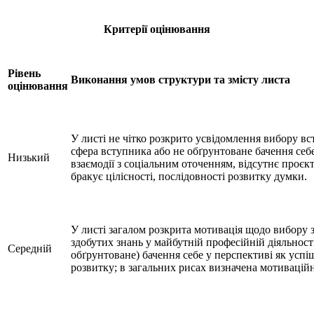
Критерії оцінювання
Рівень
Виконання умов структури та змісту листа
оцінювання
У листі не чітко розкрито усвідомлення вибору вс
сфера вступника або не обґрунтоване бачення себ
Низький
взаємодії з соціальним оточенням, відсутнє проєк
бракує цілісності, послідовності розвитку думки.
У листі загалом розкрита мотивація щодо вибору з
здобутих знань у майбутній професійній діяльност
Середній
обґрунтоване) бачення себе у перспективі як усп
розвитку; в загальних рисах визначена мотивацій