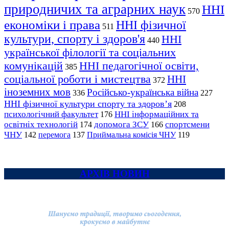
природничих та аграрних наук
ННІ
570
економіки і права
ННІ фізичної
511
культури, спорту і здоров'я
ННІ
440
української філології та соціальних
комунікацій
ННІ педагогічної освіти,
385
соціальної роботи і мистецтва
ННІ
372
іноземних мов
Російсько-українська війна
336
227
ННІ фізичної культури спорту та здоров’я
208
психологічний факультет
ННІ інформаційних та
176
освітніх технологій
допомога ЗСУ
спортсмени
174
166
ЧНУ
перемога
142
137
Приймальна комісія ЧНУ
119
АРХІВ НОВИН