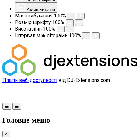
Режим читання
Масштабування
100
%
Розмір шрифту
100
%
Висота лінії
100
%
Інтервал між літерами
100
%
Плагін веб-доступності
від DJ-Extensions.com
Головне меню
×