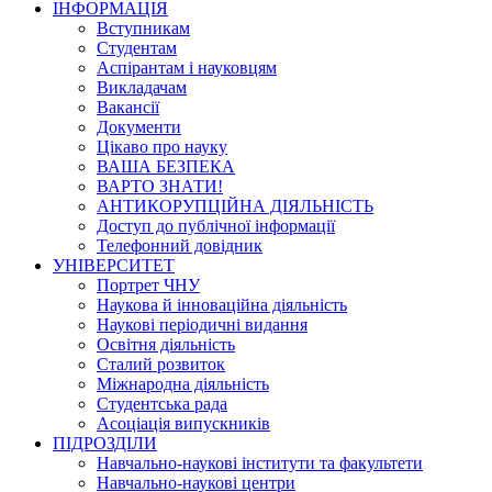
ІНФОРМАЦІЯ
Вступникам
Студентам
Аспірантам і науковцям
Викладачам
Вакансії
Документи
Цікаво про науку
ВАША БЕЗПЕКА
ВАРТО ЗНАТИ!
АНТИКОРУПЦІЙНА ДІЯЛЬНІСТЬ
Доступ до публічної інформації
Телефонний довідник
УНІВЕРСИТЕТ
Портрет ЧНУ
Наукова й інноваційна діяльність
Наукові періодичні видання
Освітня діяльність
Сталий розвиток
Міжнародна діяльність
Студентська рада
Асоціація випускників
ПІДРОЗДІЛИ
Навчально-наукові інститути та факультети
Навчально-наукові центри