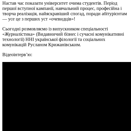
Настав час показати університет очима студентів. Період
першої вступної кампанії, навчальний процес, професійна і
творча реалізація, найяскравіший спогад, поради абітурієнтам
— усе це з перших уст «очевидців»!
Сьогодні розмовляємо із випускником спеціальності
«Журналістика» (Видавничий бізнес і сучасні комунікативні
технології) ННІ української філології та соціальних
комунікацій Русланом Крижанівським.
Відеоінтерв’ю: