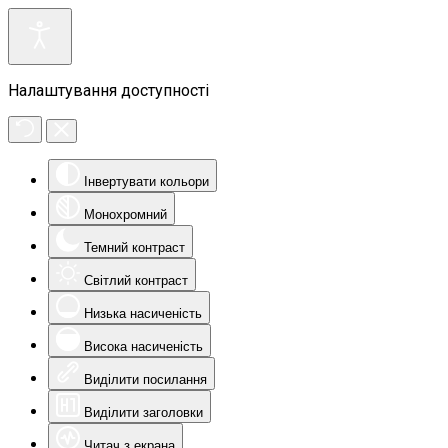
Налаштування доступності
Інвертувати кольори
Монохромний
Темний контраст
Світлий контраст
Низька насиченість
Висока насиченість
Виділити посилання
Виділити заголовки
Читач з екрана