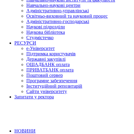
Навчально-наукові центри
Адміністративно-управлінські
Освітньо-виховний та науковий процес
Адміністративно-господарські
Наукові підрозділи
Наукова бібліотека
Студмістечко
РЕСУРСИ
е-Університет
Підтримка користувачів
Державні закупівлі
ОЩАДБАНК оплата
ПРИВАТБАНК оплата
Поштовий сервер
Програмне забезпечення
Інституційний репозитарій
Сайти університету
Запитати у ректора
НОВИНИ