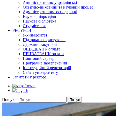
Адміністративно-управлінські
Освітньо-виховний та науковий процес
Адміністративно-господарські
Наукові підрозділи
Наукова бібліотека
Студмістечко
РЕСУРСИ
е-Університет
Підтримка користувачів
Державні закупівлі
ОЩАДБАНК оплата
ПРИВАТБАНК оплата
Поштовий сервер
Програмне забезпечення
Інституційний репозитарій
Сайти університету
Запитати у ректора
Пошук...
Пошук