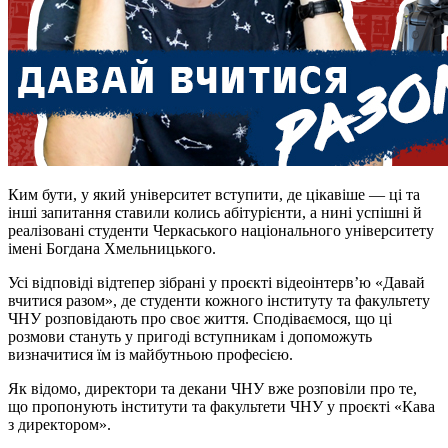
Ким бути, у який університет вступити, де цікавіше — ці та
інші запитання ставили колись абітурієнти, а нині успішні й
реалізовані студенти Черкаського національного університету
імені Богдана Хмельницького.
Усі відповіді відтепер зібрані у проєкті відеоінтерв’ю «Давай
вчитися разом», де студенти кожного інституту та факультету
ЧНУ розповідають про своє життя. Сподіваємося, що ці
розмови стануть у пригоді вступникам і допоможуть
визначитися їм із майбутньою професією.
Як відомо, директори та декани ЧНУ вже розповіли про те,
що пропонують інститути та факультети ЧНУ у проєкті «Кава
з директором».