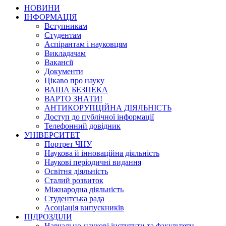
НОВИНИ
ІНФОРМАЦІЯ
Вступникам
Студентам
Аспірантам і науковцям
Викладачам
Вакансії
Документи
Цікаво про науку
ВАША БЕЗПЕКА
ВАРТО ЗНАТИ!
АНТИКОРУПЦІЙНА ДІЯЛЬНІСТЬ
Доступ до публічної інформації
Телефонний довідник
УНІВЕРСИТЕТ
Портрет ЧНУ
Наукова й інноваційна діяльність
Наукові періодичні видання
Освітня діяльність
Сталий розвиток
Міжнародна діяльність
Студентська рада
Асоціація випускників
ПІДРОЗДІЛИ
Навчально-наукові інститути та факультети